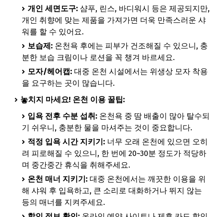
개인 세면도구:
샴푸, 린스, 바디워시 등은 제공되지만,
개인 취향에 맞는 제품을 가져가면 더욱 만족스러운 샤
워를 할 수 있어요.
보습제:
온천욕 후에는 피부가 건조해질 수 있으니, 충
분한 보습 크림이나 로션을 꼭 챙겨 바르세요.
모자/헤어캡:
대중 온천 시설에서는 위생상 모자 착용
을 요구하는 곳이 많습니다.
놓치지 마세요! 온천 이용 꿀팁:
입욕 전후 수분 섭취:
온천욕 중 땀 배출이 많아 탈수되
기 쉬우니, 충분한 물을 마셔주는 것이 중요합니다.
적정 입욕 시간 지키기:
너무 오래 온천에 있으면 오히
려 피로해질 수 있으니, 한 번에 20~30분 정도가 적당하
며 중간중간 휴식을 취해주세요.
온천 매너 지키기:
대중 온천에서는 깨끗한 이용을 위
해 샤워 후 입욕하고, 큰 소리로 대화하거나 뛰지 않는
등의 매너를 지켜주세요.
할인 정보 확인:
온라인 예약 사이트나 제휴 카드 할인