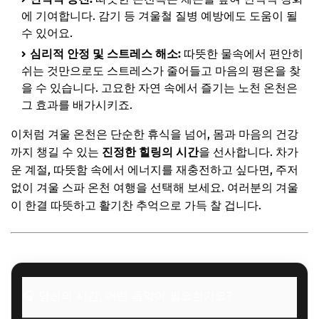
에 기여합니다. 감기 등 겨울철 질병 예방에도 도움이 될
몸도 마음도 든든! 온천 주변 맛집 탐방으로 여행의 즐거움
수 있어요.
두 배
심리적 안정 및 스트레스 해소:
따뜻한 물속에서 편안히
지역 특산물로 만든 별미: 놓치면 후회할 맛집 리스트
쉬는 것만으로도 스트레스가 줄어들고 마음의 평온을 찾
따끈한 국물이 최고! 온천 후 즐기기 좋은 따뜻한 음식
을 수 있습니다. 고요한 자연 속에서 즐기는 노천 온천은
그 효과를 배가시키죠.
🎧 당신의 시간, 어떤 음악이 필요한가요?
✨ 당신을 위한 큐레이션
이처럼 겨울 온천은 단순한 휴식을 넘어, 몸과 마음의 건강
까지 챙길 수 있는
진정한 힐링의 시간
을 선사합니다. 차가
완벽한 겨울 온천 여행을 위한 준비물 & 꿀팁
운 계절, 따뜻함 속에서 에너지를 재충전하고 싶다면, 주저
🎧 당신의 시간, 어떤 음악이 필요한가요?
없이 겨울 스파 온천 여행을 선택해 보세요. 여러분의 겨울
✨ 당신을 위한 큐레이션
이 한결 따뜻하고 활기찬 추억으로 가득 찰 겁니다.
자주 묻는 질문
Q. 겨울 온천, 아이와 함께 가도 괜찮을까요?
Q. 당일치기 온천 여행도 추천하시나요?
🎧 당신의 시간, 어떤 음악이 필요한가요?
Q. 온천 후 피부 관리 팁이 있나요?