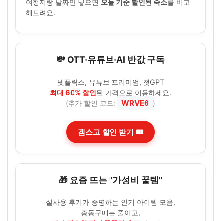
여행지랑 날짜만 넣으면
오늘 기준 할인된 숙소
를 비교
해드려요.
💸 OTT·유튜브·AI 반값 구독
넷플릭스, 유튜브 프리미엄, 챗GPT
최대 60% 할인
된 가격으로 이용하세요.
WRVE6
(추가 할인 코드:
)
겜스고 할인 받기 🎟️
🎁 요즘 뜨는 "가성비 꿀템"
실사용 후기가 증명하는 인기 아이템 모음.
충동구매는 줄이고,