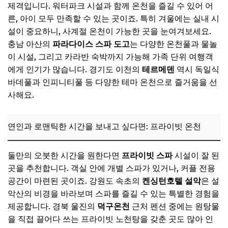
제격입니다. 워터파크 시설과 함께 온천을 즐길 수 있어 어
른, 아이 모두 만족할 수 있는 곳이죠. 특히 겨울에는 실내 시
설이 중요하니, 사계절 온천이 가능한 곳을 눈여겨보세요.
충남 아산의
파라다이스 스파 도고
는 다양한 온천풀과 물놀
이 시설, 그리고 카라반 숙박까지 가능해 가족 단위 여행객
에게 인기가 많습니다. 경기도 이천의
테르메덴
역시 독일식
바데풀과 인피니티풀 등 다양한 테마 온천으로 즐거움을 선
사해요.
연인과 로맨틱한 시간을 보내고 싶다면: 프라이빗 온천
둘만의 오붓한 시간을 원한다면
프라이빗 스파
시설이 잘 된
곳을 추천합니다. 객실 안에 개별 스파가 있거나, 커플 전용
공간이 마련된 곳이죠. 강원도 속초의
켄싱턴호텔 설악
은 설
악산의 비경을 바라보며 스파를 즐길 수 있는 특별한 경험을
제공합니다. 경북 울진의
덕구온천
근처 펜션 중에는 원탕물
을 직접 끌어다 쓰는 프라이빗 노천탕을 갖춘 곳도 많아 인