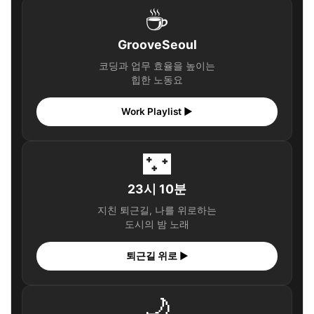
☕
GrooveSeoul
코딩과 업무 효율을 높이는
힙한 노동요
Work Playlist ▶
🌃
23시 10분
지친 퇴근길, 나를 위로하는
도시의 밤 노래
퇴근길 위로 ▶
🌙