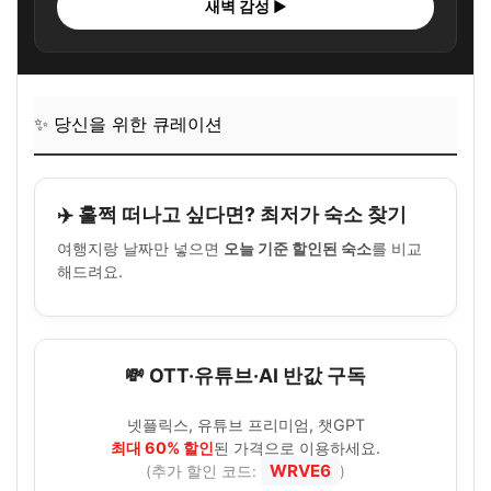
새벽 감성 ▶
✨ 당신을 위한 큐레이션
✈️ 훌쩍 떠나고 싶다면? 최저가 숙소 찾기
여행지랑 날짜만 넣으면
오늘 기준 할인된 숙소
를 비교
해드려요.
💸 OTT·유튜브·AI 반값 구독
넷플릭스, 유튜브 프리미엄, 챗GPT
최대 60% 할인
된 가격으로 이용하세요.
WRVE6
(추가 할인 코드:
)