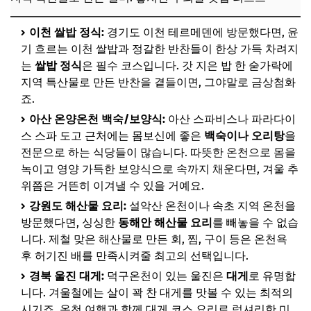
이천 쌀밥 정식:
경기도 이천 테르메덴에 방문했다면, 윤
기 흐르는 이천 쌀밥과 정갈한 반찬들이 한상 가득 차려지
는
쌀밥 정식
은 필수 코스입니다. 갓 지은 밥 한 숟가락에
지역 특산물로 만든 반찬을 곁들이면, 그야말로 금상첨화
죠.
아산 온양온천 백숙/보양식:
아산 스파비스나 파라다이
스 스파 도고 근처에는 몸보신에 좋은
백숙이나 오리탕
을
전문으로 하는 식당들이 많습니다. 따뜻한 온천으로 몸을
녹이고 영양 가득한 보양식으로 속까지 채운다면, 겨울 추
위쯤은 거뜬히 이겨낼 수 있을 거예요.
강원도 해산물 요리:
설악산 온천이나 속초 지역 온천을
방문했다면, 싱싱한
동해안 해산물 요리
를 빼놓을 수 없습
니다. 제철 맞은 해산물로 만든 회, 찜, 구이 등은 온천욕
후 허기진 배를 만족시켜줄 최고의 선택입니다.
경북 울진 대게:
덕구온천이 있는 울진은
대게
로 유명합
니다. 겨울철에는 살이 꽉 찬 대게를 맛볼 수 있는 최적의
시기죠. 온천 여행과 함께 대게 코스 요리로 럭셔리한 미