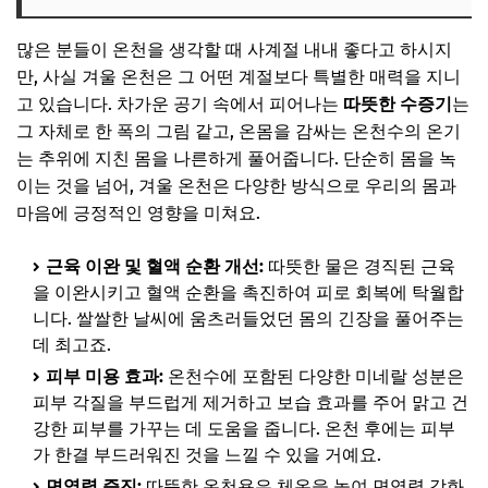
✨ 당신을 위한 큐레이션
많은 분들이 온천을 생각할 때 사계절 내내 좋다고 하시지
취향별 국내 스파 온천 명소 추천: 나에게 딱 맞는 힐링 스팟
찾기
만, 사실 겨울 온천은 그 어떤 계절보다 특별한 매력을 지니
고 있습니다. 차가운 공기 속에서 피어나는
따뜻한 수증기
는
가족과 함께 따뜻한 추억을 만들어요: 리조트형 스파
그 자체로 한 폭의 그림 같고, 온몸을 감싸는 온천수의 온기
연인과 로맨틱한 시간을 보내고 싶다면: 프라이빗 온천
는 추위에 지친 몸을 나른하게 풀어줍니다. 단순히 몸을 녹
혼자만의 고요한 시간을 위한: 명상 & 힐링 스파
이는 것을 넘어, 겨울 온천은 다양한 방식으로 우리의 몸과
마음에 긍정적인 영향을 미쳐요.
🎧 당신의 시간, 어떤 음악이 필요한가요?
✨ 당신을 위한 큐레이션
근육 이완 및 혈액 순환 개선:
따뜻한 물은 경직된 근육
을 이완시키고 혈액 순환을 촉진하여 피로 회복에 탁월합
온천 여행, 숙소가 중요해! 후회 없는 숙소 선택 가이드
니다. 쌀쌀한 날씨에 움츠러들었던 몸의 긴장을 풀어주는
몸과 마음을 편안하게, 프라이빗 온천 펜션/호텔
데 최고죠.
가성비와 편의성을 동시에, 대중 온천 숙소
피부 미용 효과:
온천수에 포함된 다양한 미네랄 성분은
피부 각질을 부드럽게 제거하고 보습 효과를 주어 맑고 건
부대시설까지 완벽하게! 럭셔리 스파 리조트
강한 피부를 가꾸는 데 도움을 줍니다. 온천 후에는 피부
🎧 당신의 시간, 어떤 음악이 필요한가요?
가 한결 부드러워진 것을 느낄 수 있을 거예요.
✨ 당신을 위한 큐레이션
면역력 증진:
따뜻한 온천욕은 체온을 높여 면역력 강화