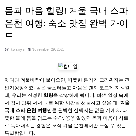
몸과 마음 힐링! 겨울 국내 스파
온천 여행: 숙소 맛집 완벽 가이
드
kwany's
November 29, 2025
차디찬 겨울바람이 불어오면, 따뜻한 온기가 그리워지는 건
인지상정이죠. 몸은 움츠러들고 마음은 왠지 모르게 지쳐갈
때, 우리는 진정한
힐링
을 갈망하게 됩니다. 바쁜 일상 속에
서 잠시 멈춰 서서 나를 위한 시간을 선물하고 싶을 때,
겨울
국내 스파 온천 여행
만큼 완벽한 선택지는 없을 거예요. 따
뜻한 물에 몸을 담그는 순간, 꽁꽁 얼었던 몸과 마음이 사르
르 녹아내리는 경험은 오직 겨울 온천에서만 느낄 수 있는
특별함입니다.