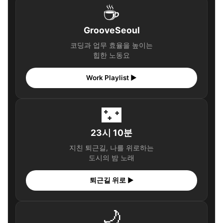
☕
GrooveSeoul
코딩과 업무 효율을 높이는
힙한 노동요
Work Playlist ▶
🌃
23시 10분
지친 퇴근길, 나를 위로하는
도시의 밤 노래
퇴근길 위로 ▶
🌙