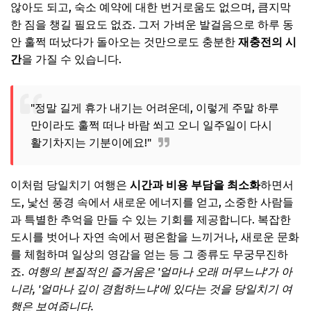
않아도 되고, 숙소 예약에 대한 번거로움도 없으며, 큼지막
2. 동해바다의 낭만: 강릉, 속초
한 짐을 챙길 필요도 없죠. 그저 가벼운 발걸음으로 하루 동
안 훌쩍 떠났다가 돌아오는 것만으로도 충분한
재충전의 시
3. 역사와 전통의 향기: 전주, 경주
간
을 가질 수 있습니다.
🎧 당신의 시간, 어떤 음악이 필요한가요?
✨ 당신을 위한 큐레이션
"정말 길게 휴가 내기는 어려운데, 이렇게 주말 하루
교통편 완벽 분석: 대중교통 vs. 자가용
만이라도 훌쩍 떠나 바람 쐬고 오니 일주일이 다시
대중교통으로 떠나는 알뜰하고 편안한 여행
활기차지는 기분이에요!"
자가용으로 떠나는 자유로운 맞춤 여행
이처럼 당일치기 여행은
시간과 비용 부담을 최소화
하면서
🎧 당신의 시간, 어떤 음악이 필요한가요?
도, 낯선 풍경 속에서 새로운 에너지를 얻고, 소중한 사람들
✨ 당신을 위한 큐레이션
과 특별한 추억을 만들 수 있는 기회를 제공합니다. 복잡한
예산 가이드: 스마트하게 즐기는 당일치기
도시를 벗어나 자연 속에서 평온함을 느끼거나, 새로운 문화
를 체험하며 일상의 영감을 얻는 등 그 종류도 무궁무진하
교통비 & 식비 절약 꿀팁
죠.
여행의 본질적인 즐거움은 '얼마나 오래 머무느냐'가 아
숨겨진 비용 찾아내기
니라, '얼마나 깊이 경험하느냐'에 있다는 것을 당일치기 여
🎧 당신의 시간, 어떤 음악이 필요한가요?
행은 보여줍니다.