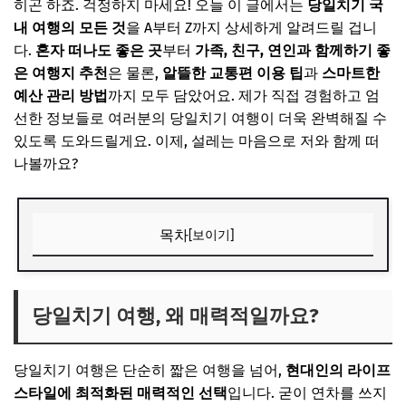
히곤 하죠. 걱정하지 마세요! 오늘 이 글에서는
당일치기 국
내 여행의 모든 것
을 A부터 Z까지 상세하게 알려드릴 겁니
다.
혼자 떠나도 좋은 곳
부터
가족, 친구, 연인과 함께하기 좋
은 여행지 추천
은 물론,
알뜰한 교통편 이용 팁
과
스마트한
예산 관리 방법
까지 모두 담았어요. 제가 직접 경험하고 엄
선한 정보들로 여러분의 당일치기 여행이 더욱 완벽해질 수
있도록 도와드릴게요. 이제, 설레는 마음으로 저와 함께 떠
나볼까요?
목차
[보이기]
당일치기 여행, 왜 매력적일까요?
🎧 당신의 시간, 어떤 음악이 필요한가요?
당일치기 여행, 왜 매력적일까요?
✨ 당신을 위한 큐레이션
당일치기 여행은 단순히 짧은 여행을 넘어,
현대인의 라이프
추천 여행지 TOP 3 & 맞춤형 코스
스타일에 최적화된 매력적인 선택
입니다. 굳이 연차를 쓰지
1. 서울 근교의 자연과 힐링: 가평, 춘천