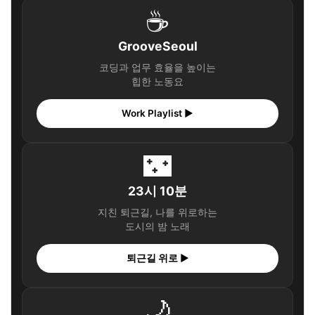
☕
GrooveSeoul
코딩과 업무 효율을 높이는
힙한 노동요
Work Playlist ▶
🌃
23시 10분
지친 퇴근길, 나를 위로하는
도시의 밤 노래
퇴근길 위로 ▶
🌙