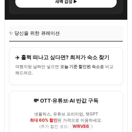
새벽 감성 ▶
✨ 당신을 위한 큐레이션
✈️ 훌쩍 떠나고 싶다면? 최저가 숙소 찾기
여행지랑 날짜만 넣으면
오늘 기준 할인된 숙소
를 비교
해드려요.
💸 OTT·유튜브·AI 반값 구독
넷플릭스, 유튜브 프리미엄, 챗GPT
최대 60% 할인
된 가격으로 이용하세요.
WRVE6
(추가 할인 코드:
)