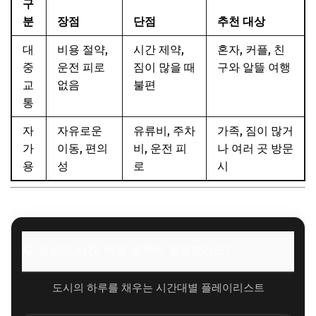
구
분
장점
단점
추천 대상
대
비용 절약,
시간 제약,
혼자, 커플, 친
중
운전 피로
짐이 많을 때
구와 알뜰 여행
교
없음
불편
통
자
자유로운
유류비, 주차
가족, 짐이 많거
가
이동, 편의
비, 운전 피
나 여러 곳 방문
용
성
로
시
🎧 당신의 시간, 어떤 음악이 필요한가요?
도시의 하루를 채우는 시간대별 플레이리스트