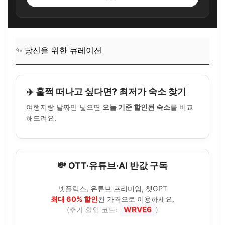
✨ 당신을 위한 큐레이션
✈️ 훌쩍 떠나고 싶다면? 최저가 숙소 찾기
여행지랑 날짜만 넣으면
오늘 기준 할인된 숙소
를 비교
해드려요.
💸 OTT·유튜브·AI 반값 구독
넷플릭스, 유튜브 프리미엄, 챗GPT
최대 60% 할인
된 가격으로 이용하세요.
WRVE6
(추가 할인 코드:
)