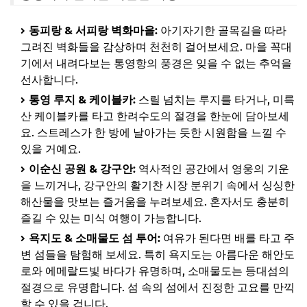
동피랑 & 서피랑 벽화마을:
아기자기한 골목길을 따라
그려진 벽화들을 감상하며 천천히 걸어보세요. 마을 꼭대
기에서 내려다보는 통영항의 풍경은 잊을 수 없는 추억을
선사합니다.
통영 루지 & 케이블카:
스릴 넘치는 루지를 타거나, 미륵
산 케이블카를 타고 한려수도의 절경을 한눈에 담아보세
요. 스트레스가 한 방에 날아가는 듯한 시원함을 느낄 수
있을 거예요.
이순신 공원 & 강구안:
역사적인 공간에서 영웅의 기운
을 느끼거나, 강구안의 활기찬 시장 분위기 속에서 싱싱한
해산물을 맛보는 즐거움을 누려보세요. 혼자서도 충분히
즐길 수 있는 미식 여행이 가능합니다.
욕지도 & 소매물도 섬 투어:
여유가 된다면 배를 타고 주
변 섬들을 탐험해 보세요. 특히 욕지도는 아름다운 해안도
로와 에메랄드빛 바다가 유명하며, 소매물도는 등대섬의
절경으로 유명합니다. 섬 속의 섬에서 진정한 고요를 만끽
할 수 있을 겁니다.