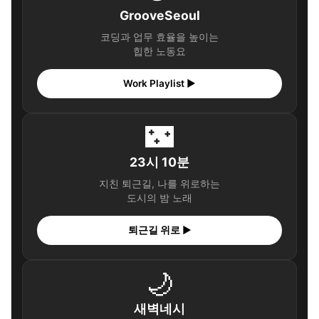
GrooveSeoul
코딩과 업무 효율을 높이는
힙한 노동요
Work Playlist ▶
🌃
23시 10분
지친 퇴근길, 나를 위로하는
도시의 밤 노래
퇴근길 위로 ▶
🌙
새벽네시