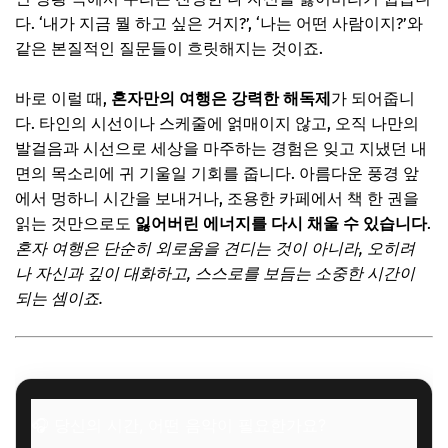
문화와 자연이 어우러진 휴식: 전북 전주 한옥마을
다. ‘내가 지금 뭘 하고 싶은 거지?’, ‘나는 어떤 사람이지?’와
시간이 멈춘 듯한 고요함 속으로
같은 본질적인 질문들이 흐릿해지는 것이죠.
🎧 당신의 시간, 어떤 음악이 필요한가요?
바로 이럴 때,
혼자만의 여행은 강력한 해독제
가 되어줍니
✨ 당신을 위한 큐레이션
다. 타인의 시선이나 스케줄에 얽매이지 않고, 오직 나만의
발걸음과 시선으로 세상을 마주하는 경험은 잊고 지냈던 내
몸과 마음을 정화하는 섬 여행: 경남 통영
면의 목소리에 귀 기울일 기회를 줍니다. 아름다운 풍경 앞
푸른 바다 위에서 찾는 진정한 휴식
에서 멍하니 시간을 보내거나, 조용한 카페에서 책 한 권을
🎧 당신의 시간, 어떤 음악이 필요한가요?
읽는 것만으로도
잃어버린 에너지를 다시 채울 수 있습니다
.
혼자 여행은 단순히 외로움을 견디는 것이 아니라, 오히려
✨ 당신을 위한 큐레이션
나 자신과 깊이 대화하고, 스스로를 보듬는 소중한 시간이
혼자 여행, 이렇게 준비하면 완벽해요! (꿀팁)
되는 셈이죠.
안전하고 즐거운 나만의 여행을 위한 가이드
🎧 당신의 시간, 어떤 음악이 필요한가요?
✨ 당신을 위한 큐레이션
자주 묻는 질문
🎧 당신의 시간, 어떤 음악이 필요한가요?