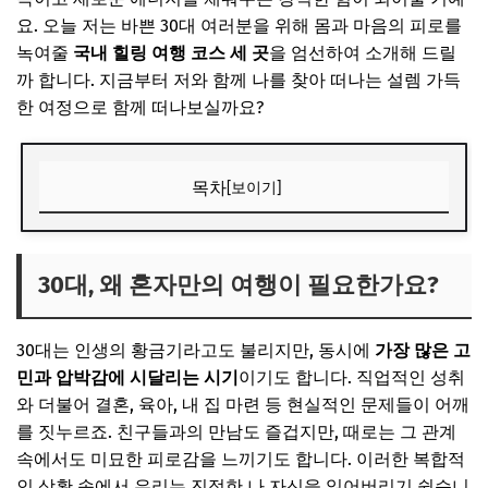
요. 오늘 저는 바쁜 30대 여러분을 위해 몸과 마음의 피로를
녹여줄
국내 힐링 여행 코스 세 곳
을 엄선하여 소개해 드릴
까 합니다. 지금부터 저와 함께 나를 찾아 떠나는 설렘 가득
한 여정으로 함께 떠나보실까요?
목차
[보이기]
30대, 왜 혼자만의 여행이 필요한가요?
🎧 당신의 시간, 어떤 음악이 필요한가요?
30대, 왜 혼자만의 여행이 필요한가요?
✨ 당신을 위한 큐레이션
30대는 인생의 황금기라고도 불리지만, 동시에
가장 많은 고
나를 위한 첫 번째 선택: 고즈넉한 강원도 양양
민과 압박감에 시달리는 시기
이기도 합니다. 직업적인 성취
바다와 자연이 선사하는 완벽한 평온
와 더불어 결혼, 육아, 내 집 마련 등 현실적인 문제들이 어깨
🎧 당신의 시간, 어떤 음악이 필요한가요?
를 짓누르죠. 친구들과의 만남도 즐겁지만, 때로는 그 관계
속에서도 미묘한 피로감을 느끼기도 합니다. 이러한 복합적
✨ 당신을 위한 큐레이션
인 상황 속에서 우리는 진정한 나 자신을 잃어버리기 쉽습니