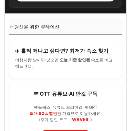
✨ 당신을 위한 큐레이션
✈️ 훌쩍 떠나고 싶다면? 최저가 숙소 찾기
여행지랑 날짜만 넣으면
오늘 기준 할인된 숙소
를 비교
해드려요.
💸 OTT·유튜브·AI 반값 구독
넷플릭스, 유튜브 프리미엄, 챗GPT
최대 60% 할인
된 가격으로 이용하세요.
WRVE6
(추가 할인 코드:
)