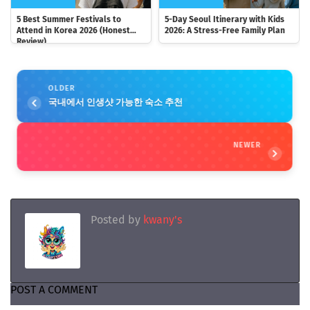
5 Best Summer Festivals to
5-Day Seoul Itinerary with Kids
Attend in Korea 2026 (Honest
2026: A Stress-Free Family Plan
Review)
OLDER
국내에서 인생샷 가능한 숙소 추천
NEWER
Posted by
kwany's
POST A COMMENT