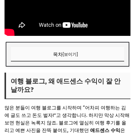
목차
[보이기]
여행 블로그, 왜 애드센스 수익이 잘 안 날까요?
📌 지금 뜨는 꿀정보! 놓치지 마세요
여행 블로그, 왜 애드센스 수익이 잘 안
날까요?
추가할인 코드 WRVE6
핵심 비법 1: 키워드 리서치, 여행 블로그의 숨겨진 보물
많은 분들이 여행 블로그를 시작하며 “어차피 여행하는 김
여행 계획부터 검색 트렌드까지 읽어내는 힘
에 글도 쓰고 돈도 벌자!”고 생각합니다. 하지만 막상 시작해
📌 지금 뜨는 꿀정보! 놓치지 마세요
보면 현실은 녹록지 않죠. 블로그에 열심히 여행 후기를 올
리고 예쁜 사진을 잔뜩 붙여도, 기대했던
애드센스 수익
은
추가할인 코드 WRVE6