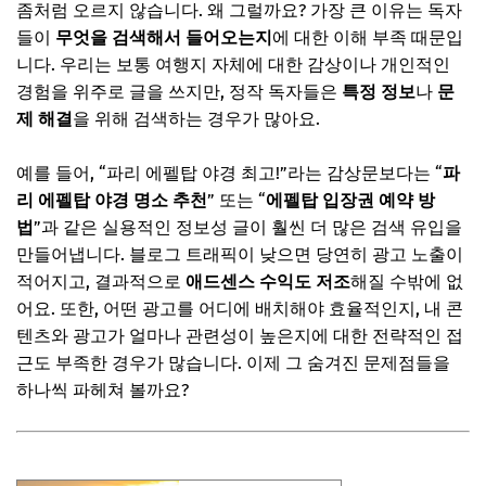
좀처럼 오르지 않습니다. 왜 그럴까요? 가장 큰 이유는 독자
핵심 비법 2: 독자를 붙잡는 매력적인 콘텐츠 전략
들이
무엇을 검색해서 들어오는지
에 대한 이해 부족 때문입
정보와 감성을 아우르는 글쓰기의 기술
니다. 우리는 보통 여행지 자체에 대한 감상이나 개인적인
경험을 위주로 글을 쓰지만, 정작 독자들은
특정 정보
나
문
📌 지금 뜨는 꿀정보! 놓치지 마세요
제 해결
을 위해 검색하는 경우가 많아요.
추가할인 코드 WRVE6
핵심 비법 3: 애드센스 광고 효율을 높이는 배치 전략
예를 들어, “파리 에펠탑 야경 최고!”라는 감상문보다는 “
파
리 에펠탑 야경 명소 추천
” 또는 “
에펠탑 입장권 예약 방
광고도 전략적으로! 수익을 극대화하는 노하우
법
”과 같은 실용적인 정보성 글이 훨씬 더 많은 검색 유입을
📌 지금 뜨는 꿀정보! 놓치지 마세요
만들어냅니다. 블로그 트래픽이 낮으면 당연히 광고 노출이
추가할인 코드 WRVE6
적어지고, 결과적으로
애드센스 수익도 저조
해질 수밖에 없
어요. 또한, 어떤 광고를 어디에 배치해야 효율적인지, 내 콘
자주 묻는 질문
텐츠와 광고가 얼마나 관련성이 높은지에 대한 전략적인 접
Q. 여행 블로그를 시작하기 가장 좋은 플랫폼은 어디인가요?
근도 부족한 경우가 많습니다. 이제 그 숨겨진 문제점들을
하나씩 파헤쳐 볼까요?
Q. 애드센스 승인 조건이 까다롭던데, 어떻게 준비해야 할까
요?
Q. 여행 사진만 많이 올려도 괜찮을까요?
📌 지금 뜨는 꿀정보! 놓치지 마세요