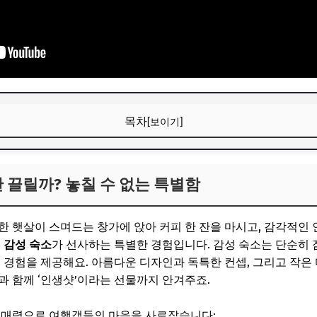
목차
[보이기]
만 끌릴까? 놓칠 수 없는 특별함
만 끌릴까? 놓칠 수 없는 특별함
보! 놓치지 마세요
6
한 햇살이 스며드는 창가에 앉아 커피 한 잔을 마시고, 감각적인
 여행자의 실속 있는 선택!
로
감성 숙소
가 선사하는 특별한 경험입니다. 감성 숙소는 단순히 
 경험을 제공해요. 아름다운 디자인과 독특한 컨셉, 그리고 작은
보! 놓치지 마세요
과 함께 ‘인생샷’이라는 선물까지 안겨주죠.
6
은 매력으로 여행객들의 마음을 사로잡습니다: