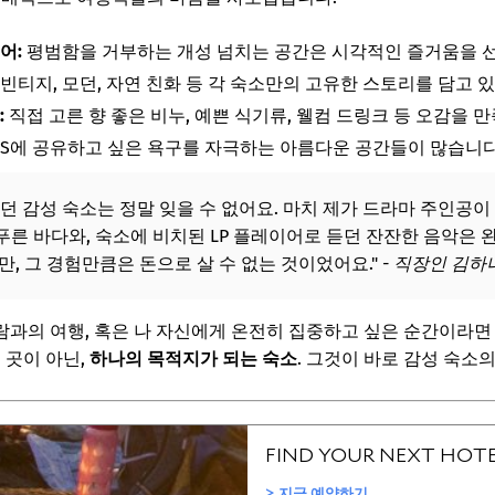
 후회 없는 선택을 위한 핵심 고려 사항 3가지
어:
구와 떠나시나요?
평범함을 거부하는 개성 넘치는 공간은 시각적인 즐거움을 
 빈티지, 모던, 자연 친화 등 각 숙소만의 고유한 스토리를 담고 있
수 있는 예산은 어느 정도인가요?
:
직접 고른 향 좋은 비누, 예쁜 식기류, 웰컴 드링크 등 오감을
일을 선호하시나요?
NS에 공유하고 싶은 욕구를 자극하는 아름다운 공간들이 많습니다
보! 놓치지 마세요
던 감성 숙소는 정말 잊을 수 없어요. 마치 제가 드라마 주인공이 
6
푸른 바다와, 숙소에 비치된 LP 플레이어로 듣던 잔잔한 음악은
만, 그 경험만큼은 돈으로 살 수 없는 것이었어요."
- 직장인 김하나
 숙소 예약 시 반드시 주의할 점
보! 놓치지 마세요
과의 여행, 혹은 나 자신에게 온전히 집중하고 싶은 순간이라면
6
 곳이 아닌,
하나의 목적지가 되는 숙소
. 그것이 바로 감성 숙소의
조건 비싼가요?
사진처럼 예쁠 수 있나요?