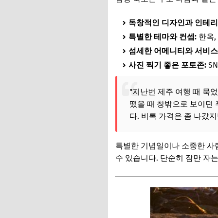
나에게 맞는 숙소는?
독창적인 디자인과 인테리
1. 어떤 여행을 누
특별한 테마와 컨셉:
한옥,
2. 숙소에 투자할 
섬세한 어메니티와 서비스
3. 어떤 여행 스타
사진 찍기 좋은 포토존:
S
📌 지금 뜨는 꿀정
"지난번 제주 여행 때 묵었
추가할인 코드 WRVE
떴을 때 창밖으로 보이던 
다. 비록 가격은 좀 나갔지
숨겨진 함정 피하기!
📌 지금 뜨는 꿀정
특별한 기념일이나 소중한 사람
추가할인 코드 WRVE
수 있습니다. 단순히 잠만 자는
자주 묻는 질문
Q. 감성 숙소는 무
Q. 가성비 숙소도 