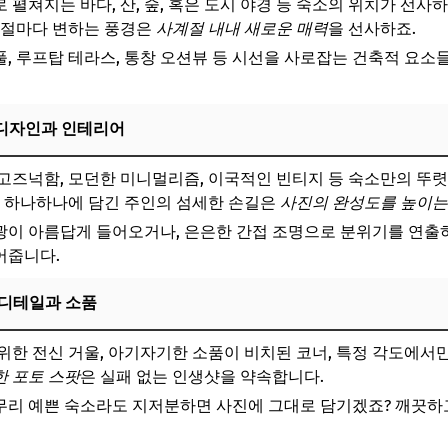
 펼쳐지는 바다, 산, 숲, 혹은 도시 야경 등 숙소의 위치가 선사
가상 숙소명 1: 포레스트 스테이, 강원도 평창]
계절마다 변하는 풍경은
사계절 내내 새로운 매력
을 선사하죠.
 [가상 숙소명 2: 한옥애(愛), 전주]
, 루프탑 테라스, 통창 오션뷰 등 시선을 사로잡는 건축적 요소
리, [가상 숙소명 3: 더 큐브 호텔, 서울]
디자인과 인테리어
보! 놓치지 마세요
6
고즈넉함, 모던한 미니멀리즘, 이국적인 빈티지 등 숙소만의 뚜렷
품 하나하나에 담긴 주인의 섬세한 손길은
사진의 완성도를 높이는
짜 인생샷’ 건지는 촬영 꿀팁!
이 아름답게 들어오거나, 은은한 간접 조명으로 분위기를 연출
용하세요 – 자연광은 최고의 조명
어줍니다.
구도로 시선 사로잡기
 디테일과 소품
 놓치지 마세요
위한 전신 거울, 아기자기한 소품이 비치된 코너, 특정 각도에서
와 표정이 핵심!
한 포토 스팟
은 실패 없는 인생샷을 약속합니다.
리 예쁜 숙소라도 지저분하면 사진에 그대로 담기겠죠? 깨끗하고
보! 놓치지 마세요
6