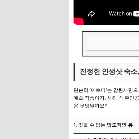
진정한 인생샷 숙소,
진정한 인생샷 숙소,
1. 잊을 수 없는 압
2. 감성을 자극하
단순히 ‘예쁘다’는 감탄사만
3. 사진의 질을 높
예술 작품이자, 사진 속 주인
은 무엇일까요?
📌 지금 뜨는 꿀정
추가할인 코드 WRVE
1. 잊을 수 없는
압도적인 뷰
놓치지 마세요! 국내 