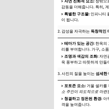
자연 친화적 요소:
창밖으로
1. 자연 속 힐링, [
감동을 더해줍니다. 특히, 
2. 고즈넉한 아름다움,
특별한 구조물:
인피니티 풀
이 됩니다.
3. 도심 속 아트 갤러
2. 감성을 자극하는
독창적인 
📌 지금 뜨는 꿀정
추가할인 코드 WRVE
테마가 있는 공간:
한옥의 
리를 부여합니다. 가구, 소
인생샷 숙소에서 ‘진
조명과 색감의 조화:
자연광
1. 시간과 빛을 활
욱 풍부하고 따뜻하게 만들
2. 다양한 앵글과 
3. 사진의 질을 높이는
섬세한
3. 숙소의 디테일을
포토존 요소:
거울 셀카를 
4. 자연스러운 포즈
소 주인이 의도적으로 마련
청결하고 정돈된 환경:
아무
📌 지금 뜨는 꿀정
격을 높여줍니다.
추가할인 코드 WRVE