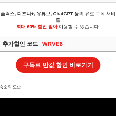
보! 놓치지 마세요
플릭스, 디즈니+, 유튜브, ChatGPT 등
의 유료 구독 서
6
를
을 찍을 시간! 잊지 못할 추억을 만드세요
최대 60% 할인 받아
이용할 수 있습니다.
보! 놓치지 마세요
추가할인 코드
WRVE6
6
구독료 반값 할인 바로가기