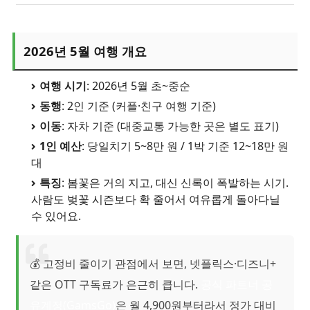
2026년 5월 여행 개요
여행 시기
: 2026년 5월 초~중순
동행
: 2인 기준 (커플·친구 여행 기준)
이동
: 자차 기준 (대중교통 가능한 곳은 별도 표기)
1인 예산
: 당일치기 5~8만 원 / 1박 기준 12~18만 원
대
특징
: 봄꽃은 거의 지고, 대신 신록이 폭발하는 시기.
사람도 벚꽃 시즌보다 확 줄어서 여유롭게 돌아다닐
수 있어요.
💰 고정비 줄이기 관점에서 보면, 넷플릭스·디즈니+
같은 OTT 구독료가 은근히 큽니다.
공식 파트너 공
유계정(GamsGo)
은 월 4,900원부터라서 정가 대비