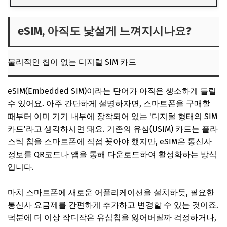
eSIM, 아직도 낯설게 느껴지시나요?
물리적인 칩이 없는 디지털 SIM 카드
eSIM, 아직도 낯설게 느껴지시나요?
일본 여행, 왜 하필 eSIM이어야 할까요?
물리적인 칩이 없는 디지털 SIM 카드
초보자도 5분 완성! 일본 eSIM 사용법 A to Z
통신사별 속도 전격 비교: 나에게 맞는 eSIM은?
eSIM(Embedded SIM)이라는 단어가 아직은 생소하게 들릴
자주 묻는 질문 (FAQ)
수 있어요. 아주 간단하게 설명하자면, 스마트폰을 구매할
Q. eSIM을 사용하면 한국에서 오는 전화나 문자는 못 받나
때부터 이미 기기 내부에 장착되어 있는 '디지털 형태의 SIM
요?
카드'라고 생각하시면 돼요. 기존의 유심(USIM) 카드는 플라
스틱 칩을 스마트폰에 직접 꽂아야 했지만, eSIM은 통신사
Q. 실수로 QR코드를 삭제했어요. 어떻게 해야 하나요?
정보를 QR코드나 앱을 통해 다운로드하여 활성화하는 방식
Q. 데이터를 다 쓰면 어떻게 되나요? 충전도 가능한가요?
입니다.
마무리: 스마트한 일본 여행을 위한 마지막 팁
마치 스마트폰에 새로운 어플리케이션을 설치하듯, 필요한
통신사 요금제를 간편하게 추가하고 변경할 수 있는 것이죠.
덕분에 더 이상 작디작은 유심칩을 잃어버릴까 걱정하거나,