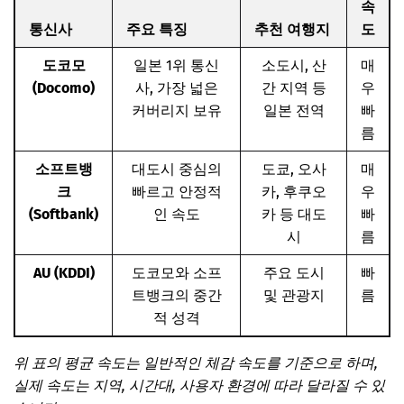
속
통신사
주요 특징
추천 여행지
도
도코모
일본 1위 통신
소도시, 산
매
(Docomo)
사, 가장 넓은
간 지역 등
우
커버리지 보유
일본 전역
빠
름
소프트뱅
대도시 중심의
도쿄, 오사
매
크
빠르고 안정적
카, 후쿠오
우
(Softbank)
인 속도
카 등 대도
빠
시
름
AU (KDDI)
도코모와 소프
주요 도시
빠
트뱅크의 중간
및 관광지
름
적 성격
위 표의 평균 속도는 일반적인 체감 속도를 기준으로 하며,
실제 속도는 지역, 시간대, 사용자 환경에 따라 달라질 수 있