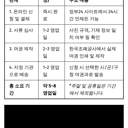
단계
상)
주요 내용
1. 온라인 신
즉시 완
정부24 사이트에서 24시
청 및 결제
료
간 언제든 가능
2. 서류 심사
1~2 영업
사진 규격, 기재 정보 일
일
치 여부 등 확인
3. 여권 제작
2~3 영업
한국조폐공사에서 실제
일
여권 인쇄 및 제작
4. 지정 기관
1~2 영업
신청 시 선택한 시/군/구
으로 배송
일
청 여권과로 발송
총 소요 기
약 5~8
*주말 및 공휴일은 기간
간
영업일
에서 제외됩니다.