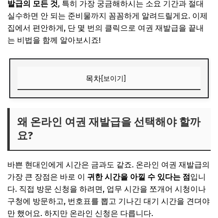
발급의 모든 것
, 특히 가장 궁금해하시는 소요 기간과 절대
실수하면 안 되는 준비물까지 꼼꼼하게 알려드릴게요. 이제
집에서 편안하게, 단 몇 번의 클릭으로 여권 재발급을 끝내
는 비법을 함께 알아보시죠!
목차
[보이기]
왜 온라인 여권 재발급을 선택해야 할까요?
온라인 여권 재발급, 신청 전 필수 준비물 3가지
왜 온라인 여권 재발급을 선택해야 할까
요?
1. 규격에 맞는 여권 사진 파일
2. 본인 인증을 위한 수단
바쁜 현대인에게 시간은 금과도 같죠. 온라인 여권 재발급의
3. 여권 발급 수수료 결제 수단
가장 큰 장점은 바로 이
귀한 시간을 아낄 수 있다는 점
입니
가장 중요한 소요기간, 정확히 얼마나 걸릴까요?
다. 직접 방문 신청을 하려면, 업무 시간을 쪼개어 시청이나
구청에 방문하고, 번호표를 뽑고 기나긴 대기 시간을 견뎌야
이것 때문에 반려돼요! 여권 사진 규격 완벽 정리
만 했어요. 하지만 온라인 신청은 다릅니다.
자주 묻는 질문 (FAQ)