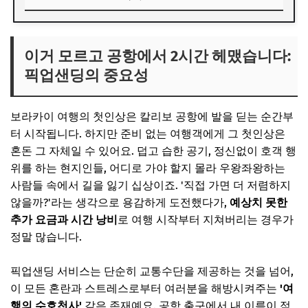
이거 모르고 공항에서 2시간 헤맸습니다: 픽업샌딩의 중요성
픽업샌딩 서비스, 대체 어디까지 포함되나요?
이거 모르고 공항에서 2시간 헤맸습니다:
픽업샌딩의 중요성
좋은 픽업샌딩 업체, 실패 없이 고르는 법
첫째, 인지도와 후기를 확인하세요
보라카이 여행의 첫인상은 칼리보 공항에 발을 딛는 순간부
둘째, 포함 내역을 명확히 체크하세요
터 시작됩니다. 하지만 준비 없는 여행객에게 그 첫인상은
셋째, 한국인 응대 가능 여부
혼돈 그 자체일 수 있어요. 덥고 습한 공기, 정신없이 호객 행
위를 하는 현지인들, 어디로 가야 할지 몰라 우왕좌왕하는
새벽 도착 비행기도 걱정 없었던 실제 경험담
사람들 속에서 길을 잃기 십상이죠. '직접 가면 더 저렴하지
자주 묻는 질문 (FAQ)
않을까?'라는 생각으로 용감하게 도전했다가,
예상치 못한
Q. 예약은 언제가 가장 좋은가요?
추가 요금과 시간 낭비
로 여행 시작부터 지쳐버리는 경우가
정말 많습니다.
Q. 비행기가 연착되면 어떻게 하죠?
Q. 샌딩(리조트->공항) 서비스도 동일한가요?
픽업샌딩 서비스는 단순히 교통수단을 제공하는 것을 넘어,
마무리하며: 여행의 질을 높이는 현명한 투자
이 모든 혼란과 스트레스로부터 여러분을 해방시켜주는
'여
행의 수호천사'
같은 존재예요. 공항 출구에서 내 이름이 적