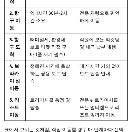
착
2. 항
약 1시간 30분~2시
전용 차량으로 편안
구 이
간 소요
하게 이동
동
3. 항
터미널세, 환경세,
직원이 모든 티켓팅
구 도
보트 티켓 직접 구
및 세금 납부 대행
착
매 (줄 서기 필수)
4. 보
정해진 시간에 출발
대기 시간 거의 없이
라카
하는 공용 보트 탑
보트 탑승 안내
이 섬
승
이동
5. 리
트라이시클 흥정 및
전용 e-트라이시클
조트
탑승
또는 멀티캡으로 리
이동
조트 앞까지 이동
표에서 보시는 것처럼, 직접 이동할 경우 매 단계마다 선택