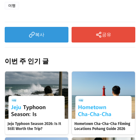
여행
복사
공유
이번 주 인기 글
Jeju Typhoon Season 2026: Is It
Hometown Cha-Cha-Cha Filming
Still Worth the Trip?
Locations Pohang Guide 2026