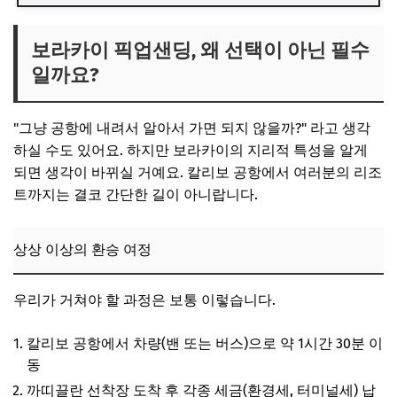
보라카이 픽업샌딩, 왜 선택이 아닌 필수일까요?
상상 이상의 환승 여정
보라카이 픽업샌딩, 왜 선택이 아닌 필수
일까요?
어떤 픽업샌딩을 골라야 할까? 종류별 장단점 비교
1. 조인 픽업샌딩 (가성비 끝판왕)
"그냥 공항에 내려서 알아서 가면 되지 않을까?" 라고 생각
2. 프라이빗 픽업샌딩 (우리 가족만의 편안함)
하실 수도 있어요. 하지만 보라카이의 지리적 특성을 알게
호갱 방지! 최저가 예약 꿀팁 대방출
되면 생각이 바뀌실 거예요. 칼리보 공항에서 여러분의 리조
트까지는 결코 간단한 길이 아니랍니다.
1. 글로벌 여행 플랫폼을 활용하세요
2. 가격 비교는 필수!
상상 이상의 환승 여정
3. 포함 내역을 꼼꼼히 확인하세요
4. 왕복 예약으로 추가 할인 받기
우리가 거쳐야 할 과정은 보통 이렇습니다.
자주 묻는 질문 (FAQ)
칼리보 공항에서 차량(밴 또는 버스)으로 약 1시간 30분 이
Q. 공항 미팅 장소는 찾기 쉬운가요?
동
Q. 비행기가 연착되면 어떻게 하죠?
까띠끌란 선착장 도착 후 각종 세금(환경세, 터미널세) 납