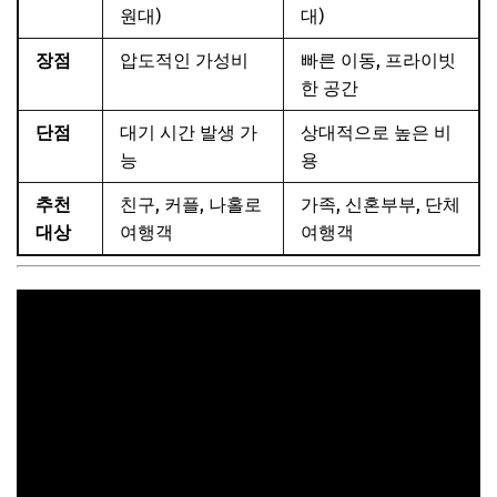
원대)
대)
장점
압도적인 가성비
빠른 이동, 프라이빗
한 공간
단점
대기 시간 발생 가
상대적으로 높은 비
능
용
추천
친구, 커플, 나홀로
가족, 신혼부부, 단체
대상
여행객
여행객