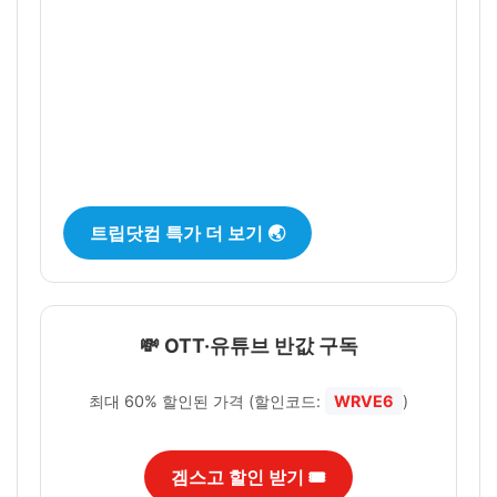
트립닷컴 특가 더 보기 🌏
💸 OTT·유튜브 반값 구독
최대 60% 할인된 가격 (할인코드:
WRVE6
)
겜스고 할인 받기 🎟️