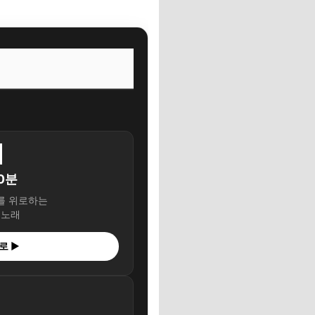

10분
를 위로하는
 노래
로 ▶