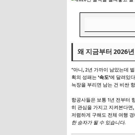
왜 지금부터 2026
왜 지금부터 2026
🎧 당신의 시간, 
✨ 당신을 위한 큐
"아니, 2년 가까이 남았는데 
1. [가족여행의 정석
획의 성패는
'속도'
에 달려있다
늑장을 부리면 남는 건 비싼 
눈과 입이 즐거운 
🎧 당신의 시간, 
항공사들은 보통 1년 전부터 
히 관심을 가지고 지켜본다면,
✨ 당신을 위한 큐
저렴하게 구해도 전체 여행 경
2. [연인을 위한 
한 승자가 될 수 있습니다.
휴양과 관광, 두 마