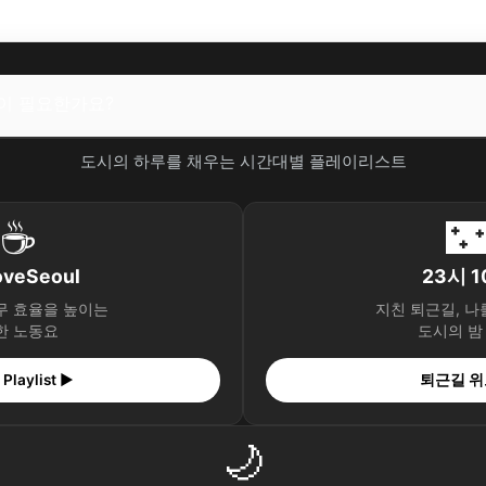
어떤 음악이 필요한가요?
레이션
악이 필요한가요?
] 말레이시아 코타키나발루
도시의 하루를 채우는 시간대별 플레이리스트
 선물
어떤 음악이 필요한가요?
☕

레이션
oveSeoul
23시 
 공략] 미국 괌
무 효율을 높이는
지친 퇴근길, 나
한 노동요
도시의 밤
 곳
어떤 음악이 필요한가요?
Playlist ▶
퇴근길 위
레이션
🌙
거움] 태국 치앙마이