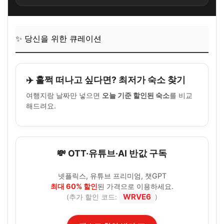
✨ 당신을 위한 큐레이션
✈️ 훌쩍 떠나고 싶다면? 최저가 숙소 찾기
여행지랑 날짜만 넣으면
오늘 기준 할인된 숙소
를 비교
해드려요.
💸 OTT·유튜브·AI 반값 구독
넷플릭스, 유튜브 프리미엄, 챗GPT
최대 60% 할인
된 가격으로 이용하세요.
WRVE6
(추가 할인 코드:
)