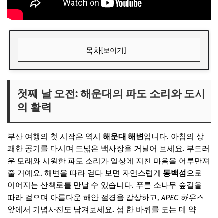
목차
[보이기]
첫째 날 오전: 해운대의 파도 소리와 도시의 활력
🎧 당신의 시간, 어떤 음악이 필요한가요?
첫째 날 오전: 해운대의 파도 소리와 도시
의 활력
✨ 당신을 위한 큐레이션
첫째 날 오후/저녁: 광안리의 로맨틱 야경과 미식의 향연
부산 여행의 첫 시작은 역시
해운대 해변
입니다. 아침의 상
🎧 당신의 시간, 어떤 음악이 필요한가요?
쾌한 공기를 마시며 드넓은 백사장을 거닐어 보세요. 부드러
✨ 당신을 위한 큐레이션
운 모래와 시원한 파도 소리가 일상에 지친 마음을 어루만져
줄 거예요. 해변을 따라 걷다 보면 자연스럽게
동백섬
으로
둘째 날 오전: 감천문화마을의 예술과 추억
이어지는 산책로를 만날 수 있습니다. 푸른 소나무 숲길을
🎧 당신의 시간, 어떤 음악이 필요한가요?
따라 걸으며 아름다운 해안 절경을 감상하고,
APEC 하우스
✨ 당신을 위한 큐레이션
앞에서 기념사진도 남겨보세요. 섬 한 바퀴를 도는 데 약