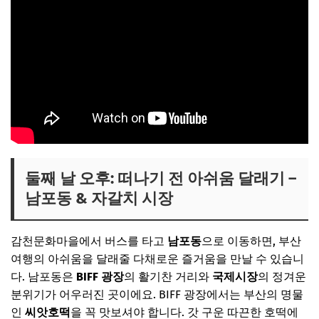
둘째 날 오후: 떠나기 전 아쉬움 달래기 –
남포동 & 자갈치 시장
감천문화마을에서 버스를 타고
남포동
으로 이동하면, 부산
여행의 아쉬움을 달래줄 다채로운 즐거움을 만날 수 있습니
다. 남포동은
BIFF 광장
의 활기찬 거리와
국제시장
의 정겨운
분위기가 어우러진 곳이에요. BIFF 광장에서는 부산의 명물
인
씨앗호떡
을 꼭 맛보셔야 합니다. 갓 구운 따끈한 호떡에