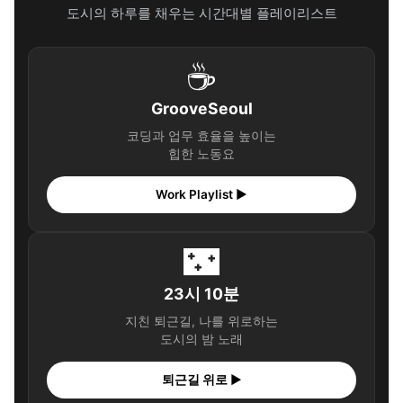
도시의 하루를 채우는 시간대별 플레이리스트
Q. 혼자 여행 가도 괜찮을까요?
🎧 당신의 시간, 어떤 음악이 필요한가요?
☕
✨ 당신을 위한 큐레이션
GrooveSeoul
마무리 및 팁: 부산, 그 설레는 재회의 약속
코딩과 업무 효율을 높이는
🎧 당신의 시간, 어떤 음악이 필요한가요?
힙한 노동요
✨ 당신을 위한 큐레이션
Work Playlist ▶
🌃
23시 10분
지친 퇴근길, 나를 위로하는
도시의 밤 노래
퇴근길 위로 ▶