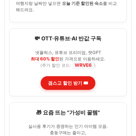
여행지랑 날짜만 넣으면
오늘 기준 할인된 숙소
를 비교
해드려요.
💸 OTT·유튜브·AI 반값 구독
넷플릭스, 유튜브 프리미엄, 챗GPT
최대 60% 할인
된 가격으로 이용하세요.
WRVE6
(추가 할인 코드:
)
겜스고 할인 받기 🎟️
🎁 요즘 뜨는 "가성비 꿀템"
실사용 후기가 증명하는 인기 아이템 모음.
충동구매는 줄이고,