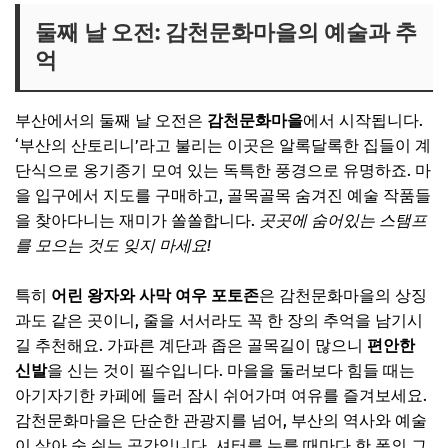
둘째 날 오전: 감천문화마을의 예술과 추
억
부산에서의 둘째 날 오전은
감천문화마을
에서 시작됩니다.
‘부산의 산토리니’라고 불리는 이곳은 알록달록한 집들이 계
단식으로 옹기종기 모여 있는 독특한 풍경으로 유명하죠. 마
을 입구에서 지도를 구매하고, 골목골목 숨겨진 예술 작품들
을 찾아다니는 재미가 쏠쏠합니다.
곳곳에 숨어있는 스탬프
를 모으는 것도 잊지 마세요!
특히
어린 왕자와 사막 여우 포토존
은 감천문화마을의 상징
과도 같은 곳이니, 줄을 서서라도 꼭 한 장의 추억을 남기시
길 추천해요. 가파른 계단과 좁은 골목길이 많으니
편안한
신발
을 신는 것이 필수입니다. 마을을 둘러보다 힘들 때는
아기자기한 카페에 들러 잠시 쉬어가며 여유를 즐겨보세요.
감천문화마을은 단순한 관광지를 넘어, 부산의 역사와 예술
이 살아 숨 쉬는 공간입니다. 셔터를 누를 때마다 한 폭의 그