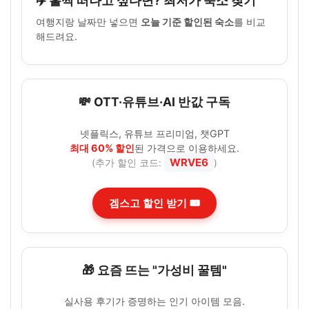
✈️ 훌쩍 떠나고 싶다면? 최저가 숙소 찾기
여행지랑 날짜만 넣으면
오늘 기준 할인된 숙소
를 비교
해드려요.
💸 OTT·유튜브·AI 반값 구독
넷플릭스, 유튜브 프리미엄, 챗GPT
최대 60% 할인
된 가격으로 이용하세요.
WRVE6
(추가 할인 코드:
)
겜스고 할인 받기 🎟️
🎁 요즘 뜨는 "가성비 꿀템"
실사용 후기가 증명하는 인기 아이템 모음.