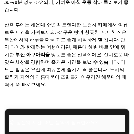
30~40분 정도 소요되니, 가벼운 아침 운동 삼아 둘러보기 좋
둘째 날 오후: 떠나기 전 아쉬움 달래기 – 남포동 & 자갈치 시
장
습니다.
🎧 당신의 시간, 어떤 음악이 필요한가요?
산책 후에는 해운대 주변의 트렌디한 브런치 카페에서 여유
✨ 당신을 위한 큐레이션
로운 시간을 가져보세요. 갓 구운 빵과 향긋한 커피 한 잔은
부산에서의 하루를 더욱 기분 좋게 시작하게 할 겁니다. 만
부산 여행을 더욱 특별하게 만드는 꿀팁
약 아이와 함께하는 여행이라면, 해운대 해변 바로 앞에 위
1. 스마트한 교통편 활용
치한
부산 아쿠아리움
방문도 좋은 선택이에요. 신비로운 바
2. 숙소는 어디가 좋을까?
닷속 세상을 경험하며 즐거운 시간을 보낼 수 있습니다. 이
모든 활동은 오전에 여유롭게 즐기기 딱 좋습니다. 도시의
3. 놓칠 수 없는 부산의 맛집!
활력과 자연의 아름다움이 조화롭게 어우러진 해운대의 매
4. 인생샷을 위한 포토 팁
력에 푹 빠져보세요.
🎧 당신의 시간, 어떤 음악이 필요한가요?
✨ 당신을 위한 큐레이션
자주 묻는 질문
Q. 1박 2일 코스, 너무 빡빡하지 않을까요?
🎧 당신의 시간, 어떤 음악이 필요한가요?
Q. 교통편은 뭘 이용하는 게 가장 좋을까요?