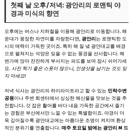
첫째 날 오후/저녁: 광안리의 로맨틱 야
경과 미식의 향연
오후에는 버스나 지하철을 이용해 광안리로 이동합니다. 해
운대가 웅장한 자연미를 자랑한다면,
광안리
는 로맨틱한 도
시의 매력이 가득한 곳이죠. 특히 해 질 녘 광안대교를 배경
으로 펼쳐지는 석양은 잊을 수 없는 풍경을 선사합니다. 해
변가에 앉아 잔잔하게 부서지는 파도를 보며 잠시 쉬어가세
요.
사진 찍기 좋은 스폿이 많으니, 인생샷을 남기는 것도 잊
지 마세요!
저녁 식사는 광안리의 하이라이트라고 할 수 있는
민락수변
공원
이나 주변 회센터에서 싱싱한 해산물을 맛보는 것을 추
천합니다. 갓 잡은 활어를 바다 내음 가득한 공간에서 즐기
는 경험은 부산에서만 느낄 수 있는 특별함이죠. 야경이 더
욱 깊어질수록 광안대교에는 아름다운 조명이 켜지며 환상
적인 분위기를 연출합니다.
매주 토요일 밤에는 광안리 M 드