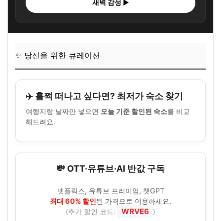
새벽 감성 ▶
✨ 당신을 위한 큐레이션
✈️ 훌쩍 떠나고 싶다면? 최저가 숙소 찾기
여행지랑 날짜만 넣으면
오늘 기준 할인된 숙소
를 비교
해드려요.
💸 OTT·유튜브·AI 반값 구독
넷플릭스, 유튜브 프리미엄, 챗GPT
최대 60% 할인
된 가격으로 이용하세요.
WRVE6
(추가 할인 코드:
)