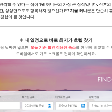
“가성비 꿀템” 먼저 보고 가세요
만끽할 수 있다는 점이 1월 허니문의 가장 큰 장점입니다. 신혼의
ChatGPT, 제값 내지 말고 할인해서 쓰세요
시간, 상상만으로도 행복하지 않으신가요?
겨울 허니문
은 단순히 휴
 경험이 될 것입니다.
이 허니문 완전 정복
채로운 경험과 활기찬 분위기
 북적임과 물가
✈ 내 일정으로 바로 최저가 호텔 찾기
랑 날짜만 넣으면,
오늘 기준 할인 적용된 숙소
를 한 번에 비교할 수 
“가성비 꿀템” 먼저 보고 가세요
모바일에서도 가로 스크롤로 편하게 확인하세요.
ChatGPT, 제값 내지 말고 할인해서 쓰세요
 당신의 선택은? 핵심 비교 포인트
“가성비 꿀템” 먼저 보고 가세요
ChatGPT, 제값 내지 말고 할인해서 쓰세요
위한 신혼여행 꿀팁
 허니문 계획