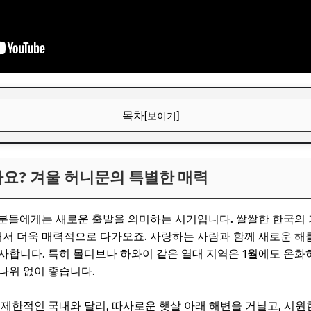
목차
[보이기]
요? 겨울 허니문의 특별한 매력
가요? 겨울 허니문의 특별한 매력
“가성비 꿀템” 먼저 보고 가세요
ChatGPT, 제값 내지 말고 할인해서 쓰세요
은 분들에게는 새로운 출발을 의미하는 시기입니다. 쌀쌀한 한국의
 몰디브 허니문 완벽 분석
래서 더욱 매력적으로 다가오죠. 사랑하는 사람과 함께 새로운 
사합니다. 특히 몰디브나 하와이 같은 열대 지역은 1월에도 온화
부신 자연과 프라이빗함
나위 없이 좋습니다.
 비용과 이동 시간
 제한적인 국내와 달리, 따사로운 햇살 아래 해변을 거닐고, 시원