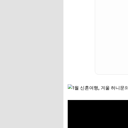
마무리 및 신혼부부
🎁 요즘 다들 사는 
💸 넷플릭스·유튜브·