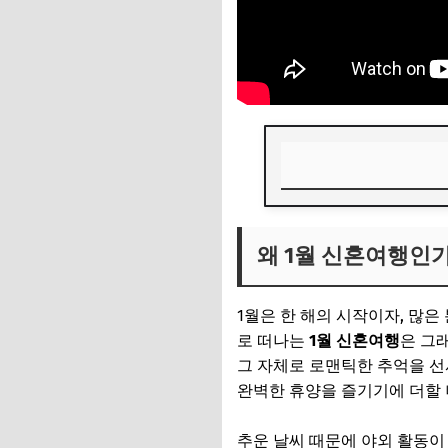
왜 1월 신혼여행인가
왜 1월 신혼여행인
🎁 요즘 다들 사는 
💸 넷플릭스·유튜브·
1월은 한 해의 시작이자, 많
로맨틱 파라다이스,
로 떠나는
1월 신혼여행
은 그
그 자체로 로맨틱한 추억을 선
몰디브의 장점: 눈
완벽한 휴양을 즐기기에 더할 
몰디브의 고려사항:
추운 날씨 때문에 야외 활동이