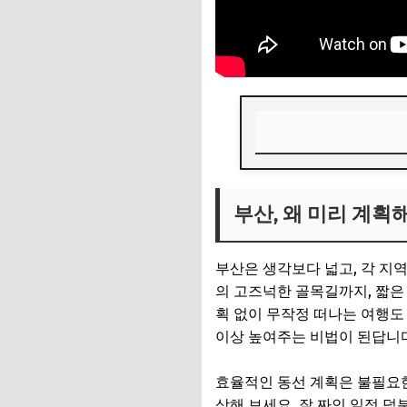
부산, 왜 미리 계획
부산, 왜 미리 계획
📌 지금 뜨는 꿀정
추가할인 코드 WRVE
부산은 생각보다 넓고, 각 지
놓치면 후회할! 부산
의 고즈넉한 골목길까지, 짧은
획 없이 무작정 떠나는 여행도
해운대/광안리: 바
이상 높여주는 비법이 된답니다
남포동/자갈치: 정
효율적인 동선 계획은 불필요한
영도/태종대: 자연
상해 보세요. 잘 짜인 일정 