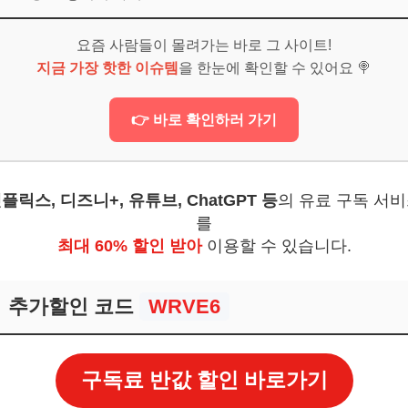
6
요즘 사람들이 몰려가는 바로 그 사이트!
지금 가장 핫한 이슈템
을 한눈에 확인할 수 있어요 🍭
 어떻게 이용하는 게 가장 편리할까요?
에 잡는 게 좋을까요?
👉 바로 확인하러 가기
제가 가장 좋은 시기인가요?
보! 놓치지 마세요
플릭스, 디즈니+, 유튜브, ChatGPT 등
의 유료 구독 서
6
를
최대 60% 할인 받아
이용할 수 있습니다.
부산을 즐길 준비, 되셨나요?
보! 놓치지 마세요
추가할인 코드
WRVE6
6
구독료 반값 할인 바로가기