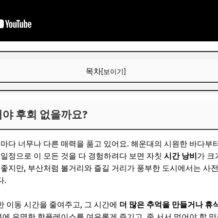
목차
[보이기]
해야 후회 없을까요?
해야 후회 없을까요?
보! 놓치지 마세요
6
역마다 너무나 다른 매력을 품고 있어요. 해운대의 시원한 바다부터
 지역별 핵심 매력 파헤치기
 일정으로 이 모든 것을 다 경험하려다 보면 자칫
시간 낭비
가 
 좋지만, 부산처럼 볼거리와 즐길 거리가 풍부한 도시에서는 사전
다와 도시의 낭만이 공존하는 곳
.
겹고 활기찬 부산의 얼굴
 이동 시간을 줄여주고, 그 시간에
더 많은 추억을 만들거나 휴
의 위엄과 숨겨진 보석
덕분에 유명한 핫플레이스를 여유롭게 즐기고, 줄 서서 먹어야 할 