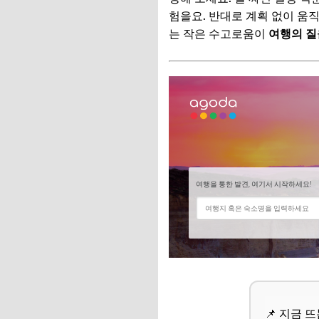
서면/전포: 젊음과
험을요. 반대로 계획 없이 움
는 작은 수고로움이
여행의 질
📌 지금 뜨는 꿀정
추가할인 코드 WRVE
나만의 부산 여행 일
1단계: '나만의 테마
2단계: 효율적인 '
3단계: '유연성'을 
📌 지금 뜨는 꿀정
추가할인 코드 WRVE
이것만 따라 해도 성공
📌 지금 뜨는 꿀정
📌 지금 