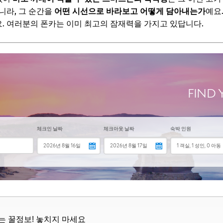
보! 놓치지 마세요
니라, 그 순간을
어떤 시선으로 바라보고 어떻게 담아내는가
예요
. 여러분의 폰카는 이미 최고의 잠재력을 가지고 있답니다.
6
로! 특별한 시선 담는 촬영 팁 5가지
실루엣 아트
조화: 시선을 끄는 프레임 인 프레임
한 시선
움직임을 포착
 광활한 풍경 담기
보! 놓치지 마세요
6
트폰으로 감성 더하는 보정 팁 3가지
뜨는 꿀정보! 놓치지 마세요