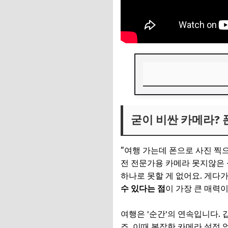
굳이 비싼 카메라? 
굳이 비싼 카메라?
📌 지금 뜨는 꿀정
추가할인 코드 WRVE
“여행 가는데 폰으로 사진 찍
프로처럼 찍기 위한 
전 전문가용 카메라 못지않은 
하나로 못할 게 없어요. 게다
1. 깨끗한 렌즈는 기
수 있다는 점
이 가장 큰 매력이
2. 격자선을 활용한
여행은 '순간'의 연속입니다.
3. HDR 기능 켜기
죠. 이때 복잡한 카메라 설정