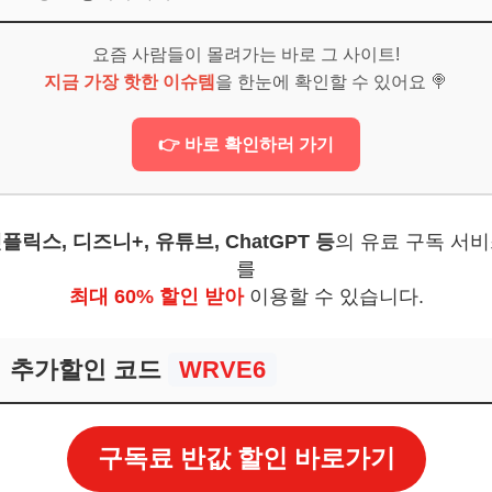
 시선 집중
절로 분위기 연출
요즘 사람들이 몰려가는 바로 그 사이트!
지금 가장 핫한 이슈템
을 한눈에 확인할 수 있어요 🍭
 더하기
보! 놓치지 마세요
👉 바로 확인하러 가기
6
플릭스, 디즈니+, 유튜브, ChatGPT 등
의 유료 구독 서
가장 좋나요?
를
최대 60% 할인 받아
이용할 수 있습니다.
 빨리 닳는데, 팁이 있나요?
있을까요?
추가할인 코드
WRVE6
보! 놓치지 마세요
6
구독료 반값 할인 바로가기
 당신만의 여행을 기록하세요