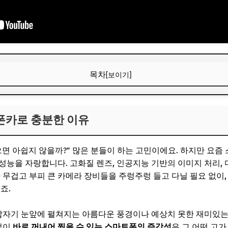
목차
[보이기]
폰카로 충분한 이유
 폰카로 충분한 이유
보! 놓치지 마세요
6
으면 아쉽지 않을까?” 많은 분들이 하는 고민이에요. 하지만 요즘
기본기! 스마트폰 설정 3가지
성능을 자랑합니다. 고화질 렌즈, 인공지능 기반의 이미지 처리, 
가 무겁고 부피 큰 카메라 장비들을 주렁주렁 들고 다닐 필요 없이
본 중 기본!
죠.
 안정적인 구도 (황금비율, 삼분할)
 갑자기 눈앞에 펼쳐지는 아름다운 풍경이나 예상치 못한 재미있
: 빛과 그림자의 조화
 없이
바로 꺼내어 찍을 수 있는 스마트폰의 즉각성
은 그 어떤 고가