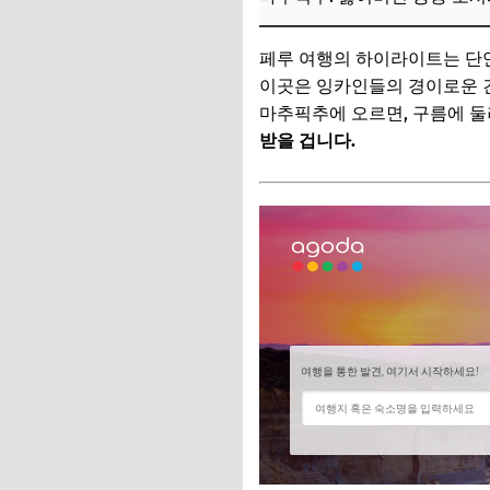
고산병 대비는 필수!
페루 여행의 하이라이트는 단
환전과 현지 통화 
이곳은 잉카인들의 경이로운 
마추픽추에 오르면, 구름에 둘
안전하고 현명한 이
받을 겁니다.
짐 꾸리기: 현명한 
📌 지금 뜨는 꿀정
추가할인 코드 WRVE
자주 묻는 질문
Q. 14일이라는 짧
Q. 고산병은 어떻게
Q. 항공권이나 현지
Q. 남미 여행 시 