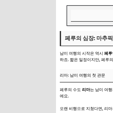
페루의 심장: 마추
페루의 심장: 마추
리마: 남미 여행의 
쿠스코: 잉카 제국의
남미 여행의 시작은 역시
페루
마추픽추: 잃어버린
하죠. 짧은 일정이지만, 페루의
📌 지금 뜨는 꿀정
리마: 남미 여행의 첫 관문
추가할인 코드 WRVE
하늘 위 사막: 볼
페루의 수도
리마
는 남미 여행
에요.
라파스: 세상에서 가
우유니 소금사막: 
오랜 비행으로 지쳤다면, 리