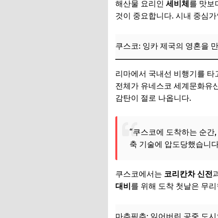
해산물 요리인
세비체
를 맛보
📌 지금 뜨는 꿀정
것이 중요합니다. 시내 중심
추가할인 코드 WRVE
📌 지금 뜨는 꿀정
쿠스코: 잉카 제국의 영혼을 
추가할인 코드 WRVE
리마에서 국내선 비행기를 타
📌 지금 뜨는 꿀정
전체가 유네스코 세계문화유산
감탄이 절로 나옵니다.
추가할인 코드 WRVE
📌 지금 뜨는 꿀정
“쿠스코에 도착하는 순간,
추가할인 코드 WRVE
축 기술에 압도당했습니다
14일 남미 핵심 루트
쿠스코에서는
코리칸차 신전
📌 지금 뜨는 꿀정
대비
를 위해 도착 첫날은 무리
추가할인 코드 WRVE
마추픽추: 잃어버린 공중 도
놓치지 마세요! 남미