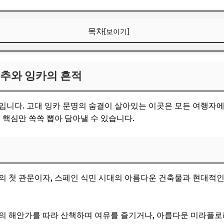
목차
[보이기]
픽추와 잉카의 흔적
픽추와 잉카의 흔적
첫 관문
 영혼을 만나다
입니다. 고대 잉카 문명의 숨결이 살아있는 이곳은 모든 여행자에
 공중 도시의 경이로움
 핵심만 쏙쏙 뽑아 담아낼 수 있습니다.
보! 놓치지 마세요
6
리비아 우유니의 경이로움
의 첫 관문이자, 스페인 식민 시대의 아름다운 건축물과 현대적
장 높은 수도
비현실적인 풍경 속으로
마의 해안가를 따라 산책하며 여유를 즐기거나, 아름다운 미라플