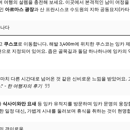
며 여행의 설렘을 충전해 보세요. 이곳에서 본격적인 남미 여정을
보! 놓치지 마세요
가인
아르마스 광장
과 산 프란시스코 수도원의 지하 공동묘지(카타
6
보! 놓치지 마세요
만나다
6
고
쿠스코
로 이동합니다. 해발 3,400m에 위치한 쿠스코는 잉카 
보! 놓치지 마세요
으로 지정되어 있어요. 좁은 골목길과 돌담 하나하나에 잉카의 
6
보! 놓치지 마세요
 마치 다른 시간대로 넘어온 것 같은 신비로운 느낌을 받았어요.
6
.”
- 한 여행자의 후기
: 상세 일정 가이드
과
삭사이와만 요새
등 잉카 유적지를 방문하며 잉카 문명의 웅장
보! 놓치지 마세요
한 일정 대신, 가볍게 시내를 둘러보며 휴식을 취하는 것이 현명
6
시의 경이로움
 여행 꿀팁