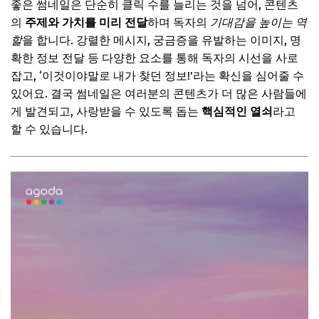
좋은 썸네일은 단순히 클릭 수를 늘리는 것을 넘어, 콘텐츠
감성과 스토리를 담아내는 썸네일 (비법 4-6)
의
주제와 가치를 미리 전달
하며 독자의
기대감을 높이는 역
4. 감성적인 색감과 분위기로 공감 유도
할
을 합니다. 강렬한 메시지, 궁금증을 유발하는 이미지, 명
확한 정보 전달 등 다양한 요소를 통해 독자의 시선을 사로
5. 호기심을 자극하는 스토리텔링 요소
잡고, ‘이것이야말로 내가 찾던 정보!’라는 확신을 심어줄 수
6. 인물 사진 활용 시 표정과 시선 처리
있어요. 결국 썸네일은 여러분의 콘텐츠가 더 많은 사람들에
📌 지금 뜨는 꿀정보! 놓치지 마세요
게 발견되고, 사랑받을 수 있도록 돕는
핵심적인 열쇠
라고
할 수 있습니다.
추가할인 코드 WRVE6
클릭을 유도하는 시각적 장치들 (비법 7-10)
7. 대비되는 색상과 강조 포인트
8. 깔끔한 여백과 구도 활용
9. 썸네일 텍스트와의 조화로운 배치
10. 타겟 오디언스 분석을 통한 맞춤형 이미지
📌 지금 뜨는 꿀정보! 놓치지 마세요
추가할인 코드 WRVE6