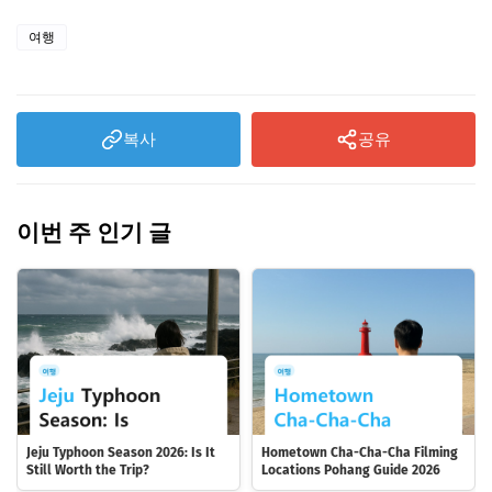
여행
복사
공유
이번 주 인기 글
Jeju Typhoon Season 2026: Is It
Hometown Cha-Cha-Cha Filming
Still Worth the Trip?
Locations Pohang Guide 2026