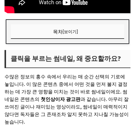
목차
[보이기]
클릭을 부르는 썸네일, 왜 중요할까요?
📌 지금 뜨는 꿀정보! 놓치지 마세요
클릭을 부르는 썸네일, 왜 중요할까요?
추가할인 코드 WRVE6
수많은 정보의 홍수 속에서 우리는 매 순간 선택의 기로에
시선 강탈! 썸네일 사진 선택의 기본 원칙 (비법 1-3)
놓입니다. 이 많은 콘텐츠 중에서 어떤 것을 먼저 볼지 결정
1. 명확하고 직관적인 이미지 선택
하는 데 가장 큰 영향을 미치는 것이 바로 썸네일이에요. 썸
2. 고해상도와 선명함은 필수
네일은 콘텐츠의
첫인상이자 광고판
과 같습니다. 아무리 잘
쓰여진 글이나 재미있는 영상이라도, 썸네일이 매력적이지
3. 주제와 내용에 부합하는 일관성
않다면 독자들은 그 존재조차 알지 못하고 지나칠 가능성이
📌 지금 뜨는 꿀정보! 놓치지 마세요
높습니다.
추가할인 코드 WRVE6