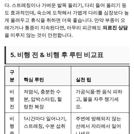
다. 스트레칭이나 가벼운 발목 돌리기, 다리 들어 올리기 등
도 효과적인데, 숙소에 도착해서 가볍게 다리를 심장보다 높
게 올려두고 휴식을 취하면 더욱 좋습니다. 만약 부종이 오
래가거나 통증이 지속된다면, 아무리 피곤해도
의료진 상담
을 미루지 않는 것이 안전합니다.
5. 비행 전 & 비행 후 루틴 비교표
구
분
핵심 루틴
실천 팁
비
저염식, 충분한 수
가공식품·짠 음식 피하
행
분, 압박스타킹, 헐
고, 물을 자주 챙기세
전
렁한 복장
요.
비
1시간마다 일어나기,
주변에 방해되지 않는
행
스트레칭, 수분 섭취
선에서 자리에서 일어
중
나세요.