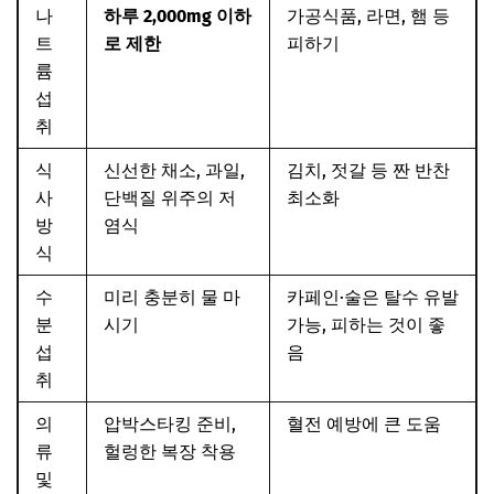
나
하루 2,000mg 이하
가공식품, 라면, 햄 등
트
로 제한
피하기
륨
섭
취
식
신선한 채소, 과일,
김치, 젓갈 등 짠 반찬
사
단백질 위주의 저
최소화
방
염식
식
수
미리 충분히 물 마
카페인·술은 탈수 유발
분
시기
가능, 피하는 것이 좋
섭
음
취
의
압박스타킹 준비,
혈전 예방에 큰 도움
류
헐렁한 복장 착용
및