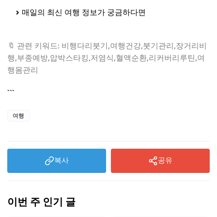
매일의 최신 여행 정보가 궁금하다면
여기서 지금 확인
해 보세요
🔖 관련 키워드: 비행다리붓기,여행건강,붓기관리,장거리비
행,부종예방,압박스타킹,저염식,혈액순환,리커버리루틴,여
행몸관리
```
여행
복사
공유
이번 주 인기 글