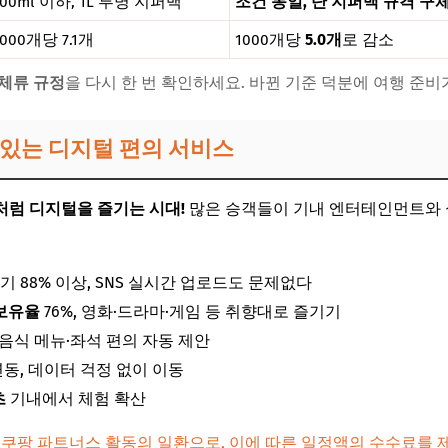
100ml 이하, 1L 투명 지퍼백
조건 동일, 단 지퍼백 규격 구체화
1000개당 7.1개
1000개당
5.0개
로 감소
체류 규정
을 다시 한 번 확인하세요. 바뀐 기준 덕분에 여행 준
수 있는 디지털 편의 서비스
처럼 디지털을 즐기는 시대!
많은 승객들이 기내 엔터테인먼트와
기 88% 이상, SNS 실시간 업로드도 문제없다
보유율
76%, 영화·드라마·게임 등 취향대로 즐기기
, 음식 메뉴·좌석 편의 자동 제안
동, 데이터 걱정 없이 이동
츠
기내에서 체험 확산
 쿠팡 파트너스 활동의 일환으로, 이에 따른 일정액의 수수료를 