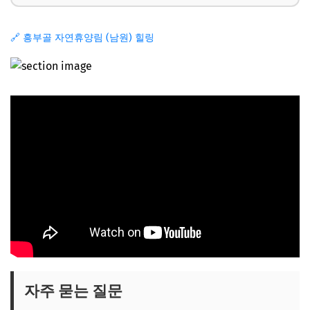
🔗 흥부골 자연휴양림 (남원) 힐링
자주 묻는 질문