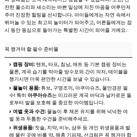
잔한 물소리와 새소리는 바쁜 일상에 지친 마음을 어루만져
추천 2: 경기도 XX 계곡 물놀이 명소 - 도심 속 시원한 오아시
주어 진정한 힐링을 선사합니다. 아이들에게는 자연 속에서
스
뛰어놀 수 있는 최고의 놀이터가 되어주고, 어른들에게는 잠
어린이를 위한 맞춤형 물놀이 시설
시 동안 동심으로 돌아가는 특별한 시간이 되어줄 거예요.
📌 지금 뜨는 꿀정보! 놓치지 마세요
추천 3: 충청도 YY 계곡 캠핑지 - 숨겨진 보물 같은 청정 계곡
꼭 챙겨야 할 필수 준비물
캠핑과 트레킹을 동시에 즐기는 자연 속 힐링
캠핑 장비:
텐트, 타프, 침낭, 매트 등 기본 캠핑 장비는
📌 지금 뜨는 꿀정보! 놓치지 마세요
물론, 계곡 습기를 막아줄 방수포와 간이 의자, 테이블을
추천 4: 경상도 ZZ 계곡 레저파크 - 짜릿한 즐거움이 가득!
챙기시면 더욱 편안한 시간을 보낼 수 있습니다.
물놀이 용품:
튜브, 구명조끼, 아쿠아슈즈, 물안경은 필
다채로운 어트랙션과 물놀이 체험
수! 특히
아쿠아슈즈
는 미끄러운 계곡 바닥과 날카로운 돌
📌 지금 뜨는 꿀정보! 놓치지 마세요
로부터 발을 보호해 줄 중요한 아이템입니다.
추천 5: 전라도 AA 계곡 휴양림 - 자연 속 진정한 휴식처
여벌 옷과 수건:
물놀이 후 체온 유지를 위해 넉넉한 여
벌 옷과 두툼한 수건을 준비해주세요.
한적하고 여유로운 분위기
위생용품:
칫솔, 치약, 비누, 샴푸 등 개인 위생용품과 벌
📌 지금 뜨는 꿀정보! 놓치지 마세요
레 물린 곳에 바를 약, 해충 기피제, 선크림은 꼭 챙겨야 합