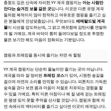
충청도 깊은 산속에 자리한 YY 계곡 캠핑지는
아는 사람만
안다는 숨겨진 보물 같은 곳
입니다. 이곳은 다른 유명 계곡
들처럼 북적이지 않아 한적하고 여유로운 캠핑을 즐기고 싶
은 분들에게 안성맞춤입니다. 무엇보다도
에메랄드빛 계곡
물
이 시선을 압도하는데, 그 맑고 깨끗함에 감탄사를 연발하
게 될 거예요. 계곡 바닥이 훤히 들여다보일 정도로 투명한
물은 보기만 해도 마음이 정화되는 기분입니다.
캠핑과 트레킹을 동시에 즐기는 자연 속 힐링
YY 계곡 캠핑지는 단순히 물놀이만 즐기는 곳이 아닙니다.
계곡을 따라 잘 정비된
트레킹 코스
가 있어, 시원한 숲길을
걸으며 자연의 소리를 만끽할 수 있습니다. 피톤치드 가득한
숲속을 걷다 보면 몸과 마음이 저절로 치유되는 경험을 할
수 있을 거예요. 특히 이른 아침이나 해 질 녘에 걷는 트레킹
은 평생 잊지 못할 추억을 선사할 것입니다. 캠핑과 함께 자
연 속에서의 액티비티를 즐기고 싶다면 이곳이 제격입니다.