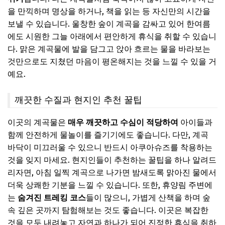
을 만끽하며 명상을 하거나, 책을 읽는 등 자신만의 시간을
보낼 수 있습니다. 울창한 숲이 계곡을 감싸고 있어 한여름
에도 시원한 그늘 아래에서 편안하게 휴식을 취할 수 있습니
다. 맑은 계곡물에 발을 담그고 앉아 흐르는 물을 바라보는
것만으로도 지쳤던 마음이 평온해지는 것을 느낄 수 있을 거
예요.
깨끗한 수질과 현지인 추천 꿀팁
이곳의 계곡물은
매우 깨끗하고 수심이 적당하여
아이들과
함께 안전하게 물놀이를 즐기기에도 좋습니다. 다만, 계곡
바닥이 미끄러울 수 있으니 반드시 아쿠아슈즈를 착용하는
것을 잊지 마세요. 현지인들이 추천하는 꿀팁을 하나 알려드
리자면, 아침 일찍 계곡으로 나가면 밤새도록 맑아진 물에서
더욱 상쾌한 기분을 느낄 수 있습니다. 또한, 휴양림 주변에
는
숨겨진 트레킹 코스
들이 많으니, 가볍게 산책을 하며 숲
속 깊은 곳까지 탐험해보는 것도 좋습니다. 이곳은 복잡한
것을 모두 내려놓고 자연과 하나가 되어 진정한 휴식을 취하