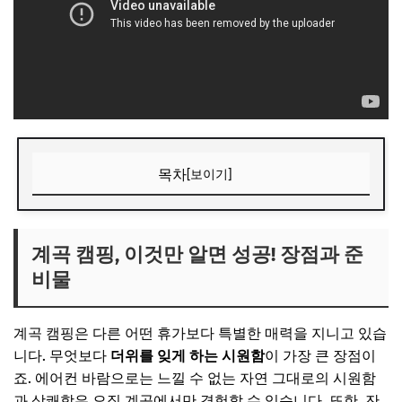
목차
[보이기]
계곡 캠핑, 이것만 알면 성공! 장점과 준비물
꼭 챙겨야 할 필수 준비물
계곡 캠핑, 이것만 알면 성공! 장점과 준
비물
안전하고 즐거운 캠핑을 위한 팁
📌 지금 뜨는 꿀정보! 놓치지 마세요
계곡 캠핑은 다른 어떤 휴가보다 특별한 매력을 지니고 있습
추천 1: 강원도 OO 계곡 캠핑장 - 대자연 속 힐링 명소
니다. 무엇보다
더위를 잊게 하는 시원함
이 가장 큰 장점이
맑은 물과 넉넉한 공간
죠. 에어컨 바람으로는 느낄 수 없는 자연 그대로의 시원함
과 상쾌함은 오직 계곡에서만 경험할 수 있습니다. 또한, 잔
📌 지금 뜨는 꿀정보! 놓치지 마세요