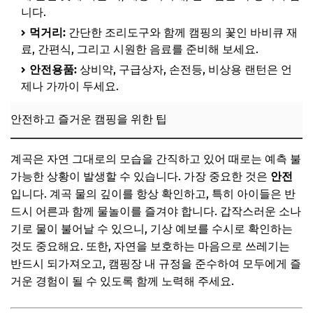
자주 묻는 질문
니다.
먹거리:
간단한 조리도구와 함께 캠핑의 꽃인 바비큐 재
Q. 계곡 수심은 어디까지 확인해야 하나요?
료, 간편식, 그리고 시원한 음료를 준비해 보세요.
Q. 캠핑장 예약은 언제쯤 하는 것이 좋나요?
안전용품:
상비약, 구급상자, 손전등, 비상용 랜턴은 언
Q. 계곡에서 취사가 가능한가요?
제나 가까이 두세요.
Q. 반려동물 동반 가능한 곳도 있나요?
안전하고 즐거운 캠핑을 위한 팁
Q. 장마철에도 방문할 수 있을까요?
📌 지금 뜨는 꿀정보! 놓치지 마세요
계곡은 자연 그대로의 모습을 간직하고 있어 때로는 예측 불
마무리 및 팁: 완벽한 여름휴가를 위한 마지막 제안
가능한 상황이 발생할 수 있습니다. 가장 중요한 것은
안전
입니다. 계곡 물의 깊이를 항상 확인하고, 특히 아이들은 반
나에게 맞는 계곡 캠핑지 선택법 요약
드시 어른과 함께 물놀이를 즐겨야 합니다. 갑작스러운 소나
떠나기 전 마지막 체크리스트
기로 물이 불어날 수 있으니, 기상 예보를 수시로 확인하는
것도 중요해요. 또한, 자연을 보호하는 마음으로 쓰레기는
잊지 못할 추억을 만드는 캠핑 팁
반드시 되가져오고, 캠핑장 내 규정을 준수하여 모두에게 즐
📌 지금 뜨는 꿀정보! 놓치지 마세요
거운 경험이 될 수 있도록 함께 노력해 주세요.