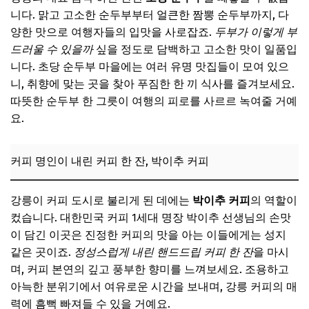
니다. 맑고 고소한 순두부부터 얼큰한 짬뽕 순두부까지, 다
양한 맛으로 여행자들의 입맛을 사로잡죠.
두부가 이렇게 부
드러울 수 있을까
싶을 정도로 담백하고 고소한 맛이 일품입
니다. 초당 순두부 마을에는 여러 유명 맛집들이 모여 있으
니, 취향에 맞는 곳을 찾아 푸짐한 한 끼 식사를 즐겨보세요.
따뜻한 순두부 한 그릇이 여행의 피로를 사르르 녹여줄 거예
요.
커피 명인이 내린 커피 한 잔, 박이추 커피
강릉이 커피 도시로 불리게 된 데에는
박이추 커피
의 역할이
컸습니다. 대한민국 커피 1세대 명장 박이추 선생님의 손맛
이 담긴 이곳은 진정한 커피의 맛을 아는 이들에게는 성지
같은 곳이죠.
정성스럽게 내린 핸드드립 커피 한 잔
을 마시
며, 커피 본연의 깊고 풍부한 향미를 느껴보세요. 조용하고
아늑한 분위기에서 여유로운 시간을 보내며, 강릉 커피의 매
력에 흠뻑 빠져들 수 있을 거예요.