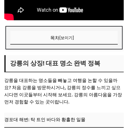
목차
[보이기]
강릉의 상징! 대표 명소 완벽 정복
경포대 해변: 탁 트인 바다와 황홀한 일몰
강릉의 상징! 대표 명소 완벽 정복
안목해변 커피거리: 감성 가득한 커피 향의 유혹
강릉을 대표하는 명소들을 빼놓고 여행을 논할 수 있을까
오죽헌: 역사와 전통을 엿보는 고즈넉한 공간
요? 처음 강릉을 방문하시거나, 강릉의 정수를 느끼고 싶으
📌 지금 뜨는 꿀정보! 놓치지 마세요
시다면 이곳들부터 시작해 보세요. 강릉의 아름다움을 가장
숨겨진 보석 같은 강릉 시크릿 스팟
먼저 경험할 수 있는 곳이랍니다.
하슬라 아트월드: 예술과 자연의 조화로운 만남
경포대 해변: 탁 트인 바다와 황홀한 일몰
강릉 솔향수목원: 고즈넉한 매력의 힐링 공간