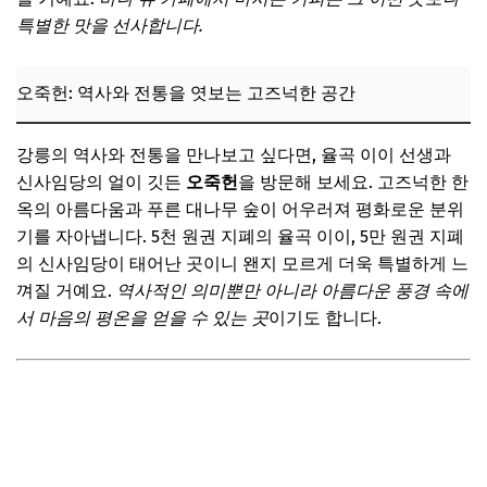
특별한 맛을 선사합니다.
강릉 여행 시 유용한 교통편 안내
강릉 지역 특화 체험 및 이벤트 정보
오죽헌: 역사와 전통을 엿보는 고즈넉한 공간
📌 지금 뜨는 꿀정보! 놓치지 마세요
자주 묻는 질문
강릉의 역사와 전통을 만나보고 싶다면, 율곡 이이 선생과
신사임당의 얼이 깃든
오죽헌
을 방문해 보세요. 고즈넉한 한
Q. 강릉 대중교통 이용이 편리할까요?
옥의 아름다움과 푸른 대나무 숲이 어우러져 평화로운 분위
Q. 강릉 숙소는 어떤 유형을 추천하시나요?
기를 자아냅니다. 5천 원권 지폐의 율곡 이이, 5만 원권 지폐
Q. 강릉 여행 시 꼭 챙겨야 할 준비물은 무엇인가요?
의 신사임당이 태어난 곳이니 왠지 모르게 더욱 특별하게 느
껴질 거예요.
역사적인 의미뿐만 아니라 아름다운 풍경 속에
Q. 당일치기 강릉 여행도 가능할까요?
서 마음의 평온을 얻을 수 있는 곳
이기도 합니다.
📌 지금 뜨는 꿀정보! 놓치지 마세요
완벽한 강릉 여행을 위한 마무리 팁
나만의 강릉 여행 코스 만들기
현지인처럼 즐기는 강릉 여행 꿀팁
잊지 못할 강릉 추억을 남기는 법