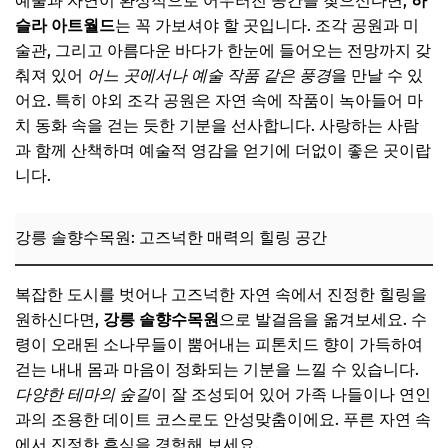
예술과 자연이 환상적으로 어우러진 공간을 찾으신다면,
하
슬라 아트월드
는 꼭 가보셔야 할 곳입니다. 조각 공원과 미
술관, 그리고 아름다운 바다가 한눈에 들어오는 전망까지 갖
춰져 있어
어느 곳에서나 예술 작품 같은 풍경
을 만날 수 있
어요. 특히 야외 조각 공원은 자연 속에 작품이 녹아들어 마
치 동화 속을 걷는 듯한 기분을 선사합니다. 사랑하는 사람
과 함께 산책하며 예술적 영감을 얻기에 더없이 좋은 곳이랍
니다.
강릉 솔향수목원: 고즈넉한 매력의 힐링 공간
복잡한 도시를 벗어나 고즈넉한 자연 속에서 진정한 힐링을
원하신다면,
강릉 솔향수목원
으로 발걸음을 옮겨보세요. 수
령이 오래된 소나무들이 뿜어내는 피톤치드 향이 가득하여
걷는 내내 몸과 마음이 정화되는 기분을 느낄 수 있습니다.
다양한 테마의 숲길
이 잘 조성되어 있어 가족 나들이나 연인
과의 조용한 데이트 코스로도 안성맞춤이에요. 푸른 자연 속
에서 진정한 휴식을 경험해 보세요.