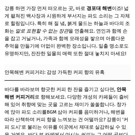
강릉 중앙시장: 현지인처럼 즐기는 생생한 활력
강릉 하면 가장 먼저 떠오르는 곳, 바로
경포대 해변
이죠! 넓
📌 지금 뜨는 꿀정보! 놓치지 마세요
게 펼쳐진 백사장과 시원하게 부서지는 파도 소리는 그 자체
인생샷 백만장! 강릉 포토제닉 스팟
로 힐링입니다. 특히 해 질 녘, 붉게 물드는 하늘과 바다의 조
화는
말로 표현할 수 없는 장관
을 연출해요. 연인과 함께 손
영진해변 방파제: 드라마 <도깨비>의 감동을 그대로
을 잡고 거닐거나, 가족과 함께 모래성을 쌓으며 아름다운
강릉 아르떼뮤지엄: 빛과 소리의 환상적인 몰입 경험
추억을 만들기에 더없이 완벽한 장소입니다. 일출 명소로도
강문해변 액자 포토존: 이국적인 분위기의 프레임 속 추억
유명하지만, 잔잔한 일몰의 매력 또한 절대 놓치지 마세요!
📌 지금 뜨는 꿀정보! 놓치지 마세요
안목해변 커피거리: 감성 가득한 커피 향의 유혹
오감만족! 강릉의 맛집과 카페
고소한 초당 순두부 마을의 맛집 탐방
바다를 바라보며 향긋한 커피 한 잔을 즐기고 싶다면,
안목
커피 명인이 내린 커피 한 잔, 박이추 커피
해변 커피거리
로 향해보세요. 다양한 개성의 카페들이 즐비
해 있어 취향에 맞는 곳을 고르는 재미가 쏠쏠합니다. 창가
싱싱한 해산물이 가득, 주문진항
에 앉아 파도 소리를BGM 삼아 커피를 음미하거나, 해변을
📌 지금 뜨는 꿀정보! 놓치지 마세요
따라 산책하며 커피 향을 느껴보는 건 어떨까요? 강릉이 '커
2025년 강릉, 더 특별한 여행을 위한 팁
피 도시'로 불리는 이유를 이곳에서 제대로 실감하실 수 있
을 거예요.
바다 뷰 카페에서 마시는 커피는 그 어떤 곳보다
2025년 새롭게 주목받는 강릉 명소