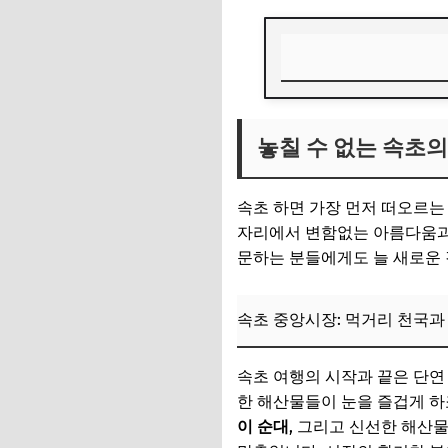
놓칠 수 없는 속초의 
놓칠 수 없는 속초의 
속초 중앙시장: 먹
아바이 마을: 갯배와
속초 하면 가장 먼저 떠오르는
영금정: 동해 일출과
자리에서 변함없는 아름다움과
문하는 분들에게도 늘 새로운 
속초해수욕장: 푸른
설악산 국립공원: 
속초 중앙시장: 먹거리 천국과
📌 지금 뜨는 꿀정
속초 여행의 시작과 끝은 단
속초의 숨겨진 보석 
한 해산물들이 눈을 즐겁게 하
외옹치 바다향기로:
이 순대
, 그리고 신선한 해산