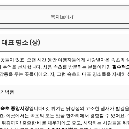
목차
[보이기]
대표 명소 (상)
대표 명소 (상)
거리 천국과 기념품
 실향민 문화
 곳들이 있죠. 오랜 시간 동안 여행자들에게 사랑받아온 속초의 
 절경
 추억을 선사합니다. 처음 속초를 방문하는 분들이라면
필수적으
감동을 주는 곳들이에요. 자, 그럼 속초의 대표 명소들을 자세히
 바다와 해변 산책
비룡폭포, 흔들바위
 기념품
보! 놓치지 마세요
연
속초 중앙시장
입니다! 갓 튀겨낸 닭강정의 고소한 냄새가 발길을
같은 명소 (하)
죠. 이곳에서는 속초의 모든 맛을 한자리에서 경험할 수 있어요.
 해안 절경 트레킹
물 튀김까지! 출출한 배를 채우기에도 좋고, 사랑하는 사람들을 