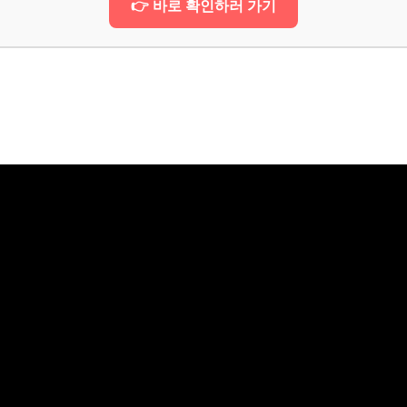
👉 바로 확인하러 가기
수 경험
 남기는 법
기약하며
떠나보세요!
보! 놓치지 마세요