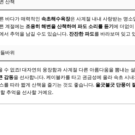
변 산책
공간 & 힐링 스팟
푸른 바다가 매력적인
속초해수욕장
은 사계절 내내 사랑받는 명소
다른 계절에는
조용히 해변을 산책하며 파도 소리를 듣기
에 더없이
페 추천
에서 추억을 남길 수도 있습니다.
잔잔한 파도
를 바라보며 잊고 
집
흔들바위
좋은 펍
은 스파/마사지
을 수 없죠! 대자연의 웅장함과 사계절 다른 아름다움을 뽐내는
큰 감동
을 선사합니다. 케이블카를 타고 권금성에 올라 속초 시내
보! 놓치지 마세요
스를 따라 짧게 산책을 즐기는 것도 좋습니다.
울긋불긋 단풍이 
을 위한 꿀팁
못할 추억을 선사할 거예요.
추천
, 렌터카
 (호텔, 펜션)