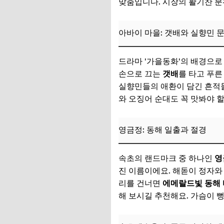
맞춤입니다. 시장의 활기찬 분
대포항: 신선한 해산
테디베어팜: 아이와
아바이 마을: 갯배와 실향민 
속초 엑스포타워: 시
드라마 '가을동화'의 배경으로
청초호 호수공원: 
손으로 끄는
갯배
를 타고 푸른
📌 지금 뜨는 꿀정
실향민들의 애환이 담긴 흔적들
와 오징어 순대도 꼭 맛봐야 
현지인 추천! 꼭 방
싱싱함이 살아있는 
영금정: 동해 일출과 절경
속초 닭강정: 원조 
속초의 랜드마크 중 하나인
영
아바이 순대, 오징어
진 이름이에요. 해돋이 정자와
담백한 생선구이 골
리를 건너면
에메랄드빛 동해
해 보시길 추천해요. 가슴이 
물회, 해물뚝배기 등
📌 지금 뜨는 꿀정