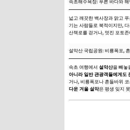
속초해수욕장: 푸른 바다와 해
속초의 숨겨진 감성 
넓고 깨끗한 백사장과 맑고 
속초 감성 카페 로드
기는 사람들로 북적이지만, 
바다 뷰 베이커리 카
산책로를 걷거나, 멋진 포토존
이색적인 브런치 맛
설악산 국립공원: 비룡폭포, 
속초 밤문화 즐기기 
여행 피로 풀기 좋
속초 여행에서
설악산
을 빼놓
아니라 일반 관광객들에게도 
📌 지금 뜨는 꿀정
거나, 비룡폭포나 흔들바위 코
스마트한 속초 여행
다운 겨울 설악
은 평생 잊지 
속초 여행 시기별 
대중교통 vs 자가용
속초 숙소 선택 가이드