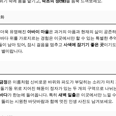
위기 속에 몸을 맡기고,
속초의 정(情)
을 듬뿍 느껴보세요.
물과 튀김 골목
 함께 즐기는 공간
문화
내 전경 조망
 더욱 유명해진
아바이 마을
은 과거의 아픔과 현재의 삶이 공존하
아름다운 야경과 산책
 바다 위를 가로지르는 경험은 이곳에서만 할 수 있는 특별한 추
보! 놓치지 마세요
이 남아 있어, 잠시 걸음을 멈추고
사색에 잠기기 좋은 곳
이기도
할 별미랍니다.
문해야 할 속초 맛집
해산물 맛집
맛집과 꿀팁
금정
은 이름처럼 신비로운 바위와 파도가 부딪히는 소리가 마치 
 순대 맛집
 돌기둥 위로 지어진 해돋이 정자가 있는 두 개의 구역으로 나뉘는
목 탐방
 바다
가 한눈에 들어옵니다. 특히
새벽 일출
은 이곳에서만 느낄 수
뻥 뚫리는 시원한 바닷바람과 함께 멋진 인생 사진도 남겨보세요.
 해장 맛집
보! 놓치지 마세요