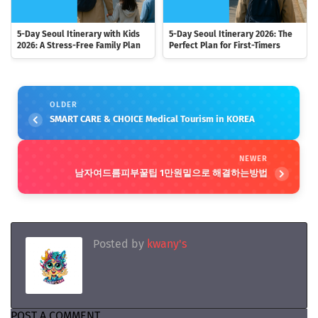
5-Day Seoul Itinerary with Kids
5-Day Seoul Itinerary 2026: The
2026: A Stress-Free Family Plan
Perfect Plan for First-Timers
OLDER
SMART CARE & CHOICE Medical Tourism in KOREA
NEWER
남자여드름피부꿀팁 1만원밑으로 해결하는방법
Posted by
kwany's
POST A COMMENT