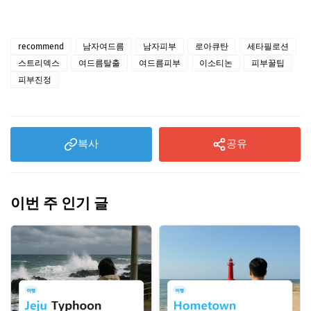
recommend
남자여드름
남자피부
로아큐탄
세타필로션
스트리덱스
여드름탈출
여드름피부
이소티논
피부꿀팁
피부진정
복사
공유
이번 주 인기 글