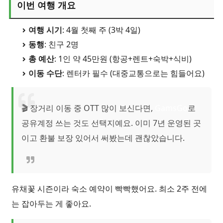
이번 여행 개요
여행 시기
: 4월 첫째 주 (3박 4일)
동행
: 친구 2명
총 예산
: 1인 약 45만원 (항공+렌트+숙박+식비)
이동 수단
: 렌터카 필수 (대중교통으로는 힘들어요)
🎬 장거리 이동 중 OTT 많이 보신다면,
GamsGo
로
공유계정 쓰는 것도 선택지예요. 이미 7년 운영된 곳
이고 환불 보장 있어서 써봤는데 괜찮았습니다.
유채꽃 시즌이라 숙소 예약이 빡빡했어요. 최소 2주 전에
는 잡아두는 게 좋아요.