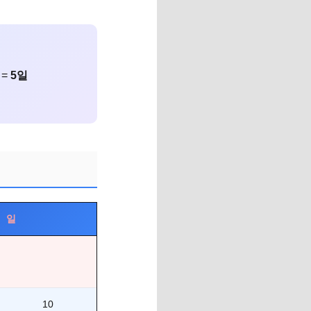
 =
5일
일
10