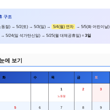
연휴 구조
노동절) → 5/2(토) → 5/3(일) →
5/4(월) 연차
→ 5/5(화 어린이날)
) → 5/24(일 석가탄신일) → 5/25(월 대체공휴일) =
3일
한눈에 보기
화
수
목
금
토
1
2
3
노동절
5
6
7
8
9