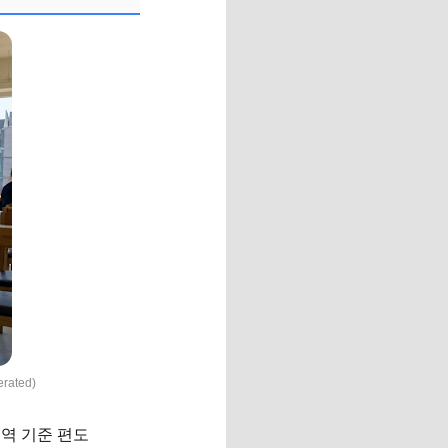
ated)
울역 기준 편도