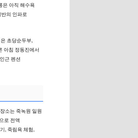
강릉은 아직 해수욕
절반의 인파로
심은 초당순두부,
이른 아침 정동진에서
 인근 펜션
. 장소는 죽녹원 일원
폰으로 전액
, 죽림욕 체험,