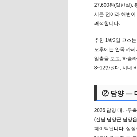
27,600원(일반실)
시즌 전이라 해변이
쾌적합니다.
추천 1박2일 코스는
오후에는 안목 카페
일출을 보고, 하슬라
8~12만원대, 시내
② 담양 —
2026 담양 대나무
(전남 담양군 담양읍
페이백됩니다. 실질적