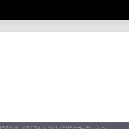
여행지 7곳 — 연차 하루로 5일 쉬는 법 + 축제·비용·숙소 총정리 (2026)