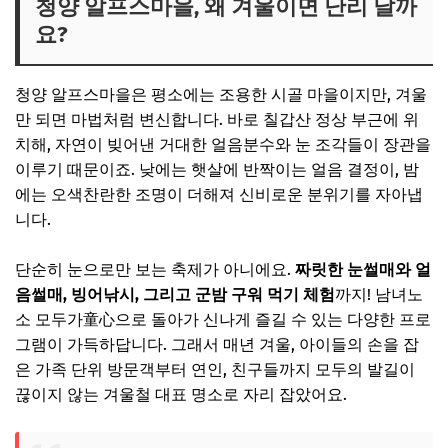
청양 알프스마을, 왜 겨울이면 난리 날까
요?
💸 입장료 안내 (2024년 기준 예시)
💡 놓치면 손해! 할인받는 3가지 방법
청양 알프스마을은 평소에는 조용한 시골 마을이지만, 겨울
걱정 마세요! 주차 스트레스 해결 가이드
만 되면 마법처럼 변신합니다. 바로 칠갑산 정상 부근에 위
🚗 알프스마을 주차장 정보
치해, 자연이 빚어낸 거대한 얼음분수와 눈 조각들이 장관을
이루기 때문이죠. 낮에는 햇살에 반짝이는 얼음 결정이, 밤
🅿️ 주차 꿀팁! 이것만 기억하세요!
에는 오색찬란한 조명이 더해져 신비로운 분위기를 자아냅
뭘 하고 놀까? 알프스마을 즐길 거리 BEST 5
니다.
자주 묻는 질문 (FAQ)
단순히 눈으로만 보는 축제가 아니에요.
짜릿한 눈썰매와 얼
Q. 옷차림은 어떻게 하는 게 좋을까요?
음썰매, 빙어낚시, 그리고 군밤 구워 먹기 체험
까지! 남녀노
Q. 어린 아이들과 함께 가도 괜찮을까요?
소 모두가童心으로 돌아가 신나게 즐길 수 있는 다양한 프로
Q. 축제장 둘러보는 데 시간은 얼마나 걸릴까요?
그램이 가득하답니다. 그래서 매년 겨울, 아이들의 손을 잡
은 가족 단위 방문객부터 연인, 친구들까지 모두의 발길이
마무리: 후회 없는 방문을 위한 마지막 팁!
끊이지 않는 겨울철 대표 명소로 자리 잡았어요.