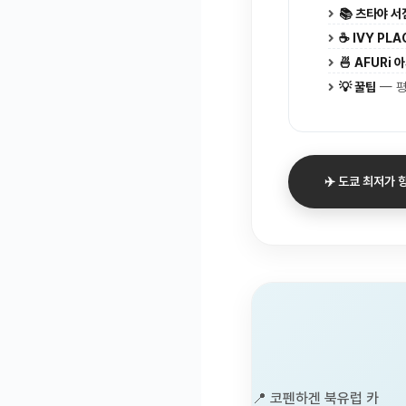
📚 츠타야 서점
☕ IVY PLA
🍜 AFURi 
💡 꿀팁
— 평
✈️ 도쿄 최저가
📍 코펜하겐 북유럽 카