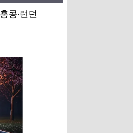
쿄·홍콩·런던