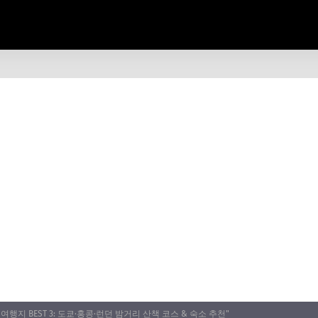
여행지 BEST 3: 도쿄·홍콩·런던 밤거리 산책 코스 & 숙소 추천"