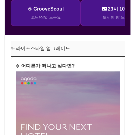
☕
GrooveSeoul
🌃
23시 10분
코딩/작업 노동요
도시의 밤 노래
✨ 라이프스타일 업그레이드
✈️ 어디론가 떠나고 싶다면?