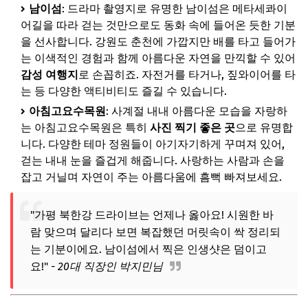
남이섬
: 드라마 촬영지로 유명한 남이섬은 메타세콰이
어길을 따라 걷는 것만으로도 동화 속에 들어온 듯한 기분
을 선사합니다. 강원도 춘천에 가깝지만 배를 타고 들어가
는 이색적인 경험과 함께 아름다운 자연을 만끽할 수 있어
감성 여행지
로 손꼽히죠. 자전거를 타거나, 짚와이어를 타
는 등 다양한 액티비티도 즐길 수 있습니다.
아침고요수목원
: 사계절 내내 아름다운 모습을 자랑하
는 아침고요수목원은 특히
사진 찍기 좋은 곳
으로 유명합
니다. 다양한 테마 정원들이 아기자기하게 꾸며져 있어,
걷는 내내 눈을 즐겁게 해줍니다. 사랑하는 사람과 손을
잡고 거닐며 자연이 주는 아름다움에 흠뻑 빠져보세요.
"가평 북한강 드라이브는 언제나 옳아요! 시원한 바
람 맞으며 달리다 보면 복잡했던 머릿속이 싹 정리되
는 기분이에요. 남이섬에서 찍은 인생샷은 덤이고
요!"
- 20대 직장인 박지민님