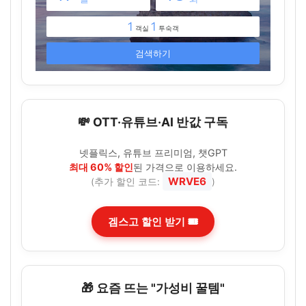
💸 OTT·유튜브·AI 반값 구독
넷플릭스, 유튜브 프리미엄, 챗GPT
최대 60% 할인
된 가격으로 이용하세요.
WRVE6
(추가 할인 코드:
)
겜스고 할인 받기 🎟️
🎁 요즘 뜨는 "가성비 꿀템"