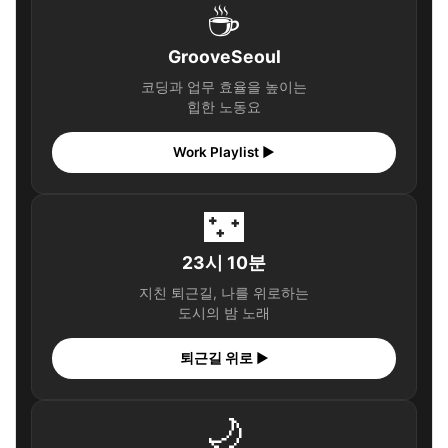
☕
GrooveSeoul
코딩과 업무 효율을 높이는
힙한 노동요
Work Playlist ▶
🌃
23시 10분
지친 퇴근길, 나를 위로하는
도시의 밤 노래
퇴근길 위로 ▶
🌙