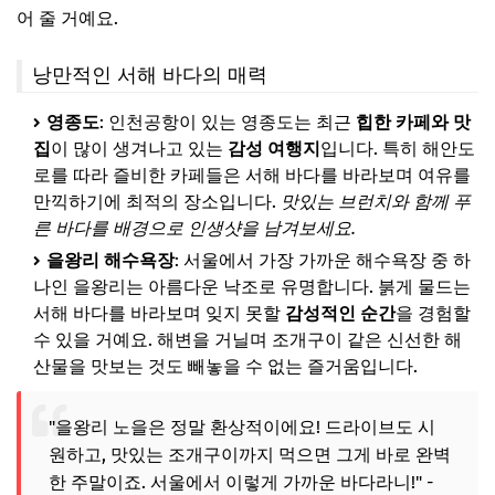
어 줄 거예요.
낭만적인 서해 바다의 매력
영종도
: 인천공항이 있는 영종도는 최근
힙한 카페와 맛
집
이 많이 생겨나고 있는
감성 여행지
입니다. 특히 해안도
로를 따라 즐비한 카페들은 서해 바다를 바라보며 여유를
만끽하기에 최적의 장소입니다.
맛있는 브런치와 함께 푸
른 바다를 배경으로 인생샷을 남겨보세요.
을왕리 해수욕장
: 서울에서 가장 가까운 해수욕장 중 하
나인 을왕리는 아름다운 낙조로 유명합니다. 붉게 물드는
서해 바다를 바라보며 잊지 못할
감성적인 순간
을 경험할
수 있을 거예요. 해변을 거닐며 조개구이 같은 신선한 해
산물을 맛보는 것도 빼놓을 수 없는 즐거움입니다.
"을왕리 노을은 정말 환상적이에요! 드라이브도 시
원하고, 맛있는 조개구이까지 먹으면 그게 바로 완벽
한 주말이죠. 서울에서 이렇게 가까운 바다라니!"
-