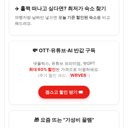
✈️ 훌쩍 떠나고 싶다면? 최저가 숙소 찾기
여행지랑 날짜만 넣으면
오늘 기준 할인된 숙소
를 비교
해드려요.
💸 OTT·유튜브·AI 반값 구독
넷플릭스, 유튜브 프리미엄, 챗GPT
최대 60% 할인
된 가격으로 이용하세요.
WRVE6
(추가 할인 코드:
)
겜스고 할인 받기 🎟️
🎁 요즘 뜨는 "가성비 꿀템"