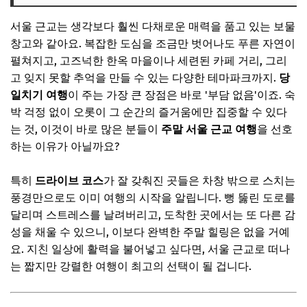
자연 속 힐링, 가평의 푸른 숨결을 따라서
서울 근교는 생각보다 훨씬 다채로운 매력을 품고 있는 보물
북한강 드라이브 코스 & 남이섬, 아침고요수목원
창고와 같아요. 복잡한 도심을 조금만 벗어나도 푸른 자연이
🎧 당신의 시간, 어떤 음악이 필요한가요?
펼쳐지고, 고즈넉한 한옥 마을이나 세련된 카페 거리, 그리
고 잊지 못할 추억을 만들 수 있는 다양한 테마파크까지.
당
✨ 당신을 위한 큐레이션
일치기 여행
이 주는 가장 큰 장점은 바로 '부담 없음'이죠. 숙
고즈넉한 여유, 양평 두물머리와 주변 카페 투어
박 걱정 없이 오롯이 그 순간의 즐거움에만 집중할 수 있다
운치 있는 드라이브 & 그림 같은 풍경
는 것, 이것이 바로 많은 분들이
주말 서울 근교 여행
을 선호
하는 이유가 아닐까요?
🎧 당신의 시간, 어떤 음악이 필요한가요?
✨ 당신을 위한 큐레이션
특히
드라이브 코스
가 잘 갖춰진 곳들은 차창 밖으로 스치는
바다 감성 물씬, 서해안 드라이브 & 영종도/을왕리
풍경만으로도 이미 여행의 시작을 알립니다. 뻥 뚫린 도로를
달리며 스트레스를 날려버리고, 도착한 곳에서는 또 다른 감
시원한 바닷바람 맞으며 떠나는 여행
성을 채울 수 있으니, 이보다 완벽한 주말 힐링은 없을 거예
🎧 당신의 시간, 어떤 음악이 필요한가요?
요. 지친 일상에 활력을 불어넣고 싶다면, 서울 근교로 떠나
✨ 당신을 위한 큐레이션
는 짧지만 강렬한 여행이 최고의 선택이 될 겁니다.
완벽한 당일치기 여행을 위한 꿀팁