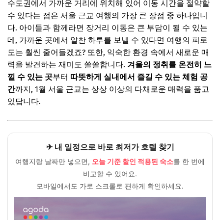
수도권에서 가까운 거리에 위치해 있어 이동 시간을 절약할
🎁 요즘 다들 사는 “가성비 꿀템” 먼저 보고 가세요
수 있다는 점은 서울 근교 여행의 가장 큰 장점 중 하나입니
💸 넷플릭스·유튜브·ChatGPT, 제값 내지 말고 할인해서 쓰세
다. 아이들과 함께라면 장거리 이동은 큰 부담이 될 수 있는
요
데, 가까운 곳에서 알찬 하루를 보낼 수 있다면 여행의 피로
추천 힐링 스팟 B: 문화와 체험을 동시에
도는 훨씬 줄어들겠죠? 또한, 익숙한 환경 속에서 새로운 매
력을 발견하는 재미도 쏠쏠합니다.
겨울의 정취를 온전히 느
1. 용인 한국민속촌: 겨울의 정취가 더해진 시간 여행
낄 수 있는 곳
부터
따뜻하게 실내에서 즐길 수 있는 체험 공
🎁 요즘 다들 사는 “가성비 꿀템” 먼저 보고 가세요
간
까지, 1월 서울 근교는 상상 이상의 다채로운 매력을 품고
있답니다.
💸 넷플릭스·유튜브·ChatGPT, 제값 내지 말고 할인해서 쓰세
요
자주 묻는 질문
Q. 1월에 서울 근교 여행, 너무 춥지 않을까요?
✈ 내 일정으로 바로 최저가 호텔 찾기
Q. 아이와 함께 즐길 수 있는 체험은 무엇이 있나요?
여행지랑 날짜만 넣으면,
오늘 기준 할인 적용된 숙소
를 한 번에
비교할 수 있어요.
Q. 가족 모두의 취향을 맞추기 어려운데 팁이 있을까요?
모바일에서도 가로 스크롤로 편하게 확인하세요.
🎁 요즘 다들 사는 “가성비 꿀템” 먼저 보고 가세요
💸 넷플릭스·유튜브·ChatGPT, 제값 내지 말고 할인해서 쓰세
요