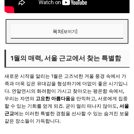
목차
[보이기]
1월의 매력, 서울 근교에서 찾는 특별함
🎁 요즘 다들 사는 “가성비 꿀템” 먼저 보고 가세요
1월의 매력, 서울 근교에서 찾는 특별함
💸 넷플릭스·유튜브·ChatGPT, 제값 내지 말고 할인해서 쓰세
요
새로운 시작을 알리는 1월은 고즈넉한 겨울 풍경 속에서 가
혼자서도 완벽한 여행 계획 세우기 (feat. 가족 만족 꿀팁)
족과 더욱 깊은 유대감을 형성하기에 더없이 좋은 시기입니
다. 연말연시의 화려함이 가시고 찾아오는 평온함 속에서,
🎁 요즘 다들 사는 “가성비 꿀템” 먼저 보고 가세요
우리는 자연의
고요한 아름다움
을 만끽하고, 서로에게 집중
💸 넷플릭스·유튜브·ChatGPT, 제값 내지 말고 할인해서 쓰세
할 수 있는 기회를 얻게 되죠. 굳이 멀리 떠나지 않아도,
서울
요
근교
에는 이러한 특별한 경험을 선사할 수 있는 숨겨진 보물
추천 힐링 스팟 A: 자연 속에서 재충전
같은 장소들이 가득합니다.
1. 포천 허브아일랜드: 불빛정원의 따뜻한 겨울밤