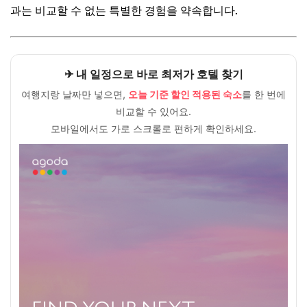
예산 절약 팁: 현명하게 디즈니랜드를 즐기는 방법
과는 비교할 수 없는 특별한 경험을 약속합니다.
🎁 요즘 다들 사는 “가성비 꿀템” 먼저 보고 가세요
💸 넷플릭스·유튜브·ChatGPT, 제값 내지 말고 할인해서 쓰세
요
✈ 내 일정으로 바로 최저가 호텔 찾기
상세 예산 분석: 아이와 함께하는 홍콩 디즈니랜드, 얼마면
여행지랑 날짜만 넣으면,
오늘 기준 할인 적용된 숙소
를 한 번에
충분할까?
비교할 수 있어요.
🎁 요즘 다들 사는 “가성비 꿀템” 먼저 보고 가세요
모바일에서도 가로 스크롤로 편하게 확인하세요.
💸 넷플릭스·유튜브·ChatGPT, 제값 내지 말고 할인해서 쓰세
요
자주 묻는 질문
Q. 아이가 어려도 홍콩 디즈니랜드를 즐길 수 있을까요?
Q. 디즈니랜드 앱은 필수인가요?
Q. 식사는 어떻게 해결하는 게 좋을까요?
Q. 12월 홍콩 날씨는 어떤가요? 옷차림 팁을 알려주세요.
🎁 요즘 다들 사는 “가성비 꿀템” 먼저 보고 가세요