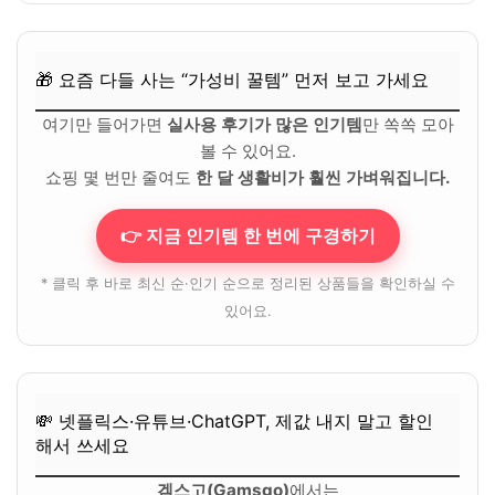
🎁 요즘 다들 사는 “가성비 꿀템” 먼저 보고 가세요
여기만 들어가면
실사용 후기가 많은 인기템
만 쏙쏙 모아
볼 수 있어요.
쇼핑 몇 번만 줄여도
한 달 생활비가 훨씬 가벼워집니다.
👉 지금 인기템 한 번에 구경하기
* 클릭 후 바로 최신 순·인기 순으로 정리된 상품들을 확인하실 수
있어요.
💸 넷플릭스·유튜브·ChatGPT, 제값 내지 말고 할인
해서 쓰세요
겜스고(Gamsgo)
에서는