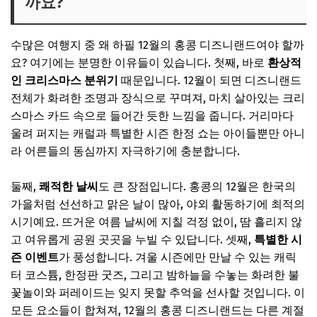
까요?
💸 넷플릭스·유튜브·ChatGPT, 제값 내지 말고 할인해서 쓰세
요
[DAY 1] 마법의 시작, 홍콩 디즈니랜드 완벽 입성 가이드
수많은 여행지 중 왜 하필 12월의 홍콩 디즈니랜드여야 할까
요? 여기에는 분명한 이유들이 있습니다. 첫째, 바로
환상적
오전: 설렘 가득한 공항 도착부터 디즈니랜드까지
인 크리스마스 분위기
때문입니다. 12월이 되면 디즈니랜드
점심: 아이들이 좋아하는 메뉴로 에너지 충전!
전체가 화려한 조명과 장식으로 꾸며져, 마치 살아있는 크리
오후: 인기 어트랙션 공략 & 캐릭터 그리팅
스마스 카드 속으로 들어간 듯한 느낌을 줍니다. 거리마다
울려 퍼지는 캐럴과 특별한 시즌 한정 쇼는 아이들뿐만 아니
저녁: 환상의 퍼레이드와 불꽃놀이 명당 잡기
라 어른들의 동심까지 자극하기에 충분합니다.
🎁 요즘 다들 사는 “가성비 꿀템” 먼저 보고 가세요
💸 넷플릭스·유튜브·ChatGPT, 제값 내지 말고 할인해서 쓰세
둘째,
쾌적한 날씨
도 큰 장점입니다. 홍콩의 12월은 한국의
요
가을처럼 선선하고 맑은 날이 많아, 야외 활동하기에 최적의
시기예요. 뜨거운 여름 날씨에 지칠 걱정 없이, 땀 흘리지 않
[DAY 2] 디즈니랜드의 숨겨진 보석 찾기 & 알뜰하게 즐기기
고 여유롭게 공원 곳곳을 누빌 수 있답니다. 셋째,
특별한 시
오전: 놓쳤던 어트랙션 방문 & 굿즈 쇼핑 팁
즌 이벤트
가 풍성합니다. 겨울 시즌에만 만날 수 있는 캐릭
점심: 스낵 위주로 가볍게, 또는 외부 식사 고려
터 코스튬, 한정판 굿즈, 그리고 밤하늘을 수놓는 화려한 불
꽃놀이와 퍼레이드는 잊지 못할 추억을 선사할 것입니다. 이
오후: 아이들이 지쳐할 때, 쉬어갈 수 있는 곳
모든 요소들이 합쳐져, 12월의 홍콩 디즈니랜드는 다른 계절