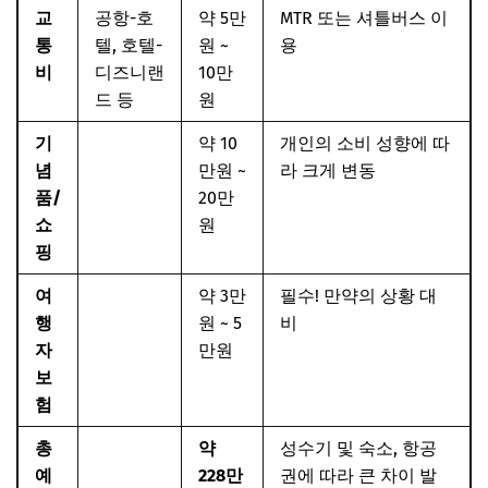
교
공항-호
약 5만
MTR 또는 셔틀버스 이
통
텔, 호텔-
원 ~
용
비
디즈니랜
10만
드 등
원
기
약 10
개인의 소비 성향에 따
념
만원 ~
라 크게 변동
품/
20만
쇼
원
핑
여
약 3만
필수! 만약의 상황 대
행
원 ~ 5
비
자
만원
보
험
총
약
성수기 및 숙소, 항공
예
228만
권에 따라 큰 차이 발