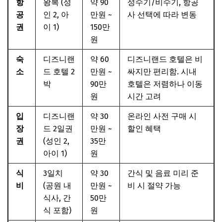
항
왕복 (성
약 90
성수기/비수기, 항공
공
인 2, 아
만원 ~
사 선택에 따라 변동
권
이 1)
150만
원
숙
디즈니랜
약 60
디즈니랜드 호텔은 비
소
드 호텔 2
만원 ~
싸지만 편리함. 시내
박
90만
호텔은 저렴하나 이동
원
시간 고려
입
디즈니랜
약 30
온라인 사전 구매 시
장
드 2일권
만원 ~
할인 혜택
권
(성인 2,
35만
아이 1)
원
식
3일치
약 30
간식 및 음료 미리 준
비
(공원 내
만원 ~
비 시 절약 가능
식사, 간
50만
식 포함)
원