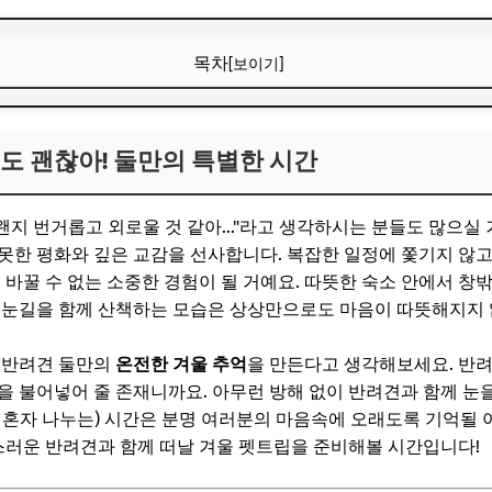
목차
[보이기]
도 괜찮아! 둘만의 특별한 시간
도 괜찮아! 둘만의 특별한 시간
“가성비 꿀템” 먼저 보고 가세요
ChatGPT, 제값 내지 말고 할인해서 쓰세요
왠지 번거롭고 외로울 것 같아..."라고 생각하시는 분들도 많으실 
추억 쌓기: 완벽 숙소 선택 기준
 못한 평화와 깊은 교감을 선사합니다. 복잡한 일정에 쫓기지 않
 바꿀 수 없는 소중한 경험이 될 거예요. 따뜻한 숙소 안에서 창
“가성비 꿀템” 먼저 보고 가세요
 눈길을 함께 산책하는 모습은 상상만으로도 마음이 따뜻해지지 
ChatGPT, 제값 내지 말고 할인해서 쓰세요
 반려견 둘만의
온전한 겨울 추억
을 만든다고 생각해보세요. 반려
놀기 좋은 북유럽 감성 펜션: 포근하고 아늑한 휴식
 불어넣어 줄 존재니까요. 아무런 방해 없이 반려견과 함께 눈을 
 만드는 특별한 포인트
 혼자 나누는) 시간은 분명 여러분의 마음속에 오래도록 기억될
랑스러운 반려견과 함께 떠날 겨울 펫트립을 준비해볼 시간입니다!
“가성비 꿀템” 먼저 보고 가세요