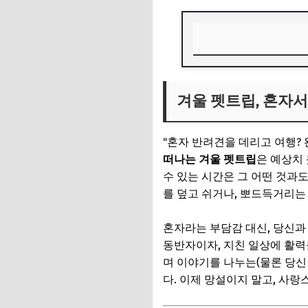
겨울 펫트립, 혼자서
겨울 펫트립, 혼자서
🎁 요즘 다들 사는 
💸 넷플릭스·유튜브·
"혼자 반려견을 데리고 여행? 
반려견과 잊지 못할 
떠나는 겨울 펫트립
은 예상치
수 있는 시간은 그 어떤 것과도
🎁 요즘 다들 사는 
를 덮고 쉬거나, 뽀드득거리는
💸 넷플릭스·유튜브·
혼자라는 부담감 대신, 당신과
[추천 1] 눈밭 뛰
동반자이자, 지친 일상에 활력을
✨ 잊지 못할 추억을
며 이야기를 나누는(물론 당신
다. 이제 망설이지 말고, 사
🎁 요즘 다들 사는 