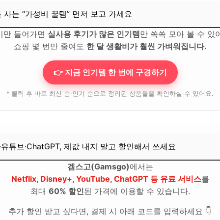
들 사는 “가성비 꿀템” 먼저 보고 가세요
 팁이 있을까요?
기만 들어가면
실사용 후기가 많은 인기템
만 쏙쏙 모아 볼 수 있
“가성비 꿀템” 먼저 보고 가세요
쇼핑 몇 번만 줄여도
한 달 생활비가 훨씬 가벼워집니다.
ChatGPT, 제값 내지 말고 할인해서 쓰세요
👉 지금 인기템 한 번에 구경하기
전하고 행복한 펫트립을 위해
트립을 위한 마지막 꿀팁!
* 클릭 후 바로 최신 순·인기 순으로 정리된 상품들을 확인하실 수 있어요.
“가성비 꿀템” 먼저 보고 가세요
ChatGPT, 제값 내지 말고 할인해서 쓰세요
·유튜브·ChatGPT, 제값 내지 말고 할인해서 쓰세요
겜스고(Gamsgo)
에서는
Netflix, Disney+, YouTube, ChatGPT 등 유료 서비스
를
최대
60% 할인
된 가격에 이용할 수 있습니다.
추가 할인 받고 싶다면, 결제 시 아래 코드를 입력하세요 👇