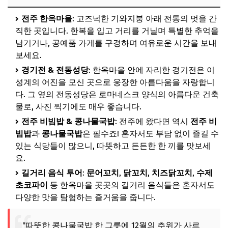
전주 한옥마을
: 고즈넉한 기와지붕 아래 전통의 멋을 간
직한 곳입니다. 한복을 입고 거리를 거닐며 특별한 추억을
남기거나, 공예품 가게를 구경하며 여유로운 시간을 보내
보세요.
경기전 & 전동성당
: 한옥마을 안에 자리한 경기전은 이
성계의 어진을 모신 곳으로 웅장한 아름다움을 자랑합니
다. 그 옆의 전동성당은 로마네스크 양식의 아름다운 건축
물로, 사진 찍기에도 매우 좋습니다.
전주 비빔밥 & 콩나물국밥
: 전주에 왔다면 역시
전주 비
빔밥
과
콩나물국밥
은 필수죠! 혼자서도 부담 없이 즐길 수
있는 식당들이 많으니, 따뜻하고 든든한 한 끼를 맛보세
요.
길거리 음식 투어
:
문어꼬치
,
닭꼬치
,
치즈닭꼬치
,
수제
초코파이
등 한옥마을 곳곳의 길거리 음식들은 혼자서도
다양한 맛을 탐험하는 즐거움을 줍니다.
"따뜻한 콩나물국밥 한 그릇에 12월의 추위가 사르