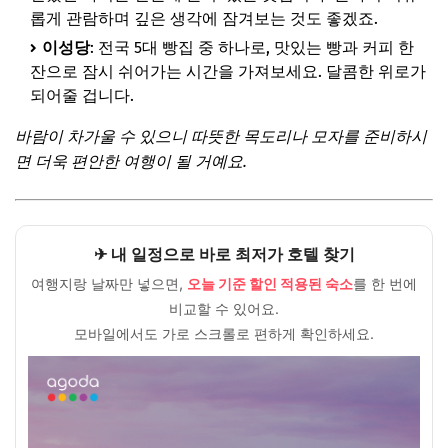
Q. 1박2일 코스로 적당한가요?
롭게 관람하며 깊은 생각에 잠겨보는 것도 좋겠죠.
🎁 요즘 다들 사는 “가성비 꿀템” 먼저 보고 가세요
이성당
: 전국 5대 빵집 중 하나로, 맛있는 빵과 커피 한
잔으로 잠시 쉬어가는 시간을 가져보세요. 달콤한 위로가
💸 넷플릭스·유튜브·ChatGPT, 제값 내지 말고 할인해서 쓰세
요
되어줄 겁니다.
따뜻한 위로와 새로운 시작, 당신만의 12월 혼행을 응원합니
바람이 차가울 수 있으니 따뜻한 목도리나 모자를 준비하시
다
면 더욱 편안한 여행이 될 거예요.
🎁 요즘 다들 사는 “가성비 꿀템” 먼저 보고 가세요
💸 넷플릭스·유튜브·ChatGPT, 제값 내지 말고 할인해서 쓰세
요
✈ 내 일정으로 바로 최저가 호텔 찾기
여행지랑 날짜만 넣으면,
오늘 기준 할인 적용된 숙소
를 한 번에
비교할 수 있어요.
모바일에서도 가로 스크롤로 편하게 확인하세요.