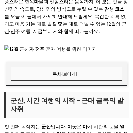
풍스러운 한옥마을과 맛깔스러운 음식까지. 이 모든 것을 당
신만의 속도로, 당신만의 방식으로 누릴 수 있는
감성 코스
를 오늘 이 글에서 자세히 안내해 드릴게요. 복잡한 계획 없
이도 마음 가는 대로 발길 닿는 대로 떠날 수 있는 12월의 군
산·전주 여행, 지금부터 저와 함께 떠나볼까요?
목차
[보이기]
군산, 시간 여행의 시작 – 근대 골목의 발자취
혼자 걷기 좋은 군산의 감성 스팟
군산, 시간 여행의 시작 – 근대 골목의 발
자취
🎁 요즘 다들 사는 “가성비 꿀템” 먼저 보고 가세요
💸 넷플릭스·유튜브·ChatGPT, 제값 내지 말고 할인해서 쓰세
요
첫 번째 목적지는
군산
입니다. 이곳은 마치 시간의 문을 열