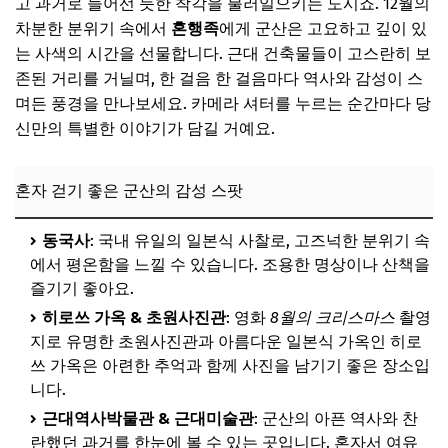
고 과거로 들어선 듯한 착각을 불러일으키는 도시죠. 12월의
전주, 오감만족 미식과 한옥의 향연
차분한 분위기 속에서
혼행족
에게 군산은 고요하고 깊이 있
전주에서 놓치지 말아야 할 감성 & 미식 스팟
는 사색의 시간을 선물합니다. 근대 건축물들이 고스란히 보
🎁 요즘 다들 사는 “가성비 꿀템” 먼저 보고 가세요
존된 거리를 거닐며, 한 걸음 한 걸음마다 역사와 감성이 스
며든 풍경을 만나보세요. 카메라 셔터를 누르는 순간마다 당
💸 넷플릭스·유튜브·ChatGPT, 제값 내지 말고 할인해서 쓰세
요
신만의 특별한 이야기가 담길 거예요.
혼행족을 위한 12월 여행 꿀팁
혼자 걷기 좋은 군산의 감성 스팟
성공적인 12월 혼행을 위한 체크리스트
🎁 요즘 다들 사는 “가성비 꿀템” 먼저 보고 가세요
동국사
: 국내 유일의 일본식 사찰로, 고즈넉한 분위기 속
💸 넷플릭스·유튜브·ChatGPT, 제값 내지 말고 할인해서 쓰세
에서 평온함을 느낄 수 있습니다. 조용한 명상이나 산책을
요
즐기기 좋아요.
자주 묻는 질문
히로쓰 가옥 & 초원사진관
: 영화
8월의 크리스마스
촬영
지로 유명한 초원사진관과 아름다운 일본식 가옥인 히로
Q. 12월 군산/전주 날씨는 어떤가요?
쓰 가옥은 아련한 추억과 함께 사진을 남기기 좋은 장소입
Q. 혼자서도 식사하기 좋은 곳이 있나요?
니다.
근대역사박물관 & 근대미술관
Q. 군산과 전주 이동은 어떻게 하나요?
: 군산의 아픈 역사와 찬
란했던 과거를 한눈에 볼 수 있는 곳입니다. 혼자서 여유