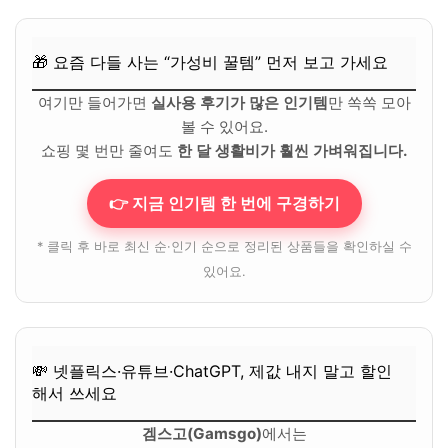
🎁 요즘 다들 사는 “가성비 꿀템” 먼저 보고 가세요
여기만 들어가면
실사용 후기가 많은 인기템
만 쏙쏙 모아
볼 수 있어요.
쇼핑 몇 번만 줄여도
한 달 생활비가 훨씬 가벼워집니다.
👉 지금 인기템 한 번에 구경하기
* 클릭 후 바로 최신 순·인기 순으로 정리된 상품들을 확인하실 수
있어요.
💸 넷플릭스·유튜브·ChatGPT, 제값 내지 말고 할인
해서 쓰세요
겜스고(Gamsgo)
에서는