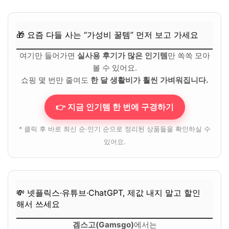
🎁 요즘 다들 사는 “가성비 꿀템” 먼저 보고 가세요
여기만 들어가면
실사용 후기가 많은 인기템
만 쏙쏙 모아
볼 수 있어요.
쇼핑 몇 번만 줄여도
한 달 생활비가 훨씬 가벼워집니다.
👉 지금 인기템 한 번에 구경하기
* 클릭 후 바로 최신 순·인기 순으로 정리된 상품들을 확인하실 수
있어요.
💸 넷플릭스·유튜브·ChatGPT, 제값 내지 말고 할인
해서 쓰세요
겜스고(Gamsgo)
에서는