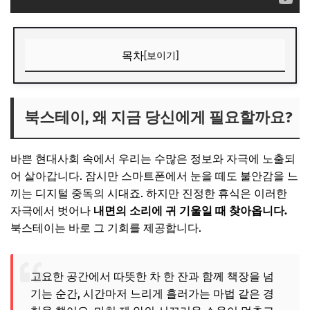
목차
[보이기]
북스테이, 왜 지금 당신에게 필요할까요?
🎁 요즘 다들 사는 “가성비 꿀템” 먼저 보고 가세요
북스테이, 왜 지금 당신에게 필요할까요?
💸 넷플릭스·유튜브·ChatGPT, 제값 내지 말고 할인해서 쓰세
요
바쁜 현대사회 속에서 우리는 수많은 정보와 자극에 노출되
1. 숲속의 비밀 서재, '고요의 숲 스테이'
어 살아갑니다. 잠시만 스마트폰에서 눈을 떼도 불안감을 느
끼는 디지털 중독의 시대죠. 하지만 진정한 휴식은 이러한
자연과 하나 되는 독서 공간
자극에서 벗어나
내면의 소리에 귀 기울일 때 찾아옵니다.
🎁 요즘 다들 사는 “가성비 꿀템” 먼저 보고 가세요
북스테이는 바로 그 기회를 제공합니다.
💸 넷플릭스·유튜브·ChatGPT, 제값 내지 말고 할인해서 쓰세
요
고요한 공간에서 따뜻한 차 한 잔과 함께 책장을 넘
2. 파도 소리가 들려오는 작은 서점, '바다 그림책 숙소'
기는 순간, 시간마저 느리게 흘러가는 마법 같은 경
바다를 품은 그림책 세상