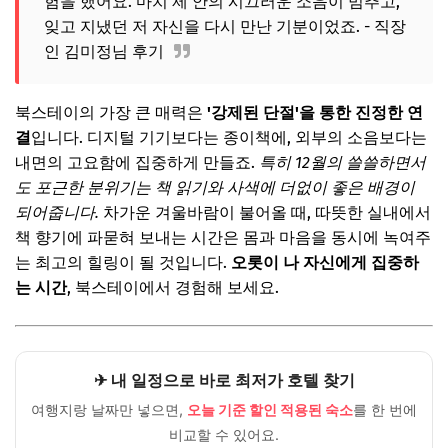
험을 했어요. 마치 제 안의 시끄러운 소음이 멈추고,
잊고 지냈던 저 자신을 다시 만난 기분이었죠. - 직장
🎁 요즘 다들 사는 “가성비 꿀템” 먼저 보고 가세요
인 김미정님 후기
💸 넷플릭스·유튜브·ChatGPT, 제값 내지 말고 할인해서 쓰세
요
북스테이의 가장 큰 매력은
'강제된 단절'을 통한 진정한 연
3. 시간마저 멈춘 듯한 고즈넉한 한옥, '달빛 책방'
결
입니다. 디지털 기기보다는 종이책에, 외부의 소음보다는
밤을 밝히는 달빛 아래 독서
내면의 고요함에 집중하게 만들죠.
특히 12월의 쓸쓸하면서
🎁 요즘 다들 사는 “가성비 꿀템” 먼저 보고 가세요
도 포근한 분위기는 책 읽기와 사색에 더없이 좋은 배경이
되어줍니다.
차가운 겨울바람이 불어올 때, 따뜻한 실내에서
💸 넷플릭스·유튜브·ChatGPT, 제값 내지 말고 할인해서 쓰세
요
책 향기에 파묻혀 보내는 시간은 몸과 마음을 동시에 녹여주
는 최고의 힐링이 될 것입니다.
오롯이 나 자신에게 집중하
4. 아늑함이 가득한 도심 속 아지트, '책과 커피 한 잔'
는 시간
, 북스테이에서 경험해 보세요.
바쁜 일상 속의 작은 여유
🎁 요즘 다들 사는 “가성비 꿀템” 먼저 보고 가세요
💸 넷플릭스·유튜브·ChatGPT, 제값 내지 말고 할인해서 쓰세
✈ 내 일정으로 바로 최저가 호텔 찾기
요
여행지랑 날짜만 넣으면,
오늘 기준 할인 적용된 숙소
를 한 번에
5. 예술적 영감이 피어나는 곳, '갤러리 북 하우스'
비교할 수 있어요.