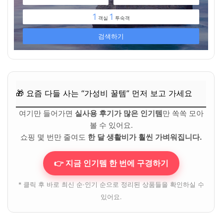
Q. 12월이라 추울 텐데, 교통은 괜찮을까요?
🎁 요즘 다들 사는 “가성비 꿀템” 먼저 보고 가세요
💸 넷플릭스·유튜브·ChatGPT, 제값 내지 말고 할인해서 쓰세
요
12월, 당신의 이야기가 시작될 북스테이
🎁 요즘 다들 사는 “가성비 꿀템” 먼저 보고 가세요
🎁 요즘 다들 사는 “가성비 꿀템” 먼저 보고 가세요
💸 넷플릭스·유튜브·ChatGPT, 제값 내지 말고 할인해서 쓰세
요
여기만 들어가면
실사용 후기가 많은 인기템
만 쏙쏙 모아
볼 수 있어요.
쇼핑 몇 번만 줄여도
한 달 생활비가 훨씬 가벼워집니다.
👉 지금 인기템 한 번에 구경하기
* 클릭 후 바로 최신 순·인기 순으로 정리된 상품들을 확인하실 수
있어요.