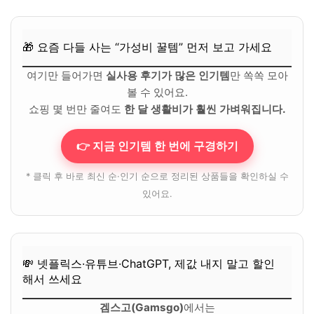
🎁 요즘 다들 사는 “가성비 꿀템” 먼저 보고 가세요
여기만 들어가면
실사용 후기가 많은 인기템
만 쏙쏙 모아
볼 수 있어요.
쇼핑 몇 번만 줄여도
한 달 생활비가 훨씬 가벼워집니다.
👉 지금 인기템 한 번에 구경하기
* 클릭 후 바로 최신 순·인기 순으로 정리된 상품들을 확인하실 수
있어요.
💸 넷플릭스·유튜브·ChatGPT, 제값 내지 말고 할인
해서 쓰세요
겜스고(Gamsgo)
에서는