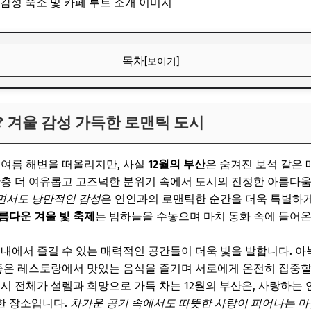
목차
[보이기]
? 겨울 감성 가득한 로맨틱 도시
? 겨울 감성 가득한 로맨틱 도시
“가성비 꿀템” 먼저 보고 가세요
ChatGPT, 제값 내지 말고 할인해서 쓰세요
 여름 해변을 떠올리지만, 사실
12월의 부산
은 숨겨진 보석 같은 
성 숙소 선정 가이드 및 추천
한층 더 여유롭고 고즈넉한 분위기 속에서 도시의 진정한 아름다움
면서도 낭만적인 감성
은 연인과의 로맨틱한 순간을 더욱 특별하게
“가성비 꿀템” 먼저 보고 가세요
름다운 겨울 빛 축제
는 밤하늘을 수놓으며 마치 동화 속에 들어
ChatGPT, 제값 내지 말고 할인해서 쓰세요
실내에서 즐길 수 있는 매력적인 공간들이 더욱 빛을 발합니다. 아
성 가득, 놓칠 수 없는 카페 루트
 좋은 레스토랑에서 맛있는 음식을 즐기며 서로에게 온전히 집중할
“가성비 꿀템” 먼저 보고 가세요
도시 전체가 설렘과 희망으로 가득 차는 12월의 부산은, 사랑하는
한 장소입니다.
차가운 공기 속에서도 따뜻한 사랑이 피어나는 마