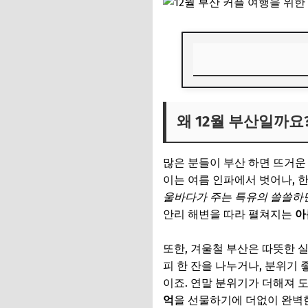
왜 12월 부산일까요
왜 12월 부산일까요
🎁 요즘 다들 사는 
💸 넷플릭스·유튜브·
많은 분들이 부산 하면 뜨거운
우리만의 아지트, 감
이는 여름 인파에서 벗어나, 
울바다가 주는 특유의 쓸쓸하
🎁 요즘 다들 사는 
안리 해변을 따라 펼쳐지는
아
💸 넷플릭스·유튜브·
또한, 겨울철 부산은 따뜻한 
발길 닿는 곳마다 감
피 한 잔을 나누거나, 분위기
🎁 요즘 다들 사는 
이죠. 연말 분위기가 더해져 
억
을 선물하기에 더없이 완벽