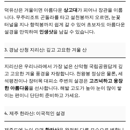
덕유산은 겨울이면 아름다운
상고대
가 피어나 장관을 이룹
니다. 무주리조트 곤돌라를 타고 설천봉까지 오르면, 눈꽃
터널을 지나 향적봉까지 쉽게 갈 수 있어 초보자도 아름다운
설경을 만끽하며
인생샷
을 남길 수 있습니다.
3. 경남 산청 지리산: 깊고 고요한 겨울 산
지리산은 우리나라에서 가장 넓은 산악형 국립공원답게 깊
고 고요한 겨울 풍경을 자랑합니다. 천왕봉 정상은 물론, 세
석평전이나 장터목 대피소 주변의 설경은
고즈넉하고 웅장
한 아름다움
을 선사합니다. 해발 고도가 높아 눈이 많이 쌓
이는 편이니 단단히 준비하고 가세요.
4. 제주 한라산: 이국적인 설경
제주도에 눈이 오면
한라산
은 완전히 다른 모습으로 변합니