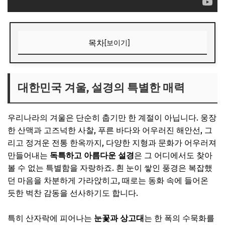
목차
[보이기]
대한민국 겨울, 설경의 특별한 매력
🎁 요즘 다들 사는 “가성비 꿀템” 먼저 보고 가세요
대한민국 겨울, 설경의 특별한 매력
💸 넷플릭스·유튜브·ChatGPT, 제값 내지 말고 할인해서 쓰세
요
우리나라의 겨울은 단순히 춥기만 한 계절이 아닙니다. 웅장
인생샷을 위한 필수 준비물과 마음가짐
한 산맥과 고즈넉한 사찰, 푸른 바다와 어우러진 해안선, 그
리고 정겨운 전통 한옥까지, 다양한 지형과 문화가 어우러져
🎁 요즘 다들 사는 “가성비 꿀템” 먼저 보고 가세요
만들어내는
독특하고 아름다운 설경
은 그 어디에서도 찾아
💸 넷플릭스·유튜브·ChatGPT, 제값 내지 말고 할인해서 쓰세
볼 수 없는 특별함을 자랑하죠. 흰 눈이 쌓인 풍경은 복잡했
요
던 마음을 차분하게 가라앉히고, 때로는 동화 속에 들어온
놓치지 말아야 할 국내 설경 사진명소 10선
듯한 벅찬 감동을 선사하기도 합니다.
1. 강원도 설악산: 웅장함과 신비로움의 대명사
특히 산자락에 피어나는
눈꽃과 상고대
는 한 폭의 수묵화를
2. 전북 무주 덕유산: 상고대의 절정