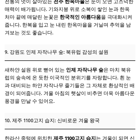
전통의 멋이 살아있는
전주 한옥마을
은 눈이 오면 고즈넉한
매력이 배가됩니다. 기와지붕 위로 소복이 쌓인 눈과 한옥
처마 끝에 매달린 눈꽃은
한국적인 아름다움
을 극대화시켜
줍니다. 한복을 입고 눈 내린 한옥마을을 거닐며 추억을 남
겨보는 것도 좋습니다.
9. 강원도 인제 자작나무 숲: 북유럽 감성의 설원
새하얀 설원 위로 뻗어 있는
인제 자작나무 숲
은 마치 북유
럽의 숲속에 온 듯한 이국적인 분위기를 자랑합니다. 흰 눈
과 대비되는 하얀 자작나무 줄기들은 그 자체로 환상적인 배
경이 되어줍니다. 겨울 아침의 햇살이 비추면 더욱 아름다운
풍경을 만날 수 있어요.
10. 제주 1100고지 습지: 신비로운 겨울 왕국
한라산 중턱에 위치한
제주 1100고지 습지
는 겨울이 되면 신