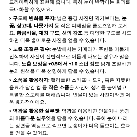
드라마틱하게 표현해 줍니다. 특히 눈이 반짝이는 효과를
극대화할 수 있어요.
구도에 변화를 주자:
넓은 풍경 사진만 찍기보다는,
눈
꽃, 상고대, 나뭇가지
등 작은 디테일을 클로즈업해 보세
요.
황금비율, 대칭 구도, 선의 강조
등 다양한 구도를 시도
하면 더욱 흥미로운 사진을 얻을 수 있습니다.
노출 조절은 필수:
눈밭에서는 카메라가 주변을 어둡게
인식하여 사진이 전반적으로 어둡게 나오는 경우가 많습
니다.
노출 보정을 +0.5에서 +1.0 스탑 정도
밝게 조절하면
눈의 흰색을 더욱 선명하게 담을 수 있습니다.
소품을 활용하자:
컬러풀한 스카프나 모자, 혹은 따뜻한
음료가 담긴 컵 등
작은 소품
은 사진에 생기를 불어넣고
특별한 스토리를 더해줍니다. 인물이 있는 사진이라면 더
욱 효과적이에요.
역광을 활용한 실루엣:
역광을 이용하면 인물이나 풍경
의
아름다운 실루엣
을 담을 수 있습니다. 특히 눈이 내리
는 장면을 역광으로 찍으면 눈송이가 더욱 돋보이는 효과
를 얻을 수 있어요.