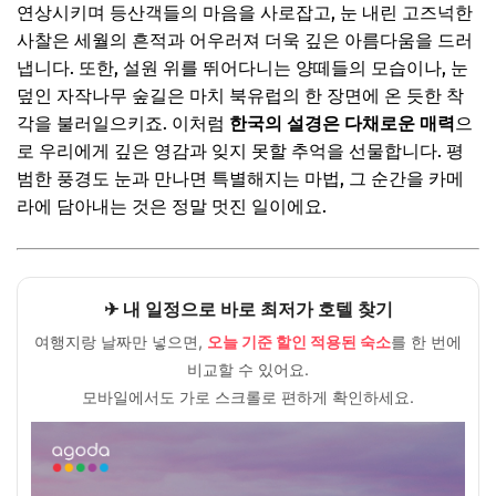
연상시키며 등산객들의 마음을 사로잡고, 눈 내린 고즈넉한
3. 경남 산청 지리산: 깊고 고요한 겨울 산
사찰은 세월의 흔적과 어우러져 더욱 깊은 아름다움을 드러
냅니다. 또한, 설원 위를 뛰어다니는 양떼들의 모습이나, 눈
4. 제주 한라산: 이국적인 설경
덮인 자작나무 숲길은 마치 북유럽의 한 장면에 온 듯한 착
5. 평창 대관령 양떼목장: 동화 속 설원
각을 불러일으키죠. 이처럼
한국의 설경은 다채로운 매력
으
6. 전남 담양 메타세콰이어길: 몽환적인 설국
로 우리에게 깊은 영감과 잊지 못할 추억을 선물합니다. 평
범한 풍경도 눈과 만나면 특별해지는 마법, 그 순간을 카메
7. 경북 경주 불국사/석굴암: 고즈넉한 사찰 설경
라에 담아내는 것은 정말 멋진 일이에요.
8. 전북 전주 한옥마을: 전통미와 어우러진 눈꽃
9. 강원도 인제 자작나무 숲: 북유럽 감성의 설원
10. 제주 1100고지 습지: 신비로운 겨울 왕국
✈ 내 일정으로 바로 최저가 호텔 찾기
🎁 요즘 다들 사는 “가성비 꿀템” 먼저 보고 가세요
여행지랑 날짜만 넣으면,
오늘 기준 할인 적용된 숙소
를 한 번에
비교할 수 있어요.
💸 넷플릭스·유튜브·ChatGPT, 제값 내지 말고 할인해서 쓰세
요
모바일에서도 가로 스크롤로 편하게 확인하세요.
인생샷을 위한 설경 촬영 꿀팁 대방출!
🎁 요즘 다들 사는 “가성비 꿀템” 먼저 보고 가세요