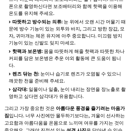
폰으로 촬영하신다면 보조배터리와 함께 핫팩을 이용해
온도를 유지해 주세요.
따뜻하고 방수되는 의류:
눈 위에서 오랜 시간 머물기 때
문에 방수 기능이 있는 외투와 바지, 그리고 방한 장갑, 모
자, 귀마개는 체온 유지에 아주 중요합니다. 미끄럼 방지
기능이 있는 신발도 잊지 마세요.
핫팩과 보온병:
몸을 따뜻하게 해줄 핫팩과 따뜻한 차나
커피를 담은 보온병은 추운 야외 활동에 큰 도움이 됩니
다.
렌즈 닦는 천:
눈이나 습기로 렌즈가 오염될 수 있으니
깨끗한 천을 준비해 주세요.
삼각대:
일몰이나 일출, 눈이 내리는 장면을 장노출로 촬
영하고 싶다면 삼각대가 유용합니다.
그리고 가장 중요한 것은
아름다운 풍경을 즐기려는 마음가
짐
입니다. 너무 사진에만 몰두하기보다는, 겨울이 선사하는
고요함과 아름다움을 온몸으로 느끼며 여유를 가지는 것이
중요해요. 그래야 진정성 있는
설경 사진
을 담아낼 수 있습