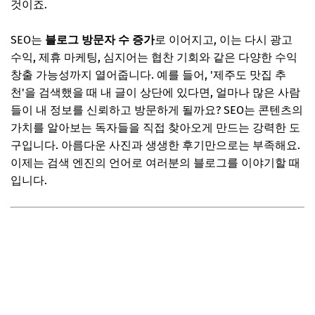
추가할인 코드 WRVE6
것이죠.
단순히 체크리스트를 넘어: 전략적 접근
SEO는
블로그 방문자 수 증가
로 이어지고, 이는 다시 광고
1. 독자 중심의 고품질 콘텐츠:
수익, 제휴 마케팅, 심지어는 협찬 기회와 같은 다양한 수익
창출 가능성까지 열어줍니다. 예를 들어, '제주도 맛집 추
2. 꾸준함이 정답:
천'을 검색했을 때 내 글이 상단에 있다면, 얼마나 많은 사람
3. 사용자 경험(UX) 개선:
들이 내 정보를 신뢰하고 방문하게 될까요? SEO는 콘텐츠의
📌 지금 뜨는 꿀정보! 놓치지 마세요
가치를 알아보는 독자들을 직접 찾아오게 만드는 강력한 도
구입니다. 아름다운 사진과 생생한 후기만으로는 부족해요.
추가할인 코드 WRVE6
이제는 검색 엔진의 언어로 여러분의 블로그를 이야기할 때
자주 묻는 질문
입니다.
Q. SEO, 너무 어려워요. 초보자도 할 수 있을까요?
Q. SEO를 적용하면 바로 효과를 볼 수 있나요?
Q. 다른 여행 블로그와 차별화하는 방법은 무엇일까요?
📌 지금 뜨는 꿀정보! 놓치지 마세요
추가할인 코드 WRVE6
이제 당신의 여행기가 세상의 빛을 볼 시간!