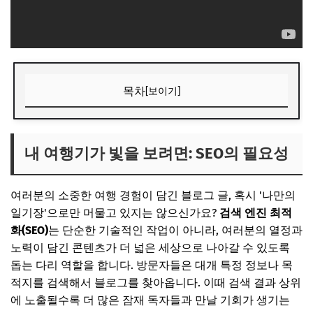
목차
[보이기]
내 여행기가 빛을 보려면: SEO의 필요성
📌 지금 뜨는 꿀정보! 놓치지 마세요
내 여행기가 빛을 보려면: SEO의 필요성
추가할인 코드 WRVE6
여러분의 소중한 여행 경험이 담긴 블로그 글, 혹시 '나만의
방문자 폭증의 시작! 핵심 SEO 체크리스트
일기장'으로만 머물고 있지는 않으신가요?
검색 엔진 최적
1. 콘텐츠 기획 단계
화(SEO)
는 단순한 기술적인 작업이 아니라, 여러분의 열정과
2. 글쓰기 및 발행 단계
노력이 담긴 콘텐츠가 더 넓은 세상으로 나아갈 수 있도록
돕는 다리 역할을 합니다. 방문자들은 대개 특정 정보나 목
3. 발행 후 관리 단계
적지를 검색해서 블로그를 찾아옵니다. 이때 검색 결과 상위
📌 지금 뜨는 꿀정보! 놓치지 마세요
에 노출될수록 더 많은 잠재 독자들과 만날 기회가 생기는