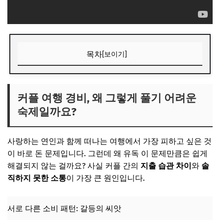
목차
[보이기]
커플 여행 경비, 왜 그렇게 풀기 어려운 숙제일까요?
서로 다른 소비 패턴: 갈등의 씨앗
커플 여행 경비, 왜 그렇게 풀기 어려운
숙제일까요?
📌 지금 뜨는 꿀정보! 놓치지 마세요
추가할인 코드 WRVE6
사랑하는 연인과 함께 떠나는 여행에서 가장 피하고 싶은 것
성공적인 커플 여행의 시작, '사전 합의'가 핵심!
이 바로 돈 문제입니다. 그런데 왜 유독 이 문제만큼은 쉽게
여행 전, 이것만은 꼭 이야기하세요!
해결되지 않는 걸까요? 사실 커플 간의
지출 습관 차이
와
솔
직하지 못한 소통
이 가장 큰 원인입니다.
📌 지금 뜨는 꿀정보! 놓치지 마세요
추가할인 코드 WRVE6
서로 다른 소비 패턴: 갈등의 씨앗
똑똑한 커플을 위한 여행 경비 관리법 총정리