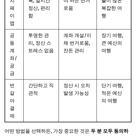
치
록, 실시간
야 하는 번거
출이 많은
페
정산, 편리
로움
복잡한 여
이
함
행
앱
공
투명한 관
계좌 개설/이
장기 여행,
동
리, 정산 스
체 번거로움,
큰 예산의
계
트레스 없음
잔돈 관리
여행
좌/
공
금
번
간단하고 직
정산 시 오차
단기 여행,
갈
관적
발생 가능성
적은 예산
아
의 여행
결
제
어떤 방법을 선택하든, 가장 중요한 것은
두 분 모두 동의하