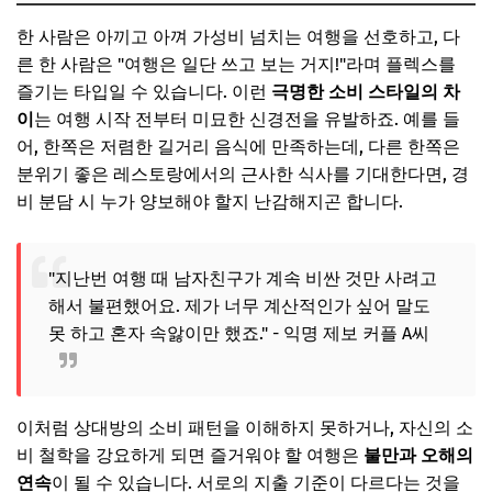
1. 실시간 정산의 강자: 더치페이 앱 활용
한 사람은 아끼고 아껴 가성비 넘치는 여행을 선호하고, 다
2. 번거로움 ZERO: 공동 계좌 또는 공금 사용
른 한 사람은 "여행은 일단 쓰고 보는 거지!"라며 플렉스를
즐기는 타입일 수 있습니다. 이런
극명한 소비 스타일의 차
3. 번갈아 결제: 단순하지만 효과적인 방법
이
는 여행 시작 전부터 미묘한 신경전을 유발하죠. 예를 들
경비 관리 방법 비교표
어, 한쪽은 저렴한 길거리 음식에 만족하는데, 다른 한쪽은
📌 지금 뜨는 꿀정보! 놓치지 마세요
분위기 좋은 레스토랑에서의 근사한 식사를 기대한다면, 경
비 분담 시 누가 양보해야 할지 난감해지곤 합니다.
추가할인 코드 WRVE6
우리 커플에 딱 맞는 경비 정리법, 이것만 기억하세요!
"지난번 여행 때 남자친구가 계속 비싼 것만 사려고
단기 여행(1~3일) & 예산이 비교적 적다면: '번갈아 결제'와
'간편 정산 앱'
해서 불편했어요. 제가 너무 계산적인가 싶어 말도
못 하고 혼자 속앓이만 했죠." - 익명 제보 커플 A씨
장기 여행(4일 이상) & 예산 규모가 크다면: '공동 계좌' 또는
'전용 앱'으로 체계적인 관리
선물이나 개인 쇼핑은 어떻게 할까요?
이처럼 상대방의 소비 패턴을 이해하지 못하거나, 자신의 소
📌 지금 뜨는 꿀정보! 놓치지 마세요
비 철학을 강요하게 되면 즐거워야 할 여행은
불만과 오해의
추가할인 코드 WRVE6
연속
이 될 수 있습니다. 서로의 지출 기준이 다르다는 것을