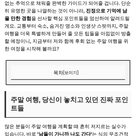
없는 추억으로 채워줄 완벽한 가이드가 되어줄 겁니다. 단순
히 유명한 곳을 나열하는 것이 아니라,
진정으로 기억에 남
을 만한 경험
을 선사할 핵심 포인트들을 엄선하여 알려드릴
게요. 교통부터 숙소, 숨겨진 명소와 인생샷 스팟까지, 주말
여행을 더욱 특별하게 만들어 줄 모든 팁들을 아낌없이 방출
할 예정이니, 지금부터 저와 함께 후회 없는 주말 여행을 위
한 여정을 시작해 볼까요?
목차
[보이기]
주말 여행, 당신이 놓치고 있던 진짜 포인트들
📌 지금 뜨는 꿀정보! 놓치지 마세요
주말 여행, 당신이 놓치고 있던 진짜 포인
트들
추가할인 코드 WRVE6
성공적인 주말 여행을 위한 실전 준비 꿀팁!
많은 분들이 주말 여행을 계획할 때 흔히 저지르는 실수가
1. 교통편, 스마트하게 선택하기
있습니다. 바로
'남들이 가니까 나도 간다'
는 식의 무조건적