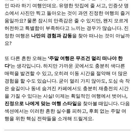
2. 숙소, 단순히 잠만 자는 곳이 아니에요!
인 따라 하기 여행인데요. 유명한 맛집에 줄 서고, 인증샷 명
소에서 사진만 찍고 돌아오는 것이 과연 진정한 여행의 즐거
📌 지금 뜨는 꿀정보! 놓치지 마세요
움일까요? 물론 잠시의 만족감은 줄 수 있지만, 왠지 모르게
추가할인 코드 WRVE6
허전하고 특별함이 부족하다고 느끼는 경우가 많습니다. 진
남들 다 가는 곳 말고, 나만의 '숨겨진 보석' 찾는 비법
정한 여행은
나만의 경험과 감동
을 찾아 떠나는 것이 아닐까
요?
📌 지금 뜨는 꿀정보! 놓치지 마세요
추가할인 코드 WRVE6
또 다른 흔한 오해는
'주말 여행은 무조건 멀리 떠나야 한
인생샷은 덤! 잊지 못할 추억을 만드는 특별한 순간들
다'
는 생각입니다. 하지만 가까운 곳에서도 충분히 색다른
매력을 발견할 수 있고, 오히려 이동 시간을 절약해 더 많은
1. 자연광을 활용한 마법
경험을 할 수도 있습니다. 굳이 멀리 가지 않아도, 도심 속 작
2. 스토리가 담긴 소품 활용
은 숲길이나 동네 숨겨진 카페에서도 충분히 재충전의 시간
3. 여유를 가지고 순간을 즐기기
을 가질 수 있다는 사실! 이제는 획일적인 여행에서 벗어나,
진정으로 나에게 맞는 여행 스타일
을 찾아볼 때입니다. 다음
📌 지금 뜨는 꿀정보! 놓치지 마세요
섹션에서는 이러한 흔한 실수를 피하고, 후회 없는 주말 여
추가할인 코드 WRVE6
행을 위한 핵심 전략들을 소개해 드릴게요.
자주 묻는 질문