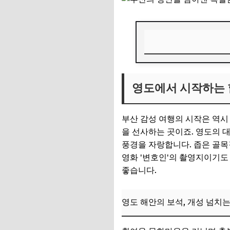
영도에서 시작하는 힐
영도에서 시작하는 힐
영도 해안의 보석, 
📌 지금 뜨는 꿀정
부산 감성 여행의 시작은 역
추가할인 코드 WRVE
을 선사하는 곳이죠. 영도의 
풍경을 자랑합니다. 좁은 골목
황홀한 부산의 밤: 
영화 '변호인'의 촬영지이기도
마린시티와 더베이10
좋습니다.
📌 지금 뜨는 꿀정
영도 해안의 보석, 개성 넘치
추가할인 코드 WRVE
놓칠 수 없는 부산의