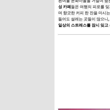
흰여울 문화마을을 거닐며 충분
성 카페
들은 여행의 피로를 잊
현지인만 아는 감성
며 향긋한 커피 한 잔을 마시
📌 지금 뜨는 꿀정
들어도 설레는 곳들이 많으니,
일상의 스트레스를 잠시 잊고 
추가할인 코드 WRVE
자주 묻는 질문
Q. 부산 여행에 가
Q. 부산 시내 교통
Q. 추천해주신 코스
📌 지금 뜨는 꿀정
추가할인 코드 WRVE
완벽한 부산 감성 여
나만의 감성을 더하