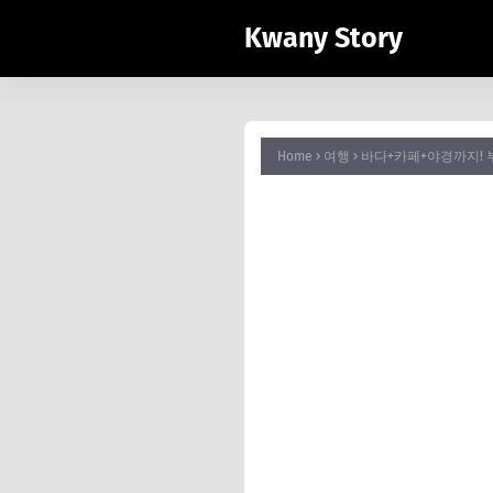
Kwany Story
Home
여행
바다+카페+야경까지! 