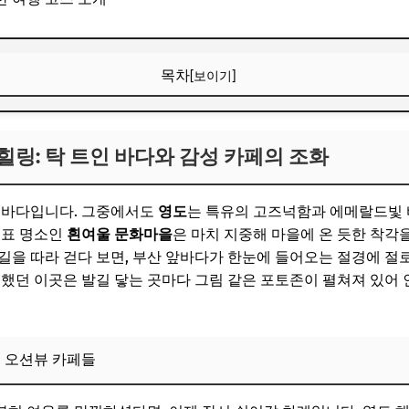
목차
[보이기]
링: 탁 트인 바다와 감성 카페의 조화
링: 탁 트인 바다와 감성 카페의 조화
개성 넘치는 오션뷰 카페들
보! 놓치지 마세요
시 바다입니다. 그중에서도
영도
는 특유의 고즈넉함과 에메랄드빛 
6
대표 명소인
흰여울 문화마을
은 마치 지중해 마을에 온 듯한 착
길을 따라 걷다 보면, 부산 앞바다가 한눈에 들어오는 절경에 절로
반짝이는 야경 속으로
 했던 이곳은 발길 닿는 곳마다 그림 같은 포토존이 펼쳐져 있어
1, 그리고 황령산 봉수대의 파노라마 야경
보! 놓치지 마세요
는 오션뷰 카페들
6
 맛과 숨겨진 감성 스팟