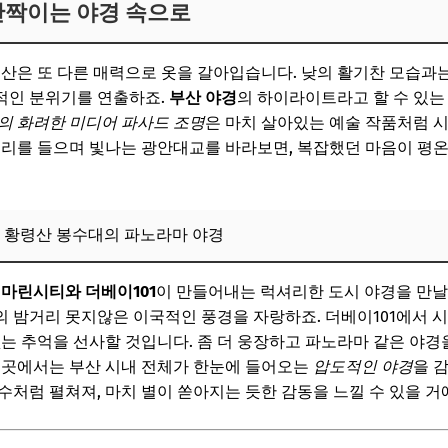
반짝이는 야경 속으로
부산은 또 다른 매력으로 옷을 갈아입습니다. 낮의 활기찬 모습과는
적인 분위기를 연출하죠.
부산 야경
의 하이라이트라고 할 수 있
의 화려한 미디어 파사드 조명
은 마치 살아있는 예술 작품처럼 
소리를 들으며 빛나는 광안대교를 바라보면, 복잡했던 마음이 평
고 황령산 봉수대의 파노라마 야경
,
마린시티와 더베이101
이 만들어내는 럭셔리한 도시 야경을 만날 
 밤거리 못지않은 이국적인 풍경을 자랑하죠. 더베이101에서 시
없는 추억을 선사할 것입니다. 좀 더 웅장하고 파노라마 같은 야경
이곳에서는 부산 시내 전체가 한눈에 들어오는
압도적인 야경
을 
수처럼 펼쳐져, 마치 별이 쏟아지는 듯한 감동을 느낄 수 있을 거