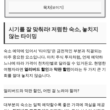
목차
[보이기]
시기를 잘 맞춰라! 저렴한 숙소, 놓치지 않는 타이밍
얼리버드와 막판 할인, 어떤 걸 노려야 할까?
시기를 잘 맞춰라! 저렴한 숙소, 놓치지
않는 타이밍
📌 지금 뜨는 꿀정보! 놓치지 마세요
추가할인 코드 WRVE6
숙소 예약에 있어서 '타이밍'은 금전적인 부분과 직결되는
한 우물만 파면 손해! 다양한 숙소 예약 플랫폼 활용법
아주 중요한 요소입니다. 마치 주식 투자처럼, 언제 예약하
비교는 필수! 국내외 숙소 예약 사이트 A to Z
느냐에 따라 가격이 천차만별로 달라질 수 있거든요. 현명한
여행자라면
얼리버드 할인
과
막판 할인
이라는 두 가지 큰 기
📌 지금 뜨는 꿀정보! 놓치지 마세요
회를 절대 놓치지 않습니다.
추가할인 코드 WRVE6
똑똑한 여행자의 숙소 유형별 전략: 나에게 맞는 가성비는?
얼리버드와 막판 할인, 어떤 걸 노려야 할까?
호텔, 호스텔, 게스트하우스, 에어비앤비… 무엇을 고를까?
📌 지금 뜨는 꿀정보! 놓치지 마세요
대부분의 숙소는 일찍 예약할수록 좋은 가격에 객실을 제공