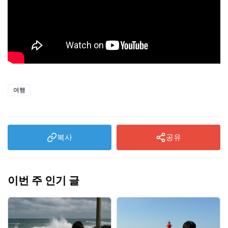
여행
복사
공유
이번 주 인기 글