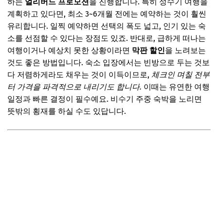
하는
얼리버드 프로모션
을 진행합니다. 특히 성수기 여행을
추가할인 코드 WRVE6
계획하고 있다면, 최소 3~6개월 전에는 예약하는 것이 훨씬
놓치면 후회! 숨겨진 비용까지 꼼꼼히 따져보는 지혜
유리합니다. 일찍 예약하면 선택의 폭도 넓고, 인기 있는 숙
세금, 수수료, 보증금… 예약 전 확인 필수!
소를 선점할 수 있다는 장점도 있죠. 반대로, 급하게 떠나는
여행이거나 예상치 못한 상황이라면
막판 할인
을 노려보는
📌 지금 뜨는 꿀정보! 놓치지 마세요
것도 좋은 방법입니다. 숙소 입장에서는 빈방으로 두는 것보
추가할인 코드 WRVE6
다 저렴하게라도 채우는 것이 이득이므로,
체크인 며칠 전부
자주 묻는 질문
터 가격을 파격적으로 내리기도 합니다.
이때는 유연한 여행
일정과 빠른 결정이 필수예요. 비수기 주중 숙박을 노리면
Q. 저예산 숙소, 정말 안전한가요?
뜻밖의 횡재를 하실 수도 있답니다.
Q. 예약은 언제 하는 게 가장 좋은가요?
Q. 혼자 여행하는데 어떤 숙소가 좋나요?
📌 지금 뜨는 꿀정보! 놓치지 마세요
추가할인 코드 WRVE6
현명한 여행을 위한 마지막 조언
📌 지금 뜨는 꿀정보! 놓치지 마세요
추가할인 코드 WRVE6