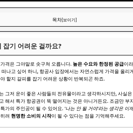
목차
[보이기]
게 잡기 어려운 걸까요?
게 잡기 어려운 걸까요?
보! 놓치지 마세요
6
 가격은 그야말로 솟구쳐 오릅니다.
높은 수요와 한정된 공급
이라
걸음: '유연한 일정'의 마법
을 떠나고 싶어 하니, 항공사 입장에서는 자연스럽게 가격을 올리게
해야 할지 갈피를 잡기 어려운 상황이 반복되곤 하죠.
뒤 활용법
가는 그저 운이 좋은 사람들의 전유물이라고 생각하시지만, 사실
고 해서 특가 항공권이 뚝 떨어지는 것은 아니거든요. 조금만 부지
보! 놓치지 마세요
 특가의 주인공이 될 수 있어요.
'나는 안 될 거야'라는 생각은 이제
6
오히려
현명한 소비의 시작
이 될 수 있다는 점을 기억해주세요.
드 vs. 막차 특가 전략