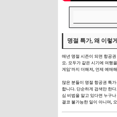
명절 특가, 왜 이렇
명절 특가, 왜 이렇
📌 지금 뜨는 꿀정
추가할인 코드 WRVE
매년 명절 시즌이 되면 항공권
특가 항공권 잡는 첫
요. 모두가 같은 시기에 여행
게임'까지 더해져, 언제 예매
주말-평일, 연휴 앞
특정 요일 피하기
많은 분들이 명절 항공권 특
합니다. 단순하게 검색만 한다
📌 지금 뜨는 꿀정
심 비법을 알고 있다면 누구나
추가할인 코드 WRVE
결코 불가능한 일이 아니며, 
타이밍이 전부! 얼리버