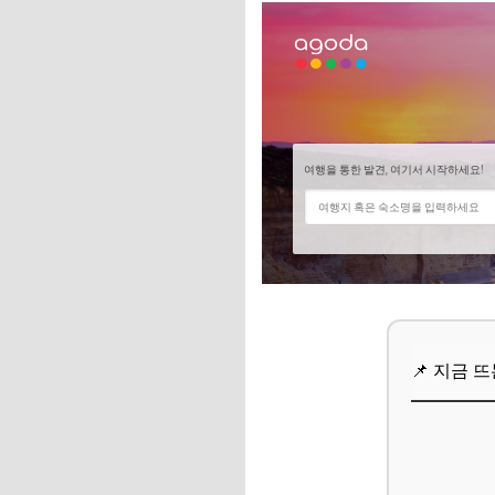
얼리버드: 미리미리
막차 특가: 담대한 
📌 지금 뜨는 꿀정
추가할인 코드 WRVE
숨겨진 보석 찾기: 
LCC, 무시할 수 없
경유편, 시간을 투
📌 지금 뜨는 꿀정
추가할인 코드 WRVE
📌 지금 
스마트 검색의 달인!
스카이스캐너, 구글