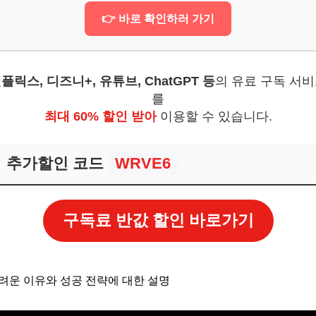
비서 만들기
👉 바로 확인하러 가기
보! 놓치지 마세요
6
플릭스, 디즈니+, 유튜브, ChatGPT 등
의 유료 구독 서
항공사 공식 프로모션 & 카드 할인
를
 주시해야 합니다
최대 60% 할인 받아
이용할 수 있습니다.
놓치면 아쉬워요
추가할인 코드
WRVE6
보! 놓치지 마세요
6
구독료 반값 할인 바로가기
언제부터 검색해야 가장 좋은가요?
교 사이트가 가장 정확한가요?
매 시 주의할 점이 있나요?