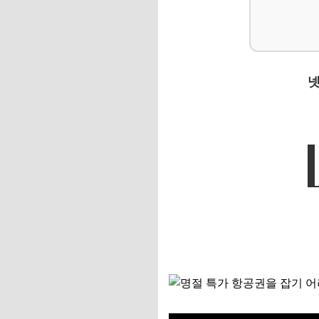
가격 알림, 나만의 
📌 지금 뜨는 꿀정
추가할인 코드 WRVE
넷
마지막 퍼즐 조각: 
공식 홈페이지는 늘
카드사 제휴 할인, 
📌 지금 뜨는 꿀정
추가할인 코드 WRVE
자주 묻는 질문
Q. 명절 항공권은 
Q. 어느 항공권 비
Q. 특가 항공권 구