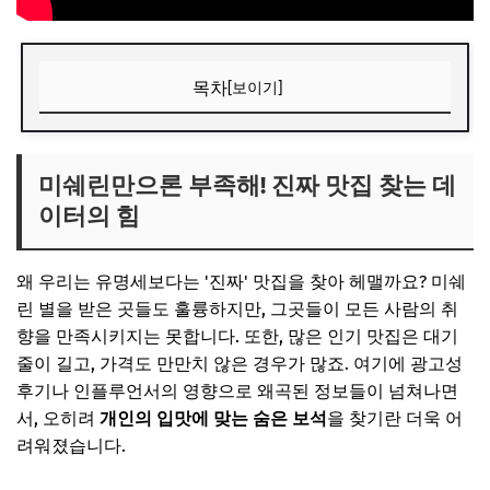
목차
[보이기]
미쉐린만으론 부족해! 진짜 맛집 찾는 데이터의 힘
📌 지금 뜨는 꿀정보! 놓치지 마세요
미쉐린만으론 부족해! 진짜 맛집 찾는 데
이터의 힘
추가할인 코드 WRVE6
첫 번째 비법: '숨겨진 보석'을 발굴하는 지역 커뮤니티 데이
터
왜 우리는 유명세보다는 '진짜' 맛집을 찾아 헤맬까요? 미쉐
린 별을 받은 곳들도 훌륭하지만, 그곳들이 모든 사람의 취
동네 사랑방에서 힌트를 얻으세요
향을 만족시키지는 못합니다. 또한, 많은 인기 맛집은 대기
인스타그램 지오태그와 숨은 해시태그 활용법
줄이 길고, 가격도 만만치 않은 경우가 많죠. 여기에 광고성
📌 지금 뜨는 꿀정보! 놓치지 마세요
후기나 인플루언서의 영향으로 왜곡된 정보들이 넘쳐나면
서, 오히려
개인의 입맛에 맞는 숨은 보석
을 찾기란 더욱 어
추가할인 코드 WRVE6
려워졌습니다.
두 번째 비법: '진짜배기'를 가려내는 리뷰 패턴 분석