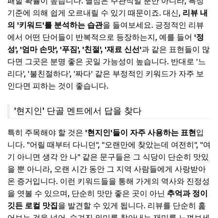
패할 확률이 높습니다. 별점은 주관적일 뿐만 아니라, 특정
기준에 의해 쉽게 오르내릴 수 있기 때문이죠. 대신,
리뷰 내
의 '키워드'를 분석하는 습관
을 들여보세요. 긍정적인 리뷰
에서 어떤 단어들이 반복적으로 등장하는지, 예를 들어
'정
성', '엄마 손맛', '푸짐', '친절', '재료 신선'
과 같은 표현들이 많
다면 그곳은 분명 좋은 곳일 가능성이 높습니다. 반대로 '느
리다', '불친절하다', '짜다' 같은 부정적인 키워드가 자주 보
인다면 피하는 것이 좋습니다.
'현지인' 단골 멘트에서 답을 찾다
특히 주목해야 할 것은
'현지인'들이 자주 사용하는 표현
입
니다. "어릴 때부터 다니던", "오랜만에 찾았는데 여전히", "여
기 아니면 생각 안 나" 같은 문구들은 그 식당이 단순히 맛있
을 뿐 아니라, 오랜 시간 동안 그 지역 사람들에게 사랑받아
온 증거입니다. 이런 키워드들을 통해 가게의 역사와 진정성
을 엿볼 수 있으며, 단순히 맛만 좋은 곳이 아닌
추억과 정이
깃든 로컬 맛집
을 발견할 수 있게 됩니다. 리뷰를 단순히 훑
어보는 것을 넘어, 숨겨진 의미를 찾아내는 재미를 느껴보세