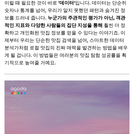
별점보다 중요한 '키워드'를 분석하세요
이럴 때 필요한 것이 바로
'데이터'
입니다. 데이터는 단순히
숫자나 통계를 넘어, 우리가 알지 못했던 패턴과 숨겨진 정
피크 타임 아닌데도 붐비는 곳을 주목하세요
보를 드러내 줍니다.
누군가의 주관적인 평가가 아닌, 객관
📌 지금 뜨는 꿀정보! 놓치지 마세요
적인 지표와 다양한 사람들의 집단 지성을 통해
훨씬 더 정
확하고 개인화된 맛집 정보를 얻을 수 있다는 이야기죠. 이
추가할인 코드 WRVE6
제부터 우리는 단순한 맛집 검색을 넘어, 스마트한 데이터
세 번째 비법: '나만의 맛집 지도'를 완성하는 개인화 데이터
분석가처럼 로컬 맛집의 진짜 매력을 발견하는 방법을 배우
나를 위한 맞춤 추천, AI를 활용해 보세요
게 될 겁니다. 이 방법들은 여러분의 맛집 탐험 성공률을 획
기적으로 높여줄 거예요.
숨겨진 로컬 정보, 뉴스 아카이브와 블로그에서 찾기
📌 지금 뜨는 꿀정보! 놓치지 마세요
추가할인 코드 WRVE6
자주 묻는 질문
Q. 데이터만 믿고 맛집을 찾아도 될까요?
Q. 이렇게 찾아다니면 너무 시간이 오래 걸리지 않을까요?
Q. 나만 알고 싶은 맛집인데 다른 사람에게 공유해야 하나
요?