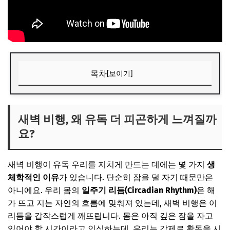
목차
[보이기]
새벽 비행, 왜 유독 더 피곤하게 느껴질까요?
📌 지금 뜨는 꿀정보! 놓치지 마세요
새벽 비행, 왜 유독 더 피곤하게 느껴질까
요?
추가할인 코드 WRVE6
피로 절반! 새벽 비행을 위한 6단계 수면 루틴
새벽 비행이 유독 우리를 지치게 만드는 데에는 몇 가지
생
1단계: 비행 전날 저녁 식사 조절 (가볍고 소화 잘 되는 음식
체학적인 이유
가 있습니다. 단순히 잠을 덜 자기 때문만은
으로)
아니에요. 우리 몸의
일주기 리듬(Circadian Rhythm)
은 해
2단계: 잠들기 전 스마트 기기 멀리하기
가 뜨고 지는 자연의 흐름에 맞춰져 있는데, 새벽 비행은 이
3단계: 따뜻한 샤워로 몸 이완시키기
리듬을 갑작스럽게 깨뜨립니다. 몸은 아직 깊은 잠을 자고
있어야 할 시간이라고 인식하는데, 우리는 강제로 활동을 시