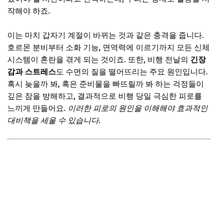
4단계: 침실 환경 최적화 (어둡고 조용하게)
작해야 하죠.
5단계: 평소보다 1~2시간 일찍 잠자리에 들기
6단계: 이륙 전 가벼운 스트레칭과 명상
이는 마치 갑자기 계절이 바뀌는 것과 같은 충격을 줍니다.
호르몬 분비부터 소화 기능, 면역력에 이르기까지 모든 신체
📌 지금 뜨는 꿀정보! 놓치지 마세요
시스템이 혼란을 겪게 되는 것이죠. 또한, 비행 전날의
긴장
추가할인 코드 WRVE6
감과 스트레스
도 수면의 질을 떨어뜨리는 주요 원인입니다.
혹시 늦을까 봐, 혹은 준비물을 빠뜨릴까 봐 하는 걱정들이
수면 루틴 효과를 극대화하는 추가 꿀팁!
깊은 잠을 방해하고, 결과적으로 비행 당일 극심한 피로를
충분한 수분 섭취로 몸 컨디션 유지하기
느끼게 만들어요.
이러한 피로의 원인을 이해해야 효과적인
카페인과 알코올 섭취 자제하기
대비책을 세울 수 있습니다.
여행 가방은 미리미리 싸두기
📌 지금 뜨는 꿀정보! 놓치지 마세요
추가할인 코드 WRVE6
자주 묻는 질문
Q. 비행 중 잠이 안 올 땐 어떻게 하나요?
Q. 이 루틴은 장거리 비행에도 적용되나요?