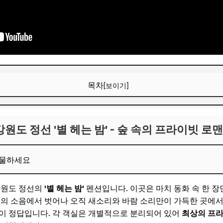
목차
[보이기]
강원도 정선 '별 헤는 밤' - 숲 속의 프라이빗 로맨스
강원도 정선 '별 헤는 밤' - 숲 속의 프라이빗 로
 휴식을 선물하세요
보! 놓치지 마세요
선물하세요
6
경주 '시간의 정원' - 고즈넉한 한옥의 아름다움
강원도 정선의
'별 헤는 밤'
펜션입니다. 이곳은 마치 동화 속 한 장
시의 소음에서 벗어나 오직 새소리와 바람 소리만이 가득한 곳에
 피어나는 사랑
이 정답입니다. 각 객실은 개별적으로 분리되어 있어
최상의 프