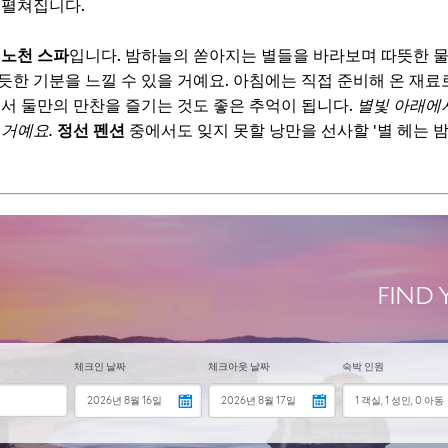
 펼쳐집니다.
보! 놓치지 마세요
6
 노천 스파
입니다. 밤하늘의 쏟아지는 별들을 바라보며 따뜻한 물에
듯한 기분을 느낄 수 있을 거예요. 아침에는 직접 준비해 온 재료
제주도 서귀포 '오션 뷰 테라스' - 파도 소리 들리는 오션 로드
에서 둘만의 만찬을 즐기는 것도 좋은 추억이 됩니다.
별빛 아래에서
듯한 로맨틱 오션뷰
 거예요.
정선 펜션
중에서도 잊지 못할 낭만을 선사할 '별 헤는 밤
보! 놓치지 마세요
6
가평 '시크릿 가든 풀빌라' - 둘만의 특별한 풀파티
간, 프라이빗 풀빌라
보! 놓치지 마세요
6
: 남해 '바람이 머무는 곳' - 이국적인 정취와 에메랄드빛 바다
의 아름다움