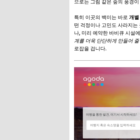
으로는 그림 같은 숲의 풍경이
📌 지금 뜨는 꿀정
추가할인 코드 WRVE
특히 이곳의 백미는 바로
개별
떤 걱정이나 고민도 사라지는 
세 번째 감성 펜션: 
나, 미리 예약한 바비큐 시설
제주 바다를 품은 
계를 더욱 단단하게 만들어 줄
로잡을 겁니다.
📌 지금 뜨는 꿀정
추가할인 코드 WRVE
네 번째 감성 펜션: 
우리만의 물놀이 공
📌 지금 뜨는 꿀정
추가할인 코드 WRVE
다섯 번째 감성 펜션
지중해를 닮은 남해