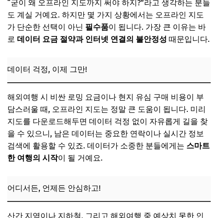
“굳이 왜 오프라인 지도까지 써야 하지?”라고 생각하는 분들
📌 지금 뜨는 꿀정보! 놓치지 마세요
도 계실 거예요. 하지만 몇 가지 상황에서는 오프라인 지도
추가할인 코드 WRVE6
가 단순한 선택이 아닌
필수품
이 됩니다. 가장 큰 이유는 바
오프라인 지도는 어떻게 작동할까요?
로
데이터 요금 절약과 인터넷 연결의 불안정성
때문입니다.
GPS는 항상 여러분의 편!
데이터 걱정, 이제 그만!
📌 지금 뜨는 꿀정보! 놓치지 마세요
추가할인 코드 WRVE6
해외여행 시 비싼 로밍 요금이나 현지 유심 구매 비용이 부
구글맵 없이 길 찾는 명품 앱 5선
담스러울 때, 오프라인 지도는 정말 큰 도움이 됩니다. 미리
1. MAPS.ME: 세계 각지의 상세 지도, 오프라인 내비게이션까
지도를 다운로드해두면 데이터 걱정 없이 자유롭게 길을 찾
지!
을 수 있으니, 남은 데이터는 중요한 연락이나 실시간 정보
검색에 활용할 수 있죠. 데이터가 소중한 분들에게는
📌 지금 뜨는 꿀정보! 놓치지 마세요
스마트
한 여행의 시작
이 될 거예요.
추가할인 코드 WRVE6
2. HERE WeGo: 대중교통 정보까지 아우르는 스마트한 선택!
어디서든, 언제든 안심하고!
📌 지금 뜨는 꿀정보! 놓치지 마세요
추가할인 코드 WRVE6
산간 지역이나 지하철, 그리고 해외여행 중 예상치 못한 인