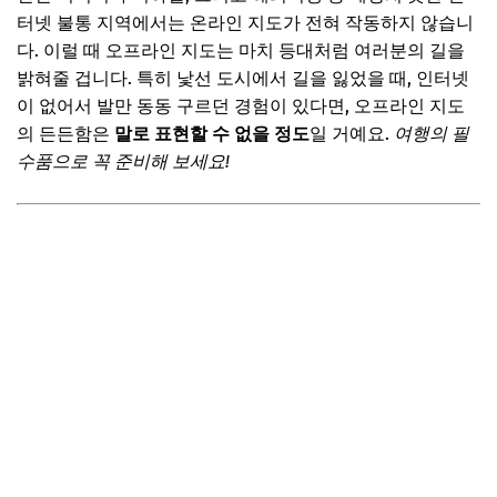
터넷 불통 지역에서는 온라인 지도가 전혀 작동하지 않습니
3. OsmAnd: 커스터마이징의 끝판왕, 나만의 지도를 만들자!
다. 이럴 때 오프라인 지도는 마치 등대처럼 여러분의 길을
📌 지금 뜨는 꿀정보! 놓치지 마세요
밝혀줄 겁니다. 특히 낯선 도시에서 길을 잃었을 때, 인터넷
추가할인 코드 WRVE6
이 없어서 발만 동동 구르던 경험이 있다면, 오프라인 지도
의 든든함은
말로 표현할 수 없을 정도
일 거예요.
여행의 필
4. Sygic GPS 내비게이션: 프리미엄 경험을 원한다면!
수품으로 꼭 준비해 보세요!
📌 지금 뜨는 꿀정보! 놓치지 마세요
추가할인 코드 WRVE6
5. Google 지도 (오프라인 기능): 익숙함 속의 강력함!
📌 지금 뜨는 꿀정보! 놓치지 마세요
추가할인 코드 WRVE6
자주 묻는 질문
Q. 오프라인 지도 앱의 모든 기능이 데이터 없이 가능한가
요?
Q. 지도를 미리 다운로드해야만 사용할 수 있나요?
Q. 오프라인 지도를 다운로드하면 스마트폰 용량을 많이 차